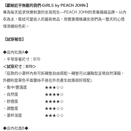
【獻給近乎無敵的我們-GiRLS by PEACH JOHN-】
專為每天追求快樂刺激的女孩而生—PEACH JOHN的青春路線品牌。以內
衣為主，集結可愛迷人的最新商品，用實惠價格讓女孩們為一整天的心情
增添繽紛色彩。
【試穿報告】
◆店內社員A◆
・平常穿著尺寸：B70
＜試穿尺寸：B70＞
『這款的小罩杯內有可拆襯墊自由搭配～襯墊可以讓胸型呈現自然渾圓，
外觀則是單色平面蕾絲不易在外衣產生紋路很好搭配』
・集中/豐滿度 ★★★☆☆
・自然度 ★★★★☆
・舒適度 ★★★★☆
・調整度 ★★★☆☆
・罩杯深度 ★★★☆☆
◆店內社員B◆