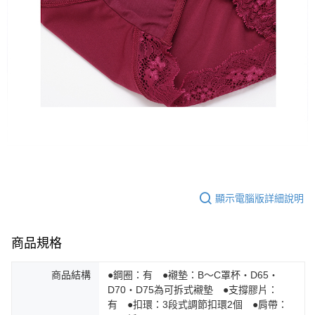
顯示電腦版詳細說明
商品規格
商品結構
●鋼圈：有 ●襯墊：B～C罩杯・D65・
D70・D75為可拆式襯墊 ●支撐膠片：
有 ●扣環：3段式調節扣環2個 ●肩帶：