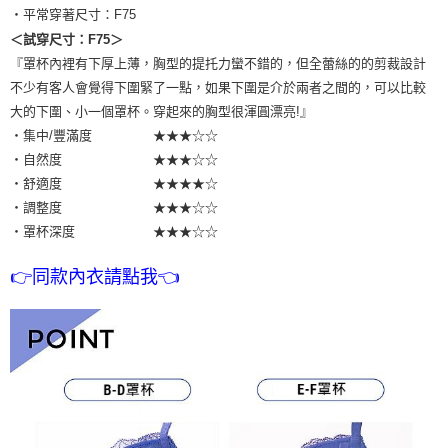
・平常穿著尺寸：F75
＜試穿尺寸：F75＞
『罩杯內裡有下厚上薄，胸型的提托力蠻不錯的，但全蕾絲的的剪裁設計
不少有客人會覺得下圍緊了一點，如果下圍是介於兩者之間的，可以比較
大的下圍、小一個罩杯。穿起來的胸型很渾圓漂亮!』
・集中/豐滿度 ★★★☆☆
・自然度 ★★★☆☆
・舒適度 ★★★★☆
・調整度 ★★★☆☆
・罩杯深度 ★★★☆☆
👉同款內衣請點我👈