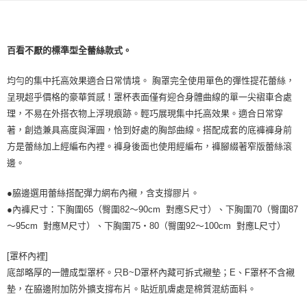
每筆NT$9,999
7-11取貨付款
百看不厭的標準型全蕾絲款式。
每筆NT$80，滿NT$1,500(含以上)免運費
均勻的集中托高效果適合日常情境。 胸罩完全使用單色的彈性提花蕾絲，
付款後7-11取貨
呈現超乎價格的豪華質感！罩杯表面僅有迎合身體曲線的單一尖褶車合處
每筆NT$80，滿NT$1,500(含以上)免運費
理，不易在外搭衣物上浮現痕跡。輕巧展現集中托高效果。適合日常穿
黑貓宅配
著，創造兼具高度與渾圓，恰到好處的胸部曲線。搭配成套的底褲褲身前
每筆NT$100，滿NT$1,500(含以上)免運費
方是蕾絲加上經編布內裡。褲身後面也使用經編布，褲腳綴著窄版蕾絲滾
邊。
離島宅配
每筆NT$200，滿NT$1,500(含以上)免運費
●脇邊選用蕾絲搭配彈力網布內襯，含支撐膠片。
●內褲尺寸：下胸圍65（臀圍82～90cm 對應S尺寸）、下胸圍70（臀圍87
～95cm 對應M尺寸）、下胸圍75・80（臀圍92～100cm 對應L尺寸）
[罩杯內裡]
底部略厚的一體成型罩杯。只B~D罩杯內藏可拆式襯墊；E、F罩杯不含襯
墊，在脇邊附加防外擴支撐布片。貼近肌膚處是棉質混紡面料。