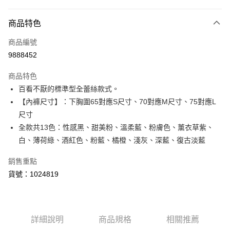
付款方式
商品特色
信用卡一次付款
商品編號
超商取貨付款
9888452
LINE Pay
商品特色
Apple Pay
百看不厭的標準型全蕾絲款式。
【內褲尺寸】：下胸圍65對應S尺寸、70對應M尺寸、75對應L
運送方式
尺寸
全款共13色：性感黑、甜美粉、溫柔藍、粉膚色、薰衣草紫、
全家取貨付款
白、薄荷綠、酒紅色、粉藍、橘橙、淺灰、深藍、復古淡藍
每筆NT$80，滿NT$1,500(含以上)免運費
付款後全家取貨
銷售重點
貨號：1024819
每筆NT$80，滿NT$1,500(含以上)免運費
<無合作配送請勿選取>萊爾富取貨付款
每筆NT$9,999
詳細說明
商品規格
相關推薦
<無合作配送請勿選取>付款後萊爾富取貨