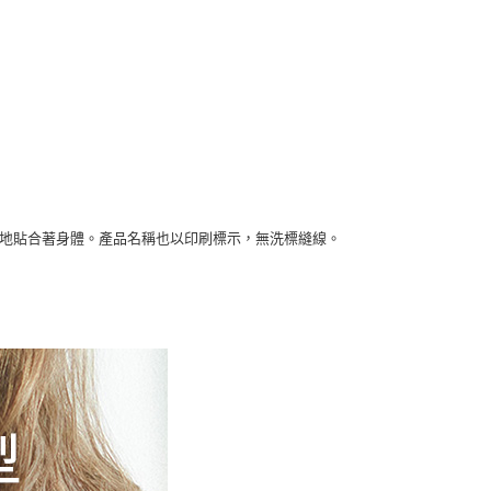
適地貼合著身體。產品名稱也以印刷標示，無洗標縫線。