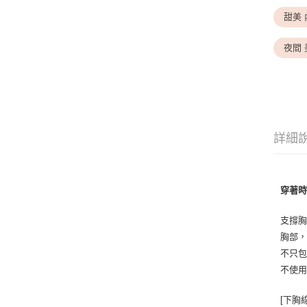
甜美 
夜間 
詳細
穿著時
支撐胸
胸部
不只包
不使
[下胸