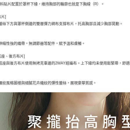
料貼片配置於罩杯下緣，維持胸部的輪廓也就是下胸線（R）。
布片]
蕾絲下方與罩杯側邊的雙層彈力網布支撐布片，托高胸部且減少胸部晃動。
伸縮性強的織帶，無調節器等配件，賦予溫和膚觸。
底座、後方布片]
底座與後方布片使用無拷克車邊的2WAY經編布。上下緣均未使用鬆緊帶，舒
羅紋風格圖樣與細膩花卉織紋的彈性蕾絲，展現豪華質感。