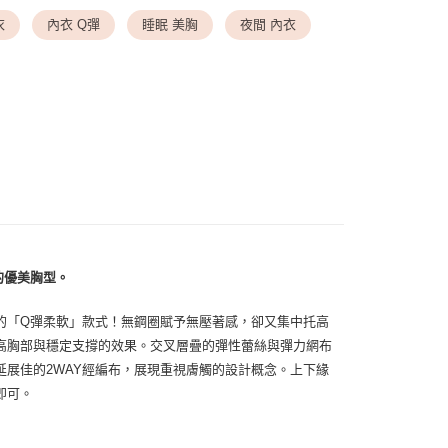
亞推薦款
◆ Yua 2025春夏推薦款
衣
內衣 Q彈
睡眠 美胸
夜間 內衣
送請勿選取>付款後萊爾富取貨
劃專區
◆ 2026 PANTONE色 雲舞白
999
付款
0，滿NT$1,500(含以上)免運費
1取貨
0，滿NT$1,500(含以上)免運費
00，滿NT$1,500(含以上)免運費
的優美胸型。
00，滿NT$1,500(含以上)免運費
的「Q彈柔軟」款式！無鋼圈賦予無壓著感，卻又集中托高
高胸部與穩定支撐的效果。交叉層疊的彈性蕾絲與彈力網布
展佳的2WAY經編布，展現重視膚觸的設計概念。上下緣
即可。