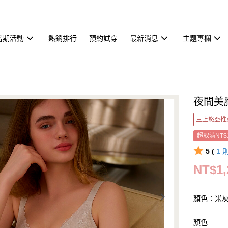
當期活動
熱銷排行
預約試穿
最新消息
主題專欄
夜間美
三上悠亞推
超取滿NT$
5 (
1
NT$1,
顏色：米
顏色