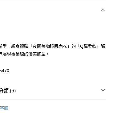
次付款
付款
塑型，親身體驗「夜間美胸睡眠內衣」的「Q彈柔軟」觸
造展現事業線的優美胸型。
5470
付款
類 (6)
0，滿NT$1,500(含以上)免運費
▸ 內衣機能
◆ 睡眠內衣
家取貨
客服
▸ 內衣機能
◆ 無鋼圈
0，滿NT$1,500(含以上)免運費
▸ 罩杯尺寸
◆ B-C罩杯
送請勿選取>萊爾富取貨付款
▸ 罩杯尺寸
◆ D-E罩杯
999