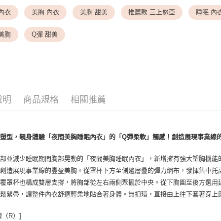
✦ 三上悠
內衣
美胸 內衣
美胸 甜美
推薦款 三上悠亞
睡眠 內
<無合作配
✦ 特別企
每筆NT$9,
美胸
Q彈 甜美
7-11取貨
每筆NT$8
付款後7-1
每筆NT$8
說明
商品規格
相關推薦
黑貓宅配
每筆NT$1
塑型，親身體驗「夜間美胸睡眠內衣」的「Q彈柔軟」觸感！創造展現事業線
離島宅配
每筆NT$2
部並減少睡眠期間胸部晃動的「夜間美胸睡眠內衣」，新增擁有強大塑胸機能
，創造展現事業線的豐盈美胸。從罩杯下方至側邊層疊的彈力網布，發揮集中托
覆罩杯也構成雙層支撐，將胸部從左右兩側聚攏於中央。從下胸圍至後方選用延
用鬆緊帶，讓整件內衣舒適輕柔地貼合著身體。無扣環，直接由上往下套著穿上
線（R）]