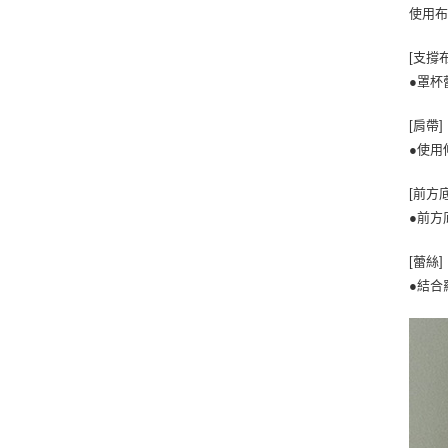
使用布
[支撐
●罩杯
[肩帶]
●使用
[前方
●前方
[蕾絲]
●結合