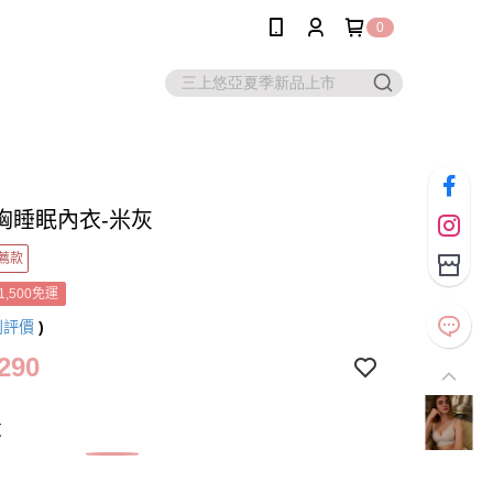
0
胸睡眠內衣-米灰
薦款
1,500免運
則評價
)
290
灰