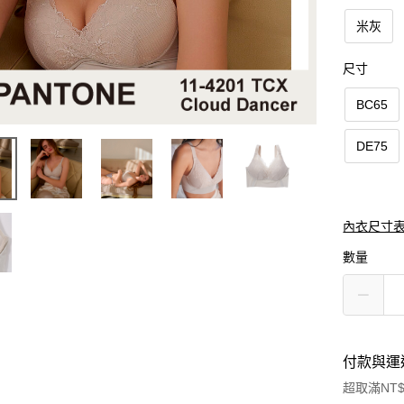
米灰
尺寸
BC65
DE75
內衣尺寸
數量
付款與運
超取滿NT$