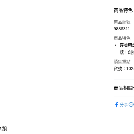
付款方式
商品特色
信用卡一
商品編號
9886311
超商取貨
商品特色
LINE Pay
穿著時
感！創
Apple Pay
銷售重點
貨號：102
運送方式
全家取貨
商品相關分
每筆NT$8
▎ BRA 
付款後全
分享
▎ BRA 
每筆NT$8
▎ SIZE 
<無合作配
分類
▎ SIZE 
每筆NT$9,