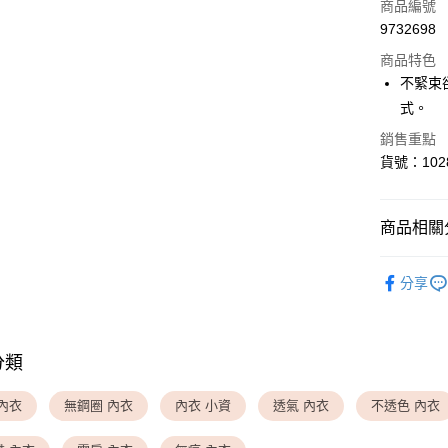
信用卡一
商品編號
9732698
超商取貨
商品特色
LINE Pay
不緊束
式。
Apple Pay
銷售重點
貨號：102
運送方式
全家取貨
商品相關分
每筆NT$8
▎ INNER
付款後全
分享
▎ BRA 
每筆NT$8
▎ BRA 
<無合作配
分類
▎ BRA 
每筆NT$9,
▎ BRA 
內衣
無鋼圈 內衣
內衣 小資
透氣 內衣
不透色 內衣
<無合作配
▎ INNER
每筆NT$9,