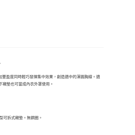
劃專區
◆ 千元以下小資專區
付款
劃專區
◆ 裸膚色系．夏日穿搭不透色
0，滿NT$1,500(含以上)免運費
劃專區
◆ 誘惑黑/溫柔白的心動之選
1取貨
0，滿NT$1,500(含以上)免運費
劃專區
◆ 旅行必備單品✈️
劃專區
◆ 2026 PANTONE色 雲舞白
00，滿NT$1,500(含以上)免運費
。
00，滿NT$1,500(含以上)免運費
加豐盈度同時輕巧發揮集中效果，創造適中的渾圓胸線。適
下襯墊也可當成內衣外罩使用。
成型可拆式襯墊。無鋼圈。