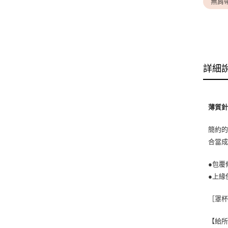
無肩
詳細
薄質針
簡約
合當成
●包覆
●上
［罩杯
【給所向