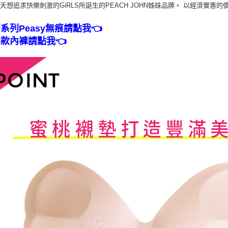
天想追求快樂刺激的GiRLS所誕生的PEACH JOHN姊妹品牌。 以經濟實
同系列Peasy無痕請點我👈
同款內褲請點我👈