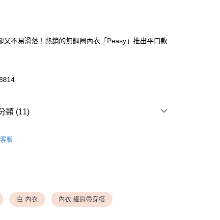
次付款
付款
卻又不易滑落！熱銷的無鋼圈內衣「Peasy」推出平口款
8814
付款
類 (11)
0，滿NT$1,500(含以上)免運費
 ▸ 內搭/背心
◆ Peasy系列
家取貨
客服
▸ 內衣機能
◆ 平口、肩帶可拆
0，滿NT$1,500(含以上)免運費
▸ 內衣機能
◆ 無鋼圈
送請勿選取>萊爾富取貨付款
▸ 內衣機能
◆ 素面無痕
999
▸ 內衣機能
◆ 自然美胸
白 內衣
內衣 細肩帶穿搭
送請勿選取>付款後萊爾富取貨
 ▸ 內搭/背心
◆ BRA TOP 罩杯背心
999