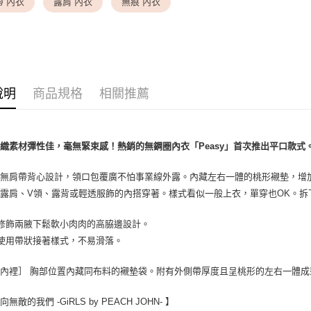
帶 內衣
露肩 內衣
無痕 內衣
✦ 特別企
7-11取貨
✦ 特別企
每筆NT$8
✦ 特別企
付款後7-1
每筆NT$8
✦ 特別企
說明
商品規格
相關推薦
✦ 特別企
黑貓宅配
每筆NT$1
織素材彈性佳，毫無緊束感！熱銷的無鋼圈內衣「Peasy」首次推出平口款式
離島宅配
每筆NT$2
的無肩帶背心設計，領口包覆廣不怕事業線外露。內藏左右一體的桃形襯墊，增
露肩、V領、露背或輕透服飾的內搭穿著。樣式看似一般上衣，單穿也OK。拆
修飾兩腋下鬆軟小肉肉的高脇邊設計。
緣使用帶狀接著樣式，不易滑落。
內裡］ 胸部位置內藏同布料的襯墊袋。附有外側帶厚度且呈桃形的左右一體
無敵的我們 -GiRLS by PEACH JOHN- 】