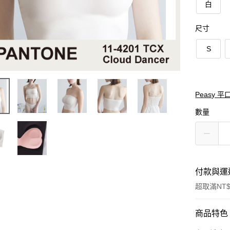
白
尺寸
S
Peasy 平
數量
付款與運
超取滿NT$
付款方式
商品特色