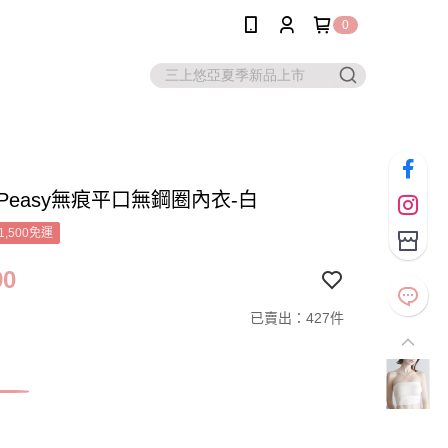
0
S Peasy無痕平口無鋼圈內衣-白
1,500免運
90
已賣出：427件