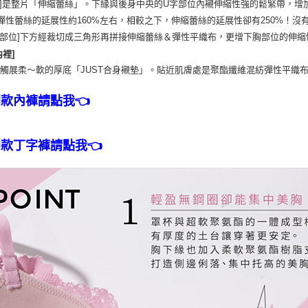
邊]是整片「伸縮蕾絲」。下緣與後身中央的U字部位內襯伸縮性強的鬆緊帶，增
彈性蕾絲的延展性約160%左右，相較之下，伸縮蕾絲的延展性卻有250%！沒
央部位]下方經裁切成三角形再拼接伸縮蕾絲＆彈性平織布，更增下胸部位的伸縮
內裡]
觸展柔～軟的厚底「JUST合身襯墊」。貼近肌膚處是聚酯纖維混紡彈性平織
同款內褲請點我👈
同款丁字褲請點我👈