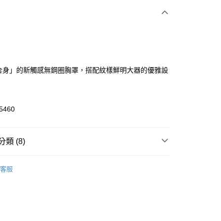
次付款
付款
合身」的新觸感無鋼圈胸罩，搭配紋樣鮮明大器的優雅設
5460
付款
類 (8)
0，滿NT$1,500(含以上)免運費
H JOHN經典系列
◇ 超彈力Just系列
◆ 超彈力 典雅
家取貨
客服
0，滿NT$1,500(含以上)免運費
▸ 內衣機能
◆ 無鋼圈
送請勿選取>萊爾富取貨付款
▸ 罩杯尺寸
◆ B-C罩杯
999
▸ 罩杯尺寸
◆ D-E罩杯