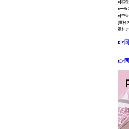
●[脇
●一般
●[中
[罩杯
罩杯是
👉
👉