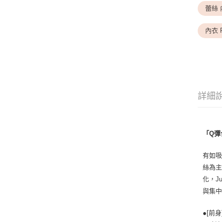
蕾絲 
內衣 
詳細
「Q彈
有如吸
絲為主
化，J
與集
●[前