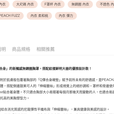
內衣
大尺碼 內衣
F罩杯 內衣
無鋼圈 內衣
不透色 
<無合作配
▎ SIZE 
每筆NT$9,
PEACH FUZZ
內衣 柔和桃
內衣 彈力
▎ SIZE 
7-11取貨
✦ 特別企
每筆NT$8
✦ 特別企
付款後7-1
每筆NT$8
說明
商品規格
相關推薦
黑貓宅配
每筆NT$1
合身」的新觸感無鋼圈胸罩，搭配紋樣鮮明大器的優雅設計款！
離島宅配
每筆NT$2
附於肌膚般包覆著胸部的「Q彈合身襯墊」賦予前所未有的舒適感，是PEACH
體，搭配側邊甜美可人的「伸縮蕾絲」形成視覺上的絕妙調和。罩杯和脅邊使用
ust貼合著身體。不只適合胸部大小易隨著每個月那幾天而變動的人，也適合
中托高的美胸塑型力。
身]結合消光質感的尼龍彈性平織布與「伸縮蕾絲」，兼具健康與美感的設計。