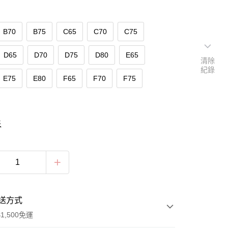
B70
B75
C65
C70
C75
D65
D70
D75
D80
E65
清除
紀錄
E75
E80
F65
F70
F75
表
送方式
1,500免運