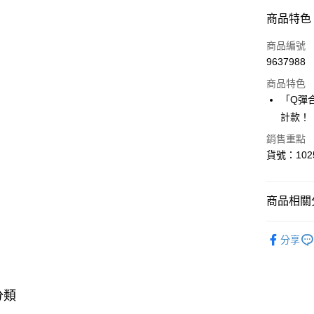
付款方式
商品特色
信用卡一
商品編號
9637988
超商取貨
商品特色
LINE Pay
「Q彈
計款！
Apple Pay
銷售重點
貨號：102
運送方式
全家取貨
商品相關分
每筆NT$8
✦ PEAC
付款後全
分享
蕾絲系列
每筆NT$8
▎ BRA 
<無合作配
▎ SIZE 
分類
每筆NT$9,
▎ SIZE 