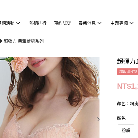
當期活動
熱銷排行
預約試穿
最新消息
主題專欄
◆ 超彈力 典雅蕾絲系列
超彈力
超取滿NT$
NT$1,
顏色：粉
顏色
粉膚