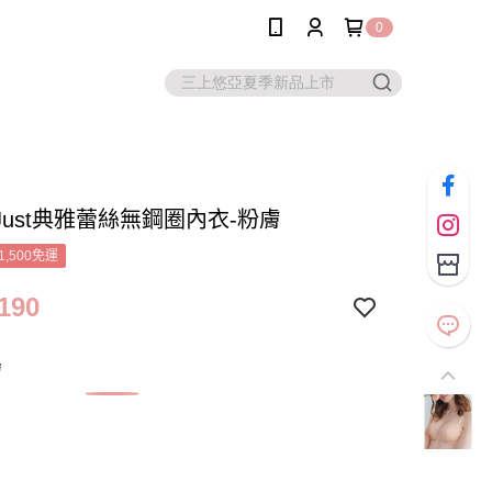
0
Just典雅蕾絲無鋼圈內衣-粉膚
1,500免運
190
膚