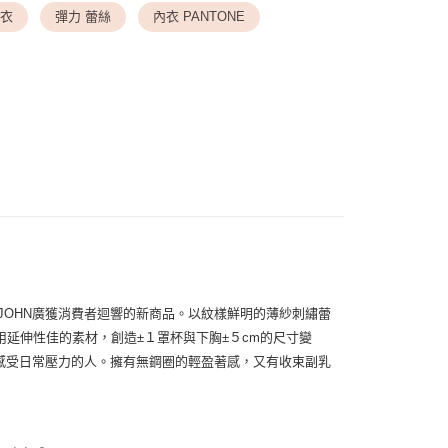
內衣
彈力 蕾絲
內衣 PANTONE
送請勿選取>付款後萊爾富取貨
▸ 罩杯尺寸
◆ F罩杯
999
▸ 罩杯尺寸
◆ 下胸圍 80
付款
劃專區
◆ 裸膚色系．夏日穿搭不透色
0，滿NT$1,500(含以上)免運費
劃專區
◆ 旅行必備單品✈️
1取貨
0，滿NT$1,500(含以上)免運費
00，滿NT$1,500(含以上)免運費
00，滿NT$1,500(含以上)免運費
JOHN廣獲消費者迴響的新商品。以紋樣鮮明的薄紗刺繡蕾
延伸性佳的素材，創造±１罩杯與下胸±５cm的尺寸變
易感受日常壓力的人。擁有無鋼圈的輕盈著感，又有收束副乳