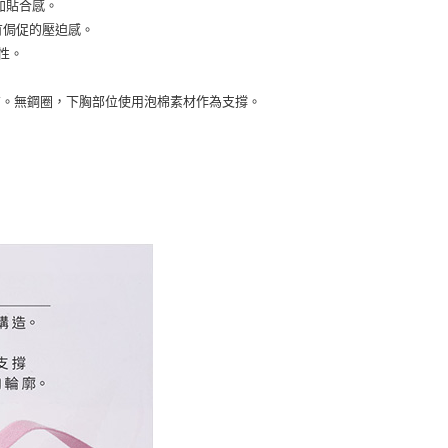
加貼合感。
有侷促的壓迫感。
性。
布。無鋼圈，下胸部位使用泡棉素材作為支撐。