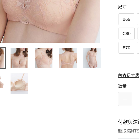
尺寸
B65
C80
E70
內衣尺寸
數量
付款與運
超取滿NT$