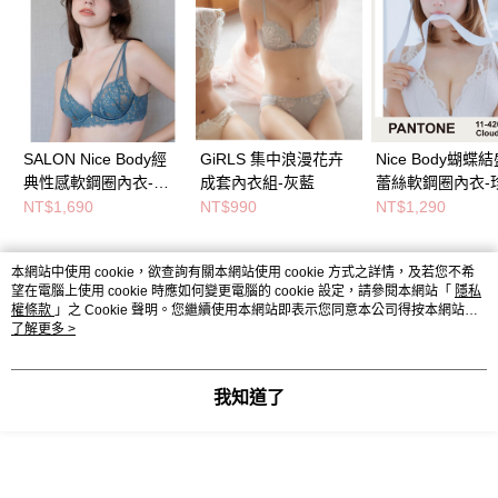
SALON Nice Body經
GiRLS 集中浪漫花卉
Nice Body蝴蝶
典性感軟鋼圈內衣-藍
成套內衣組-灰藍
蕾絲軟鋼圈內衣-
綠
白
NT$1,690
NT$990
NT$1,290
本網站中使用 cookie，欲查詢有關本網站使用 cookie 方式之詳情，及若您不希
熱門標籤
望在電腦上使用 cookie 時應如何變更電腦的 cookie 設定，請參閱本網站「
隱私
權條款
」之 Cookie 聲明。您繼續使用本網站即表示您同意本公司得按本網站使
用條款之 Cookie 聲明使用 cookie。
了解更多 >
我知道了