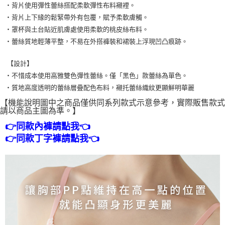
・背片使用彈性蕾絲搭配柔軟彈性布料襯裡。
・背片上下緣的鬆緊帶外有包覆，賦予柔軟膚觸。
・罩杯與土台貼近肌膚處使用柔軟的桃皮絲布料。
・蕾絲質地輕薄平整，不易在外搭褲裝和裙裝上浮現凹凸痕跡。
【設計】
・不惜成本使用高雅雙色彈性蕾絲。僅「黑色」款蕾絲為單色。
・質地高度透明的蕾絲層疊配色布料，襯托蕾絲織紋更顯鮮明華麗
【機能說明圖中之商品僅供同系列款式示意參考，實際販售款式
請以商品主圖為準。】
👉同款內褲請點我👈
👉同款丁字褲請點我👈