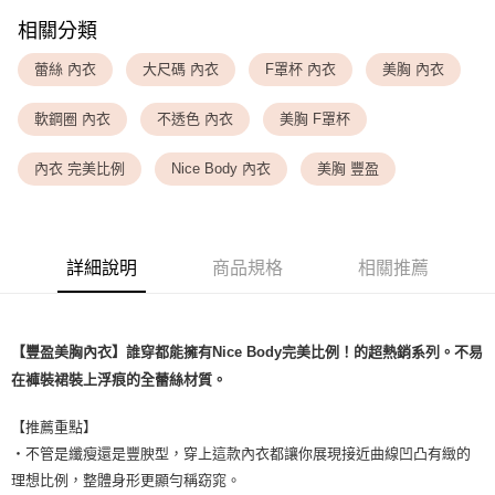
每筆NT$80，滿NT$1,500(含以上)免運費
相關分類
<無合作配送請勿選取>萊爾富取貨付款
蕾絲 內衣
大尺碼 內衣
F罩杯 內衣
美胸 內衣
每筆NT$9,999
軟鋼圈 內衣
不透色 內衣
美胸 F罩杯
<無合作配送請勿選取>付款後萊爾富取貨
每筆NT$9,999
內衣 完美比例
Nice Body 內衣
美胸 豐盈
7-11取貨付款
每筆NT$80，滿NT$1,500(含以上)免運費
詳細說明
商品規格
相關推薦
付款後7-11取貨
每筆NT$80，滿NT$1,500(含以上)免運費
黑貓宅配
【豐盈美胸內衣】誰穿都能擁有Nice Body完美比例！的超熱銷系列。不易
每筆NT$100，滿NT$1,500(含以上)免運費
在褲裝裙裝上浮痕的全蕾絲材質。
離島宅配
【推薦重點】
每筆NT$200，滿NT$1,500(含以上)免運費
・不管是纖瘦還是豐腴型，穿上這款內衣都讓你展現接近曲線凹凸有緻的
理想比例，整體身形更顯勻稱窈窕。