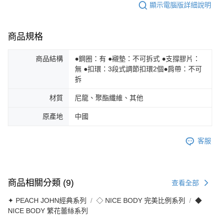
顯示電腦版詳細說明
商品規格
商品結構
●鋼圈：有 ●襯墊：不可拆式 ●支撐膠片：
無 ●扣環：3段式調節扣環2個●肩帶：不可
拆
材質
尼龍、聚酯纖維、其他
原產地
中國
客服
商品相關分類 (9)
查看全部
✦ PEACH JOHN經典系列
◇ NICE BODY 完美比例系列
◆
NICE BODY 繁花蕾絲系列