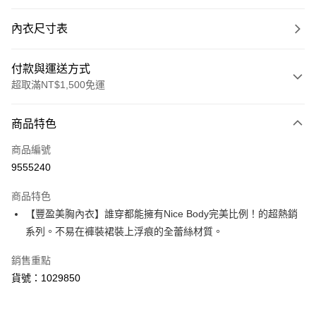
內衣尺寸表
付款與運送方式
超取滿NT$1,500免運
付款方式
商品特色
信用卡一次付款
商品編號
超商取貨付款
9555240
LINE Pay
商品特色
Apple Pay
【豐盈美胸內衣】誰穿都能擁有Nice Body完美比例！的超熱銷
系列。不易在褲裝裙裝上浮痕的全蕾絲材質。
運送方式
銷售重點
全家取貨付款
貨號：1029850
每筆NT$80，滿NT$1,500(含以上)免運費
付款後全家取貨