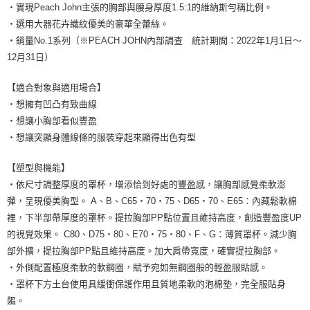
・實現Peach John主張的胸部與腰身厚度1.5:1的維納斯勻稱比例。
・選用大器花卉織紋優美的豪華全蕾絲。
・銷量No.1系列（※PEACH JOHN內部調查 統計期間：2022年1月1日～
12月31日）
【適合對象與適用場合】
・想擁有凹凸有致曲線
・想讓小胸部看似豐盈
・想讓突顯身體線條的服裝穿起來顯得出色有型
【塑型與機能】
・依尺寸調整厚度的罩杯，增添恰到好處的豐盈感，讓胸部感覺柔軟澎
彈，呈現優美胸型。 A、B、C65・70・75、D65・70、E65：內藏鬆軟棉
裡，下半部帶厚度的罩杯。提拉胸部PP點位置且維持高度，創造豐盈度UP
的視覺效果。 C80、D75・80、E70・75・80、F、G：薄質罩杯。減少胸
部外擴，提拉胸部PP點且維持高度。加大肩帶寬度，確實提拉胸部。
・外側配置極度柔軟的軟鋼圈，賦予宛如無鋼圈般的輕盈服貼感。
・罩杯下方土台使用具緩衝保護作用且質地柔軟的泡棉墊，完全服貼身
軀。