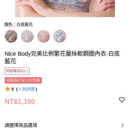
顏色：白底藍花
Nice Body完美比例繁花蕾絲軟鋼圈內衣-白底
藍花
熱銷補貨NO.1
超取滿NT$1,500免運
5
(
3
則評價
)
NT$1,190
請選擇商品選項