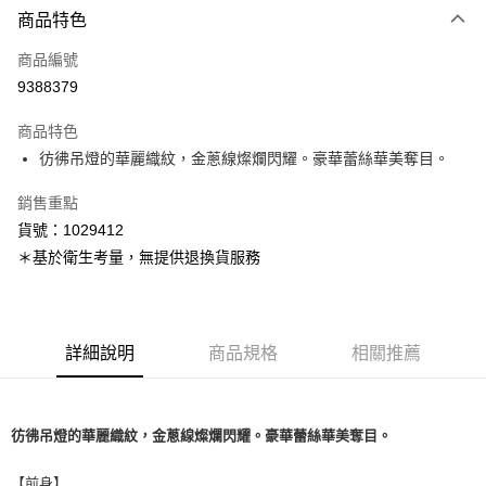
商品特色
信用卡一次付款
商品編號
超商取貨付款
9388379
LINE Pay
商品特色
Apple Pay
彷彿吊燈的華麗織紋，金蔥線燦爛閃耀。豪華蕾絲華美奪目。
銷售重點
運送方式
貨號：1029412
全家取貨付款
＊基於衛生考量，無提供退換貨服務
每筆NT$80，滿NT$1,500(含以上)免運費
付款後全家取貨
每筆NT$80，滿NT$1,500(含以上)免運費
詳細說明
商品規格
相關推薦
<無合作配送請勿選取>萊爾富取貨付款
每筆NT$9,999
彷彿吊燈的華麗織紋，金蔥線燦爛閃耀。豪華蕾絲華美奪目。
<無合作配送請勿選取>付款後萊爾富取貨
每筆NT$9,999
【前身】