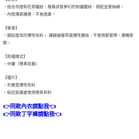
・結合吊燈和花草織紋，風格詩意夢幻的刺繡蕾絲，搭配金蔥絲線。
7-11取貨付款
・內搭薄質襯裡，不易透膚。
每筆NT$80，滿NT$1,500(含以上)免運費
【後身】
付款後7-11取貨
・服貼度佳的彈性布料。 褲腳綴著窄版彈性蕾絲，不使用鬆緊帶，膚觸柔
每筆NT$80，滿NT$1,500(含以上)免運費
軟。
黑貓宅配
【前襠樣式】
每筆NT$100，滿NT$1,500(含以上)免運費
・中腰（標準剪裁）
離島宅配
【襠片】
每筆NT$200，滿NT$1,500(含以上)免運費
・外層是彈性布料
・貼近肌膚處使用棉質布料
👉同款內衣請點我👈
👉同款丁字褲請點我👈