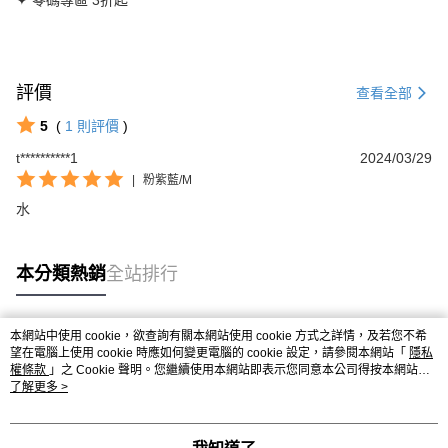
✦ 零碼專區 3折起
評價
查看全部
5
(
1
則評價
)
t**********1
2024/03/29
|
粉紫藍/M
水
本分類熱銷
全站排行
本網站中使用 cookie，欲查詢有關本網站使用 cookie 方式之詳情，及若您不希
熱門標籤
望在電腦上使用 cookie 時應如何變更電腦的 cookie 設定，請參閱本網站「
隱私
權條款
」之 Cookie 聲明。您繼續使用本網站即表示您同意本公司得按本網站使
用條款之 Cookie 聲明使用 cookie。
了解更多 >