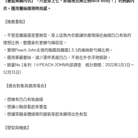
【豐盈美胸內衣】「只是穿上它，即展現完美比例Nice body！」的熱銷內
每筆NT$9,999
衣。運用蕾絲展現時尚感。
7-11取貨付款
【推薦重點】
每筆NT$80，滿NT$1,500(含以上)免運費
・不管是纖瘦還是豐腴型，穿上這款內衣都讓你展現接近曲線凹凸有致的
付款後7-11取貨
理想比例，整體身形更顯勻稱窈窕。
每筆NT$80，滿NT$1,500(含以上)免運費
・實現Peach John主張的胸圍與腰圍1.5:1的維納斯勻稱比例。
黑貓宅配
・選用華麗蕾絲，減少罩杯表面凹凸，不易在外衣浮現痕跡。
・銷量No.1系列（※PEACH JOHN內部調查 統計期間：2022年1月1日～
每筆NT$100，滿NT$1,500(含以上)免運費
12月31日）
離島宅配
每筆NT$200，滿NT$1,500(含以上)免運費
【適合對象與適用場合】
・想擁有凹凸有致曲線
・想讓小胸部看起來豐盈
・想讓突顯身體線條的服裝穿起來顯得出色有型
【塑型與機能】