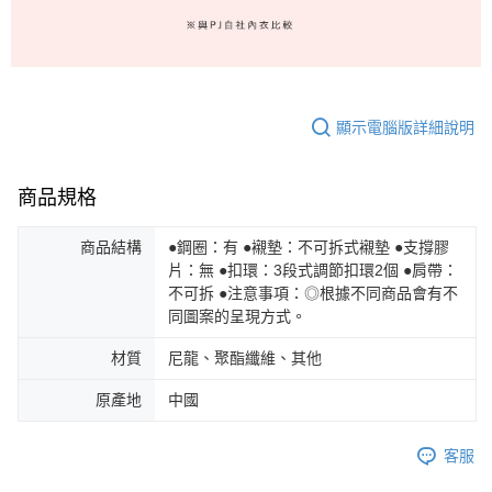
顯示電腦版詳細說明
商品規格
商品結構
●鋼圈：有 ●襯墊：不可拆式襯墊 ●支撐膠
片：無 ●扣環：3段式調節扣環2個 ●肩帶：
不可拆 ●注意事項：◎根據不同商品會有不
同圖案的呈現方式。
材質
尼龍、聚酯纖維、其他
原產地
中國
客服