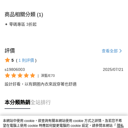
商品相關分類 (1)
✦ 零碼專區 3折起
評價
查看全部
5
(
1
則評價
)
s19806003
2025/07/21
|
深藍/E70
設計好看，以有鋼圈內衣來說穿著也舒適
本分類熱銷
全站排行
本網站中使用 cookie，欲查詢有關本網站使用 cookie 方式之詳情，及若您不希
熱門標籤
望在電腦上使用 cookie 時應如何變更電腦的 cookie 設定，請參閱本網站「
隱私