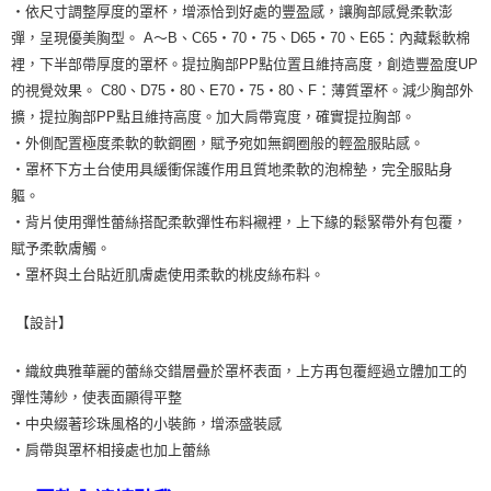
・依尺寸調整厚度的罩杯，增添恰到好處的豐盈感，讓胸部感覺柔軟澎
彈，呈現優美胸型。 A～B、C65・70・75、D65・70、E65：內藏鬆軟棉
裡，下半部帶厚度的罩杯。提拉胸部PP點位置且維持高度，創造豐盈度UP
的視覺效果。 C80、D75・80、E70・75・80、F：薄質罩杯。減少胸部外
擴，提拉胸部PP點且維持高度。加大肩帶寬度，確實提拉胸部。
・外側配置極度柔軟的軟鋼圈，賦予宛如無鋼圈般的輕盈服貼感。
・罩杯下方土台使用具緩衝保護作用且質地柔軟的泡棉墊，完全服貼身
軀。
・背片使用彈性蕾絲搭配柔軟彈性布料襯裡，上下緣的鬆緊帶外有包覆，
賦予柔軟膚觸。
・罩杯與土台貼近肌膚處使用柔軟的桃皮絲布料。
【設計】
・織紋典雅華麗的蕾絲交錯層疊於罩杯表面，上方再包覆經過立體加工的
彈性薄紗，使表面顯得平整
・中央綴著珍珠風格的小裝飾，增添盛裝感
・肩帶與罩杯相接處也加上蕾絲