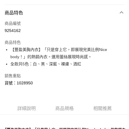
付款方式
商品特色
信用卡一次付款
商品編號
超商取貨付款
9254162
LINE Pay
商品特色
Apple Pay
【豐盈美胸內衣】「只是穿上它，即展現完美比例Nice
body！」的熱銷內衣。運用蕾絲展現時尚感。
運送方式
全款共5色：白、黑、深藍、裸膚、酒紅
全家取貨付款
銷售重點
每筆NT$80，滿NT$1,500(含以上)免運費
貨號：1028950
付款後全家取貨
每筆NT$80，滿NT$1,500(含以上)免運費
詳細說明
商品規格
相關推薦
<無合作配送請勿選取>萊爾富取貨付款
每筆NT$9,999
<無合作配送請勿選取>付款後萊爾富取貨