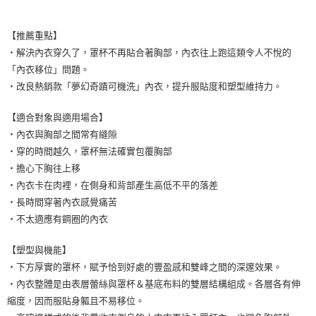
每筆NT$9,999
7-11取貨付款
【推薦重點】
每筆NT$80，滿NT$1,500(含以上)免運費
・解決內衣穿久了，罩杯不再貼合著胸部，內衣往上跑這類令人不悅的
「內衣移位」問題。
付款後7-11取貨
・改良熱銷款「夢幻奇蹟可機洗」內衣，提升服貼度和塑型維持力。
每筆NT$80，滿NT$1,500(含以上)免運費
黑貓宅配
【適合對象與適用場合】
・內衣與胸部之間常有縫隙
每筆NT$100，滿NT$1,500(含以上)免運費
・穿的時間越久，罩杯無法確實包覆胸部
離島宅配
・擔心下胸往上移
每筆NT$200，滿NT$1,500(含以上)免運費
・內衣卡在肉裡，在側身和背部產生高低不平的落差
・長時間穿著內衣感覺痛苦
・不太適應有鋼圈的內衣
【塑型與機能】
・下方厚實的罩杯，賦予恰到好處的豐盈感和雙峰之間的深邃效果。
・內衣整體是由表層蕾絲與罩杯＆基底布料的雙層結構組成。各層各有伸
縮度，因而服貼身軀且不易移位。