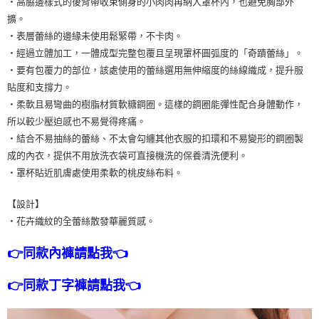
・高脇邊樣式的後背帶收束側身的小肉肉再納入罩杯內，也避免胸部外
擴。
・表層蕾絲的邊緣未使用鬆緊帶，不卡肉。
・經過立體加工，一體成型完整包覆且呈現罩杯圓弧度的「奇蹟蕾絲」。
・要有包覆力的部位，該處使用的蕾絲選用無伸縮度的絲線織成，提升服
貼度和支撐力。
・柔軟且易彎曲的樹脂材質軟糖鋼圈。這樣的鋼圈能彈性配合身體動作，
所以較少壓迫感也不易覺得疼痛。
・結合不易抽絲的蕾絲、不太會勾纏其他衣服的扣環和不易變形的鋼圈製
成的內衣，提供不用放洗衣袋可直接機洗的保養清洗便利。
・罩杯貼近肌膚處使用柔軟的桃皮絲布料。
【設計】
・花卉織紋的全蕾絲散發華麗質感。
👉同款內褲請點我👈
👉同款丁字褲請點我👈