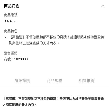
付款方式
商品特色
信用卡一次付款
商品編號
超商取貨付款
9074928
LINE Pay
商品特色
Apple Pay
【高脇邊】不管怎麼動都不移位的奇蹟！舒適服貼＆維持豐盈美
胸與雙峰之間深邃感的天才內衣。
運送方式
銷售重點
全家取貨付款
貨號：1029080
每筆NT$80，滿NT$1,500(含以上)免運費
付款後全家取貨
每筆NT$80，滿NT$1,500(含以上)免運費
詳細說明
商品規格
相關推薦
<無合作配送請勿選取>萊爾富取貨付款
每筆NT$9,999
【高脇邊】不管怎麼動都不移位的奇蹟！舒適服貼＆維持豐盈美胸與雙峰
<無合作配送請勿選取>付款後萊爾富取貨
之間深邃感的天才內衣。