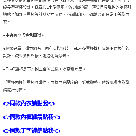
縱長型罩杯設計，低脊心L字型鋼圈，減少壓迫感，薄質且具彈性的罩杯舒
7-11取貨付款
適貼合胸部。罩杯設計隨尺寸而異，不論胸部大小都適合的日常用美胸內
每筆NT$80，滿NT$1,500(含以上)免運費
衣。
付款後7-11取貨
●中央有小巧金色圓環。
每筆NT$80，滿NT$1,500(含以上)免運費
黑貓宅配
●脇邊是單片彈力網布，內有支撐膠片。 ●E～G罩杯採用脇邊不易拉伸的
設計，減少胸部外擴，創造俐落線條。
每筆NT$100，滿NT$1,500(含以上)免運費
離島宅配
●E～G罩杯是下方附土台的式樣，提高穩定度。
每筆NT$200，滿NT$1,500(含以上)免運費
［罩杯內裡］罩杯具彈性，內藏中等厚度的可拆式襯墊。貼近肌膚處為聚
酯纖維材質。
👉同款內衣請點我👈
👉同款內褲褲請點我👈
👉同款丁字褲請點我👈