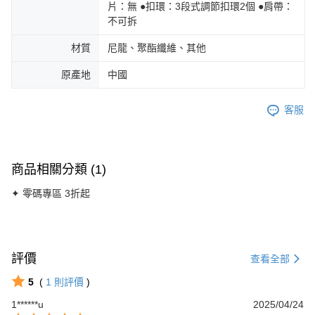
片：無 ●扣環：3段式調節扣環2個 ●肩帶：
不可拆
材質
尼龍、聚酯纖維、其他
原產地
中國
客服
商品相關分類 (1)
✦ 零碼專區 3折起
評價
查看全部
5
(
1
則評價
)
1******u
2025/04/24