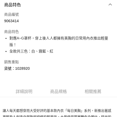
商品特色
信用卡一次付款
商品編號
超商取貨付款
9063414
LINE Pay
商品特色
Apple Pay
對應A~G罩杯，穿上後人人都擁有美胸的日常用內衣推出輕量
版！
運送方式
全款共三色：白、霧藍、紅
全家取貨付款
銷售重點
每筆NT$80，滿NT$1,500(含以上)免運費
貨號：1028920
付款後全家取貨
每筆NT$80，滿NT$1,500(含以上)免運費
詳細說明
商品規格
相關推薦
<無合作配送請勿選取>萊爾富取貨付款
每筆NT$9,999
<無合作配送請勿選取>付款後萊爾富取貨
讓人每天都想穿而大受好評的基本款內衣「每日美胸」系列，新推出著感
每筆NT$9,999
更輕盈＆創造自然胸部線條的輕量版。大量使用華麗雙色染蕾絲，時尚的