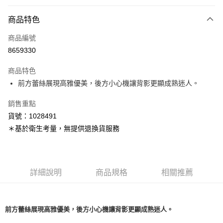
付款方式
商品特色
信用卡一次付款
商品編號
超商取貨付款
8659330
LINE Pay
商品特色
Apple Pay
前方蕾絲展現高雅優美，後方小心機讓背影更顯成熟迷人。
銷售重點
運送方式
貨號：1028491
全家取貨付款
＊基於衛生考量，無提供退換貨服務
每筆NT$80，滿NT$1,500(含以上)免運費
付款後全家取貨
每筆NT$80，滿NT$1,500(含以上)免運費
詳細說明
商品規格
相關推薦
<無合作配送請勿選取>萊爾富取貨付款
每筆NT$9,999
前方蕾絲展現高雅優美，後方小心機讓背影更顯成熟迷人。
<無合作配送請勿選取>付款後萊爾富取貨