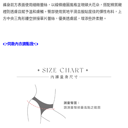
每筆NT$9,999
褲身前方表面使用細緻蕾絲，以線條繪圖風格呈現碩大花朵，搭配棉質襯
裡防透膚且賦予溫和膚觸。臀部使用質地平滑且服貼度佳的彈性布料，上
7-11取貨付款
方中央三角形鏤空拼接單片蕾絲，優美透膚感，增添些許柔魅。
每筆NT$80，滿NT$1,500(含以上)免運費
付款後7-11取貨
每筆NT$80，滿NT$1,500(含以上)免運費
👉同款內衣請點我👈
黑貓宅配
每筆NT$100，滿NT$1,500(含以上)免運費
離島宅配
每筆NT$200，滿NT$1,500(含以上)免運費