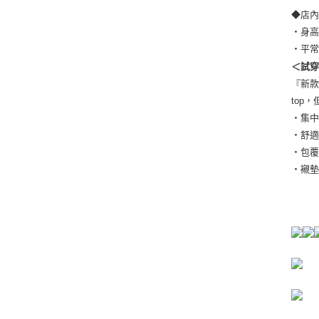
◆店
・身高
・平常
＜試穿
『新款
top
・集
・
・包
・襯