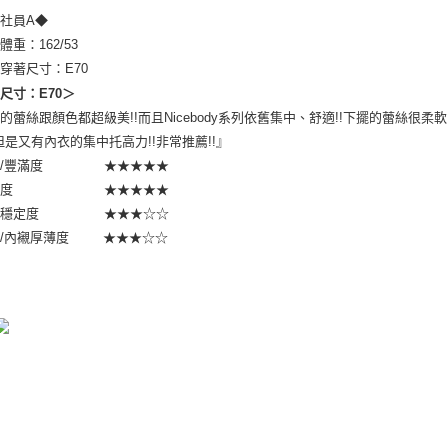
內社員A◆
體重：162/53
穿著尺寸：E70
尺寸：E70＞
的蕾絲跟顏色都超級美!!而且Nicebody系列依舊集中、舒適!!下擺的蕾絲很
，但是又有內衣的集中托高力!!非常推薦!!』
中/豐滿度 ★★★★★
舒適度 ★★★★★
覆穩定度 ★★★☆☆
墊/內襯厚薄度 ★★★☆☆