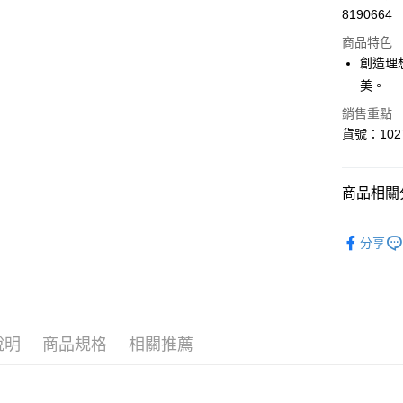
8190664
超商取貨
商品特色
LINE Pay
創造理
美。
Apple Pay
銷售重點
貨號：102
運送方式
全家取貨
商品相關分
每筆NT$8
✦ 零碼專區
付款後全
分享
每筆NT$8
<無合作配
每筆NT$9,
說明
商品規格
相關推薦
<無合作配
每筆NT$9,