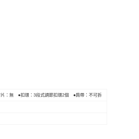
膠片：無 ●扣環：3段式調節扣環2個 ●肩帶：不可拆