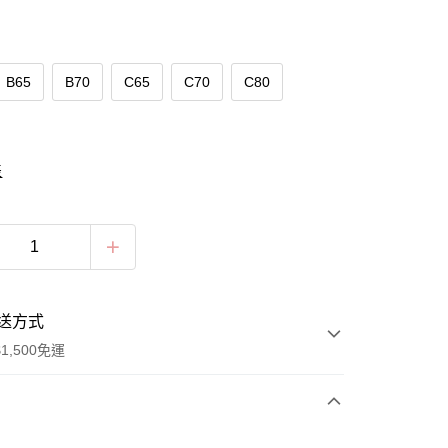
B65
B70
C65
C70
C80
表
送方式
1,500免運
次付款