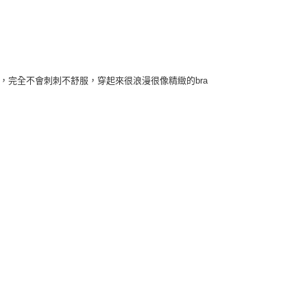
柔軟，完全不會刺刺不舒服，穿起來很浪漫很像精緻的bra