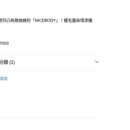
付款
想凹凸有緻曲線的「NICEBODY」！睫毛蕾絲增添優
7050
付款
類 (1)
0，滿NT$1,500(含以上)免運費
 3折起
家取貨
客服
0，滿NT$1,500(含以上)免運費
送請勿選取>萊爾富取貨付款
999
送請勿選取>付款後萊爾富取貨
999