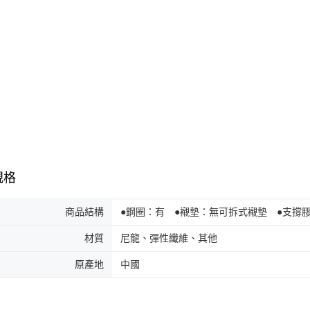
規格
商品結構
●鋼圈：有 ●襯墊：無可拆式襯墊 ●支撐
材質
尼龍、彈性纖維、其他
原產地
中國