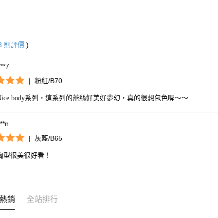
3
則評價
)
***7
|
粉紅/B70
ice body系列，這系列的蕾絲好美好夢幻，真的很想包色喔～～
***n
|
灰藍/B65
胸型很美很好看！
熱銷
全站排行