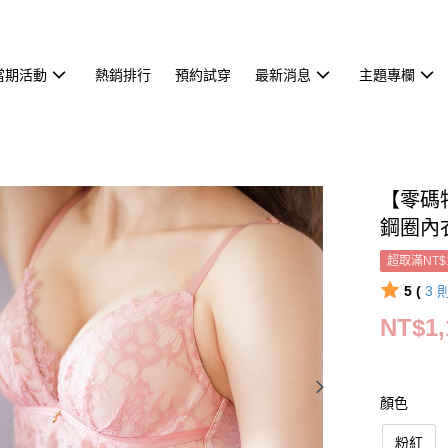
當期活動
熱銷排行
預約試穿
最新消息
主題專欄
【零碼特
鋼圈內
超取滿NT$
5 (
3
NT$1,
顏色
粉紅