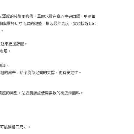
付款
0，滿NT$1,500(含以上)免運費
光澤感的裝飾用緞帶，單顆水鑽在脊心中央閃耀，更顯華
1取貨
胸與罩杯尺寸而異的襯墊，增添最佳高度，實現接近1.5：
0，滿NT$1,500(含以上)免運費
部。
穿起來更加舒服。
00，滿NT$1,500(含以上)免運費
柔膚觸。
圓潤。
00，滿NT$1,500(含以上)免運費
使用較粗的肩帶，給予胸部足夠的支撐，更有安定性。
質感的胸型。貼近肌膚處使用柔軟的桃皮絲面料。
，可挑選相同尺寸。