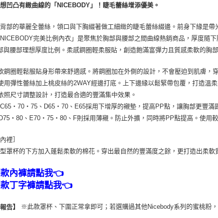
想凹凸有緻曲線的「NICEBODY」！睫毛蕾絲增添優美。
7-11取貨
每筆NT$8
至背部的華麗全蕾絲，領口與下胸綴著做工細緻的睫毛蕾絲綴邊。前身下緣是帶
付款後7-1
NICEBODY完美比例內衣」是聚焦於胸部與腰部之間曲線熱銷商品，厚度隨下
每筆NT$8
部與腰部理想厚度比例。柔感鋼圈輕柔服貼，創造飽滿富彈力且質感柔軟的胸
黑貓宅配
軟鋼圈輕鬆服貼身形帶來舒適感。將鋼圈加在外側的設計，不會壓迫到肌膚，
每筆NT$1
使用彈性蕾絲加上桃皮絲的2WAY經邊打底。上下邊緣以鬆緊帶包覆，打造溫
依照尺寸調整設計，打造最合適的豐滿集中效果。
離島宅配
、C65・70・75、D65・70、E65採用下增厚的襯墊，提高PP點，讓胸部更豐滿
每筆NT$2
、D75・80、E70・75・80、F則採用薄襯。防止外擴，同時將PP點提高。
杯內裡］
成型罩杯的下方加入蓬鬆柔軟的棉花。穿出最自然的豐滿度之餘，更打造出柔軟
同款內褲請點我👈
同款丁字褲請點我👈
※此款罩杯、下圍正常拿即可；若選購過其他Nicebody系列的蜜桃粉
穿報告】