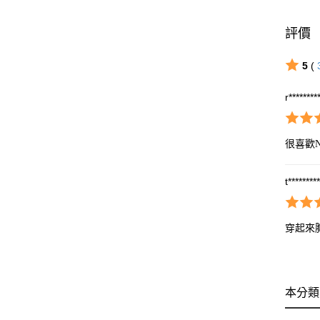
評價
5
(
r********
很喜歡N
t********
穿起來
本分類