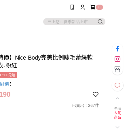
0
價】Nice Body完美比例睫毛蕾絲軟
衣-粉紅
1,500免運
則評價
)
190
已賣出：267件
先逛
人氣
商品