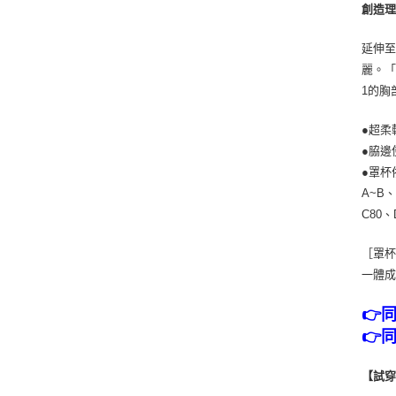
創造理
延伸
麗。「
1的胸
●超柔
●脇邊
●罩杯
A~B
C80
［罩
一體
👉
👉
【試