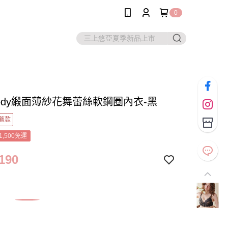
0
 Body緞面薄紗花舞蕾絲軟鋼圈內衣-黑
薦款
1,500免運
190