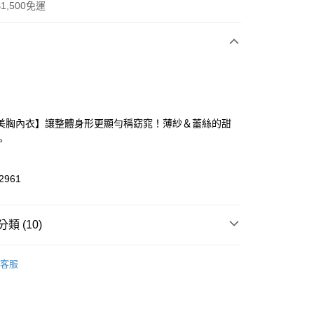
1,500免運
次付款
付款
美胸內衣】讓整體身形更顯勻稱窈窕！薄紗＆蕾絲的甜
。
2961
付款
類 (10)
0，滿NT$1,500(含以上)免運費
H JOHN經典系列
◇ NICE BODY 完美比例系列
◆
家取貨
客服
ODY 緞面薄紗花舞蕾絲系列
0，滿NT$1,500(含以上)免運費
▸ 內衣機能
◆ 軟鋼圈
送請勿選取>萊爾富取貨付款
▸ 內衣機能
◆ 豐滿集中