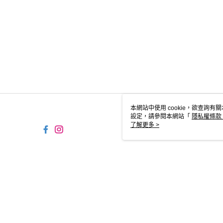
本網站中使用 cookie，欲查詢有關
設定，請參閱本網站「
隱私權條款
使用 cookie。
了解更多 >
TW-MWG1-61-88 Web2.0 
© 2026 by 台灣蜜桃約翰股份有限公司