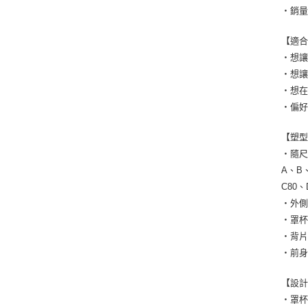
・銷量
【適
・想
・想
・想
・偏
【塑
・隨
A、B
C80
・外
・罩
・背
・前
【設
・罩杯