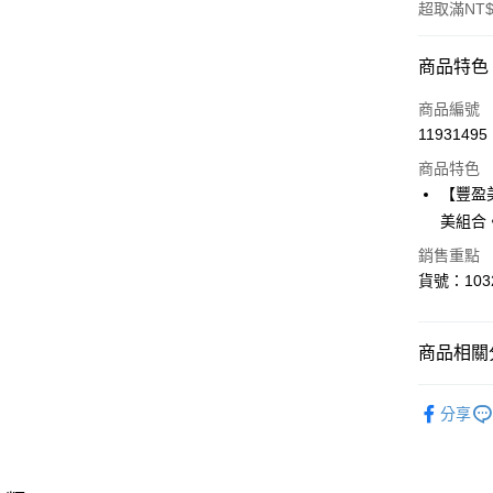
超取滿NT$
付款方式
商品特色
信用卡一
商品編號
11931495
超商取貨
商品特色
LINE Pay
【豐盈
美組合
Apple Pay
銷售重點
貨號：103
運送方式
全家取貨
商品相關分
每筆NT$8
✦ PEAC
付款後全
分享
NICE B
每筆NT$8
▎ BRA 
<無合作配
▎ BRA 