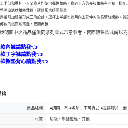
杯上半部和罩杯下方至背片均使用彈性蕾絲。脊心下方的長版蕾絲有開衩，搭配
緣整圈波浪狀蕾絲裁邊，連背影也綺麗華美
身肩帶附加細帶形成三角設計。罩杯上半部也運用向上延伸的修長蕾絲綴飾，質
圈部位的緞面布滾邊，更顯典雅
說明圖中之商品僅供同系列款式示意參考，實際販售款式請以
同款內褲請點我👈
同款丁字褲請點我👈
同款襯墊背心請點我👈
規格
商品結構
●鋼圈：有 ●襯墊：不可拆式 ●支撐膠片：無
材質
尼龍、聚酯纖維、其他