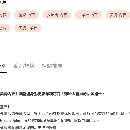
分類
每筆NT$9,
▎ SIZE 
內衣
蕾絲 內衣
大尺碼 內衣
F罩杯 內衣
美胸 內衣
<無合作配
▎ SIZE 
每筆NT$9,
蕾絲
美胸 F罩杯
▎ SIZE 
7-11取貨
✦ 2026
每筆NT$8
▎ SIZE 
付款後7-1
✦ 特別企
每筆NT$8
說明
商品規格
相關推薦
✦ 三上悠
黑貓宅配
每筆NT$1
離島宅配
盈美胸內衣】讓整體身形更顯勻稱窈窕！薄紗＆蕾絲的甜美組合。
每筆NT$2
薦重點】
管是纖瘦還是豐腴型，穿上這款內衣都讓你展現接近曲線凹凸有緻的理想比例，
Peach John主張的胸部與腰身厚度1.5:1的維納斯勻稱比例。
皺薄紗搭配細緻蕾絲的甜美浪漫設計。