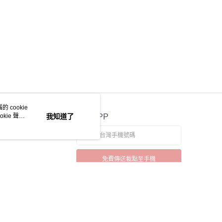
 cookie
kie 聲明
我知道了
官方APP
免費傳送載點至手機
若接到可疑電話，請洽詢165反詐騙專線
本站最佳瀏覽環境請使用 Google Chrome、Firefox 或 Edge 以上版本