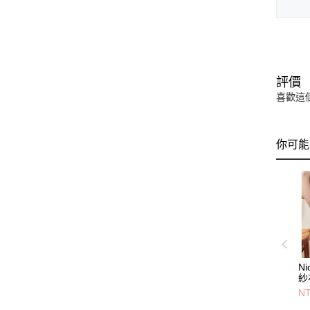
評價
喜歡這
你可能
N
紗
內
NT