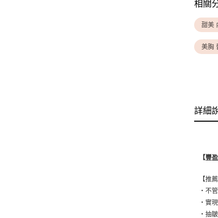
相關
甜美 
美胸 
詳細
【豐
【推
・不
・實現
・抽