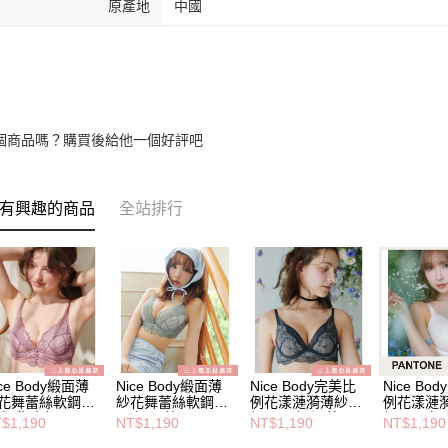
原產地
中國
個商品嗎？購買後給他一個好評吧
有興趣的商品
全站排行
ice Body緞面薄
Nice Body緞面薄
Nice Body完美比
Nice Bo
花舞蕾絲軟鋼圈
紗花舞蕾絲軟鋼圈
例花漾漣漪薄紗軟
例花漾漣
衣-復古粉
內衣-霧藍
鋼圈內衣-深藍
鋼圈內衣-
$1,190
NT$1,190
NT$1,190
NT$1,190