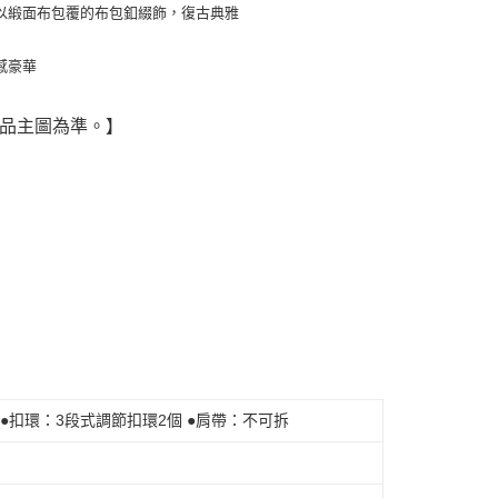
以緞面布包覆的布包釦綴飾，復古典雅
感豪華
商品主圖為準。】
 ●扣環：3段式調節扣環2個 ●肩帶：不可拆