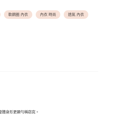
999
▸ 罩杯尺寸
◆ B-C罩杯
軟鋼圈 內衣
內衣 時尚
透氣 內衣
送請勿選取>付款後萊爾富取貨
▸ 罩杯尺寸
◆ D-E罩杯
999
▸ 罩杯尺寸
◆ F罩杯
付款
 夏季新品
0，滿NT$1,500(含以上)免運費
▸ 罩杯尺寸
◆ 下胸圍 80
1取貨
劃專區
◆ 誘惑黑/溫柔白的心動之選
0，滿NT$1,500(含以上)免運費
亞推薦款
◆ Yua 2026夏季新品
00，滿NT$1,500(含以上)免運費
00，滿NT$1,500(含以上)免運費
整體身形更顯勻稱窈窕。