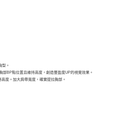
）
胸型。
。提拉胸部BP點位置且維持高度，創造豐盈度UP的視覺效果。
且維持高度。加大肩帶寬度，確實提拉胸部。