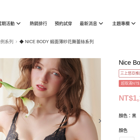
當期活動
熱銷排行
預約試穿
最新消息
主題專欄
美比例系列
◆ NICE BODY 緞面薄紗花舞蕾絲系列
Nice
三上悠亞推
超取滿NT$
NT$1,
顏色：黑
顏色