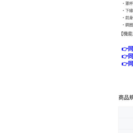
・罩
・下
・前
・鋼
【機能
👉
👉
👉
商品