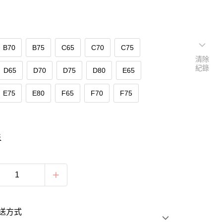
B70
B75
C65
C70
C75
清除
紀錄
D65
D70
D75
D80
E65
E75
E80
F65
F70
F75
表
送方式