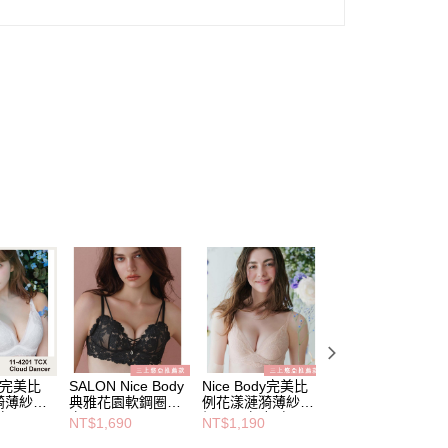
dy完美比
SALON Nice Body
Nice Body完美比
Nice Body完美比
漪薄紗軟
典雅花園軟鋼圈內
例花漾漣漪薄紗軟
例繁花蕾絲軟鋼圈
白
衣-黑
鋼圈內衣-粉膚
內衣-透膚黑
NT$1,690
NT$1,190
NT$1,190