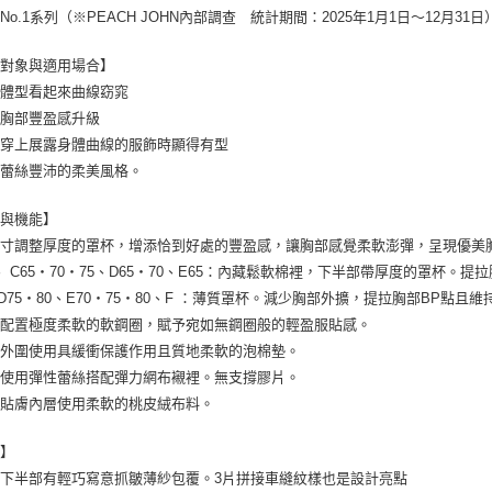
No.1系列（※PEACH JOHN內部調查 統計期間：2025年1月1日～12月31日
合對象與適用場合】
讓體型看起來曲線窈窕
讓胸部豐盈感升級
在穿上展露身體曲線的服飾時顯得有型
好蕾絲豐沛的柔美風格。
型與機能】
尺寸調整厚度的罩杯，增添恰到好處的豐盈感，讓胸部感覺柔軟澎彈，呈現優美
、 C65・70・75、D65・70、E65：內藏鬆軟棉裡，下半部帶厚度的罩杯
、D75・80、E70・75・80、F ：薄質罩杯。減少胸部外擴，提拉胸部BP點
側配置極度柔軟的軟鋼圈，賦予宛如無鋼圈般的輕盈服貼感。
杯外圍使用具緩衝保護作用且質地柔軟的泡棉墊。
片使用彈性蕾絲搭配彈力網布襯裡。無支撐膠片。
身貼膚內層使用柔軟的桃皮絨布料。
計】
下半部有輕巧寫意抓皺薄紗包覆。3片拼接車縫紋樣也是設計亮點