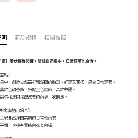
每筆NT$9,
✦ 特別企
7-11取貨
✦ 特別企
每筆NT$8
✦ 特別企
付款後7-1
說明
商品規格
相關推薦
每筆NT$8
黑貓宅配
每筆NT$1
P值】環狀綴飾閃耀，雙峰自然集中，日常穿著也合宜。
離島宅配
薦重點】
每筆NT$2
度集中，創造自然高挺和渾圓的胸型。好穿又百搭，適合日常穿著。
穩典雅色調蕾絲，搭配金色綴飾，高雅華麗。
實惠價格連同搭配成套的內褲一次購足。
合對象與適用場合】
要呈現自然渾圓美胸的日常款內衣
用平價一次擁有蕾絲內衣＆內褲