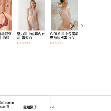
蕾絲雙環
魅力集中成套內衣
GiRLS 集中包覆緞
前交叉荷葉邊薄紗
-酒紅
組-雪藍白
帶蕾絲成套內衣組-
成套集中內衣組-
淺粉
牙白
NT$990
NT$990
NT$990
 cookie
kie 聲明
我知道了
官方APP