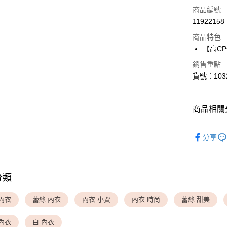
信用卡一
商品編號
11922158
超商取貨
商品特色
LINE Pay
【高C
Apple Pay
銷售重點
貨號：103
運送方式
商品相關分
全家取貨
▎ SET 
每筆NT$8
分享
▎ BRA 
付款後全
每筆NT$8
▎ SIZE 
分類
▎ SIZE 
<無合作配
每筆NT$9,
✦ 特別企
內衣
蕾絲 內衣
內衣 小資
內衣 時尚
蕾絲 甜美
✦ 2026
<無合作配
內衣
白 內衣