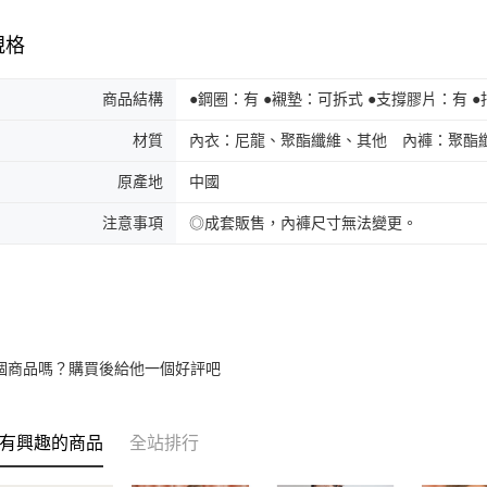
規格
商品結構
●鋼圈：有 ●襯墊：可拆式 ●支撐膠片：有 
材質
內衣：尼龍、聚酯纖維、其他 內褲：聚酯
原產地
中國
注意事項
◎成套販售，內褲尺寸無法變更。
個商品嗎？購買後給他一個好評吧
有興趣的商品
全站排行