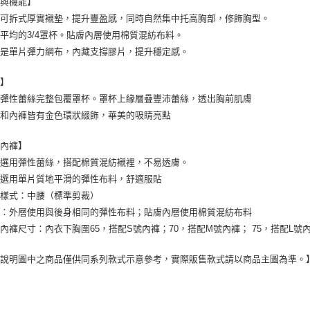
型與機能】
藏可拆式厚實襯墊，提升豐盈感，同時自然集中托高胸部，修飾胸型。
平均的3/4罩杯。貼膚內層使用棉質混紡布料。
片是單片彈力網布，內藏支撐膠片，提升穩定感。
計】
緻彈性蕾絲完整包覆罩杯。罩杯上緣層疊豐沛蕾絲，透出胸前肌膚
衣和內褲皆有金色環狀綴飾，華美的吸睛亮點
套內褲】
身選用彈性蕾絲，搭配棉質混紡襯裡，不易透膚。
身選用單片質地平滑的彈性布料，舒適服貼
襠樣式：中腰（標準剪裁）
片：外層使用與後身相同的彈性布料；貼膚內層使用棉質混紡布料
內褲尺寸：內衣下胸圍65，搭配S號內褲；70，搭配M號內褲； 75，搭配L號
能說明圖中之商品僅供同系列款式示意參考，實際販售款式請以商品主圖為準。