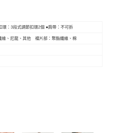
●扣環：3段式調節扣環2個 ●肩帶：不可拆
纖維、尼龍、其他 襠片部：聚酯纖維、棉