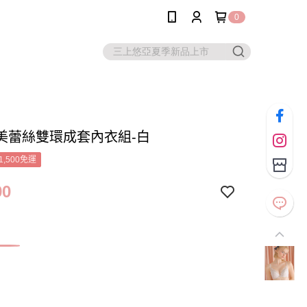
0
美蕾絲雙環成套內衣組-白
1,500免運
90