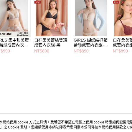
iRLS 集中甜美蛋
自在柔美蕾絲雙環
GiRLS 蝴蝶結抓皺
自在柔美
蕾絲成套內衣組-
成套內衣組-黑
蕾絲成套內衣組-象
成套內衣組
牙白
$990
NT$890
NT$890
NT$890
本網站使用 cookie 方式之詳情，及若您不希望在電腦上使用 cookie 時應如何變更電腦的
」之 Cookie 聲明。您繼續使用本網站即表示您同意本公司得按本網站使用條款之 Coo
關於我們
客服資訊