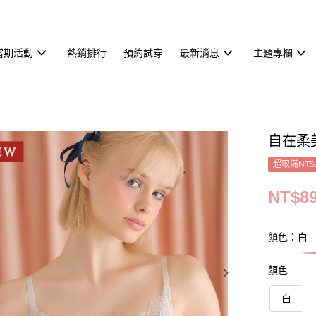
當期活動
熱銷排行
預約試穿
最新消息
主題專欄
自在柔
超取滿NT$
NT$8
顏色：白
顏色
白