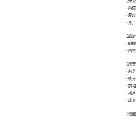
【塑
・內
・厚度
・背
【設
・細
・內
【成
・前
・後
・前
・襠
・成套
【機