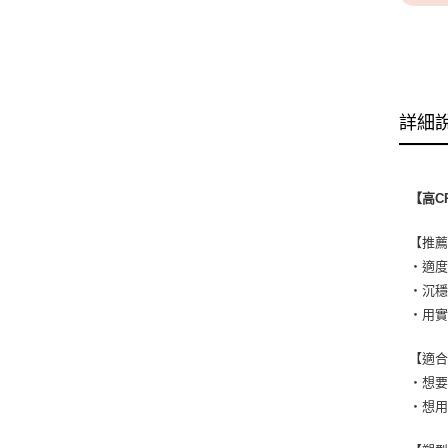
詳細
【高C
【推
・適
・沉
・用
【適
・想
・想