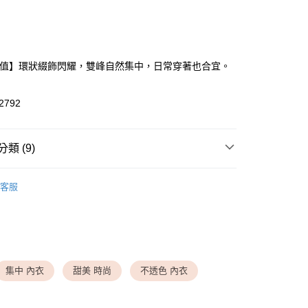
次付款
付款
P值】環狀綴飾閃耀，雙峰自然集中，日常穿著也合宜。
2792
類 (9)
付款
▸ 成套內衣組
0，滿NT$1,500(含以上)免運費
客服
▸ 內衣機能
◆ 自然美胸
家取貨
0，滿NT$1,500(含以上)免運費
▸ 罩杯尺寸
◆ B-C罩杯
▸ 罩杯尺寸
◆ D-E罩杯
送請勿選取>萊爾富取貨付款
999
劃專區
◆ 千元以下小資專區
集中 內衣
甜美 時尚
不透色 內衣
 夏季新品
送請勿選取>付款後萊爾富取貨