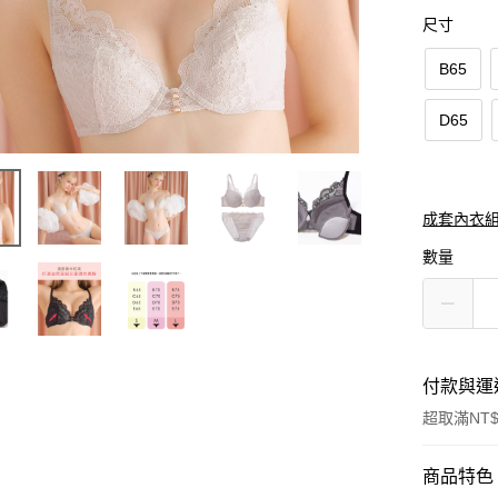
尺寸
B65
D65
成套內衣
數量
付款與運
超取滿NT$
付款方式
商品特色