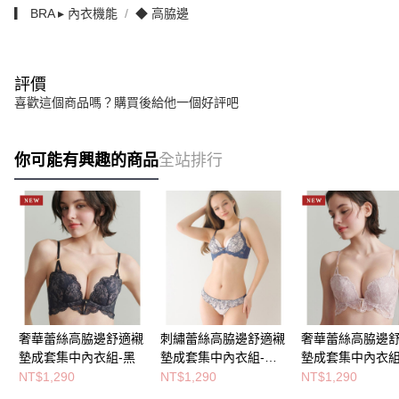
▎ BRA ▸ 內衣機能
◆ 高脇邊
評價
喜歡這個商品嗎？購買後給他一個好評吧
你可能有興趣的商品
全站排行
奢華蕾絲高脇邊舒適襯
刺繡蕾絲高脇邊舒適襯
奢華蕾絲高脇邊
墊成套集中內衣組-黑
墊成套集中內衣組-深
墊成套集中內衣組
藍
粉膚
NT$1,290
NT$1,290
NT$1,290