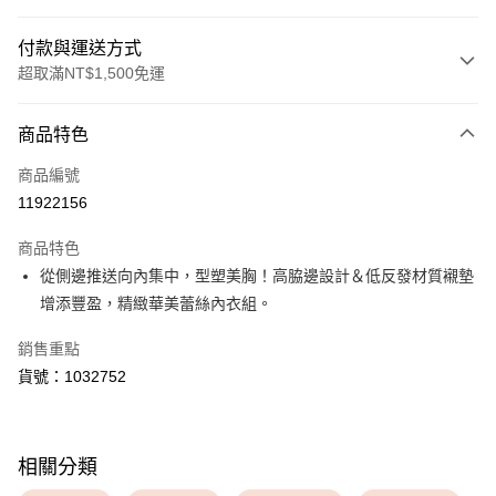
付款與運送方式
超取滿NT$1,500免運
付款方式
商品特色
信用卡一次付款
商品編號
超商取貨付款
11922156
LINE Pay
商品特色
Apple Pay
從側邊推送向內集中，型塑美胸！高脇邊設計＆低反發材質襯墊
增添豐盈，精緻華美蕾絲內衣組。
運送方式
銷售重點
全家取貨付款
貨號：1032752
每筆NT$80，滿NT$1,500(含以上)免運費
付款後全家取貨
每筆NT$80，滿NT$1,500(含以上)免運費
相關分類