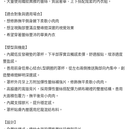
・大量使用織紋典雅的蕾絲，質感奢華、上下搭配成套的內衣組。
【適合對象與適用場合】
・想修飾撫平側身腋下柔軟小肉肉
・想呈現胸部豐滿且雙峰間深邃的視覺效果
・希望穿著蕾絲豐沛的華美內衣
【塑型與機能】
・內藏低反發襯墊的罩杯，下半部厚實且觸感柔彈，舒適服貼，增添適度
豐盈感。
・善用前身低脊心結合L型鋼圈的罩杯，從左右兩側推送胸部向內集中，創
造雙峰間鮮明深邃感。
・罩杯外月牙上方附加彈性蕾絲補強片，修飾撫平柔軟小肉肉。
・高脇邊的寬版背片，採用彈性蕾絲搭配彈力網布襯裡的雙層結構。善用
大面積包覆力，撫平後背小肉肉。
・內藏支撐膠片，提升穩定感。
・罩杯貼膚內層選用尼龍混紡布料。
【設計】