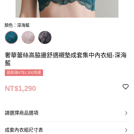
顏色：深海藍
奢華蕾絲高脇邊舒適襯墊成套集中內衣組-深海
藍
超取滿NT$1,500免運
NT$1,290
請選擇商品選項
成套內衣組尺寸表