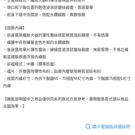
・全蕾絲樣式，織紋大器的彈性蕾絲延伸到背片
・領口和下胸位置的輕透波浪狀蕾絲裁邊，質感豪華
・前身下緣中央開衩，搭配水鑽綴飾，典雅吸睛
【成套內褲】
・前身選用織紋大器的彈性蕾絲搭配棉質混紡襯裡，不易透膚
・褲腰中央有鑲著金色外框的水鑽綴飾
・後身選用單片彈性蕾絲。褲緣是波浪狀蕾絲裁邊，無鬆緊帶，不易在褲
裝或裙裝表面浮現內褲痕
・前襠樣式：中腰（標準剪裁）
・襠片：外層選用彈性布料；貼膚內層使用棉質混紡布料
・成套內褲尺寸：內衣下胸圍65・70搭配M尺寸內褲、下胸圍75搭配L尺寸
內褲
【機能說明圖中之商品僅供同系列款式示意參考，實際販售款式請以商品
主圖為準。】
顯示電腦版詳細說明