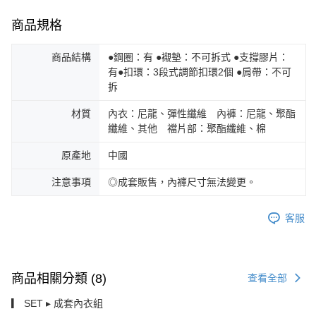
商品規格
商品結構
●鋼圈：有 ●襯墊：不可拆式 ●支撐膠片：
有●扣環：3段式調節扣環2個 ●肩帶：不可
拆
材質
內衣：尼龍、彈性纖維 內褲：尼龍、聚酯
纖維、其他 襠片部：聚酯纖維、棉
原產地
中國
注意事項
◎成套販售，內褲尺寸無法變更。
客服
商品相關分類 (8)
查看全部
▎ SET ▸ 成套內衣組