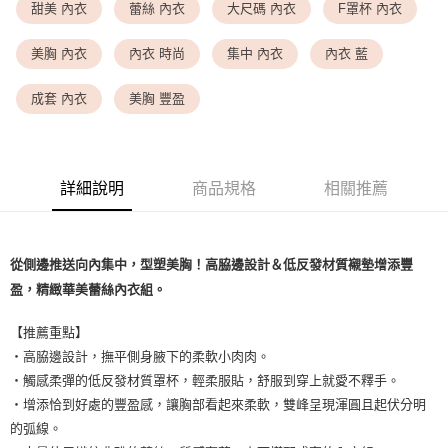
<無合作配送請勿選取>萊爾富取貨付款
甜美 內衣
蕾絲 內衣
大尺碼 內衣
F罩杯 內衣
每筆NT$9,999
美胸 內衣
內衣 時尚
集中 內衣
內衣 藍
<無合作配送請勿選取>付款後萊爾富取貨
每筆NT$9,999
成套 內衣
美胸 豐盈
7-11取貨付款
每筆NT$80，滿NT$1,500(含以上)免運費
詳細說明
商品規格
相關推薦
付款後7-11取貨
每筆NT$80，滿NT$1,500(含以上)免運費
黑貓宅配
從側邊推送向內集中，型塑美胸！高脇邊設計＆低反發材質襯墊增添豐
每筆NT$100，滿NT$1,500(含以上)免運費
盈，精緻華美蕾絲內衣組。
離島宅配
【推薦重點】
每筆NT$200，滿NT$1,500(含以上)免運費
・高脇邊設計，撫平側身腋下的柔軟小肉肉。
・觸感柔彈的低反發材質罩杯，輕柔服貼，舒服到穿上就愛不釋手。
・增添恰到好處的豐盈感，讓胸部看起來柔軟，雙峰呈現渾圓且起伏分明
的弧線。