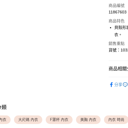
信用卡一
商品編號
11867603
超商取貨
商品特色
LINE Pay
貝殼形
衣。
Apple Pay
銷售重點
貨號：103
運送方式
全家取貨
商品相關分
每筆NT$8
✦ 特別企
付款後全
分享
▎ SIZE 
每筆NT$8
▎ SIZE 
<無合作配
分類
▎ SIZE 
每筆NT$9,
✦ 2026
內衣
大尺碼 內衣
F罩杯 內衣
美胸 內衣
內衣 時尚
<無合作配