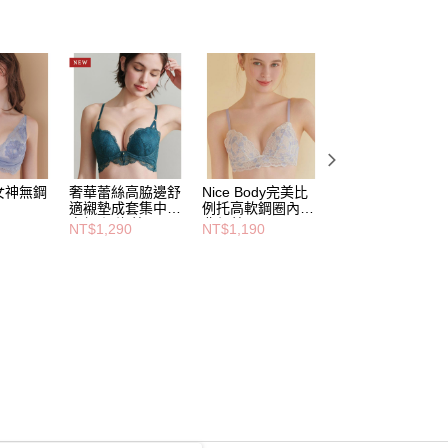
女神無鋼
奢華蕾絲高脇邊舒
Nice Body完美比
SALON Nice Bod
適襯墊成套集中內
例托高軟鋼圈內衣-
經典性感軟鋼圈內
衣組-深海藍
夢幻藍
衣-藍紫
NT$1,290
NT$1,190
NT$1,690