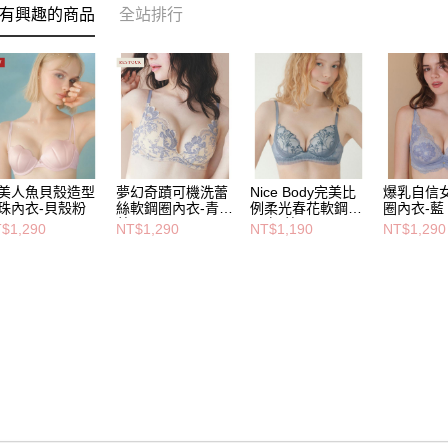
有興趣的商品
全站排行
美人魚貝殼造型
夢幻奇蹟可機洗蕾
Nice Body完美比
爆乳自信
珠內衣-貝殼粉
絲軟鋼圈內衣-青瓷
例柔光春花軟鋼圈
圈內衣-藍
藍
內衣-藍
$1,290
NT$1,290
NT$1,190
NT$1,290