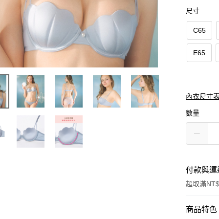
尺寸
C65
E65
內衣尺寸
數量
付款與運
超取滿NT$
付款方式
商品特色