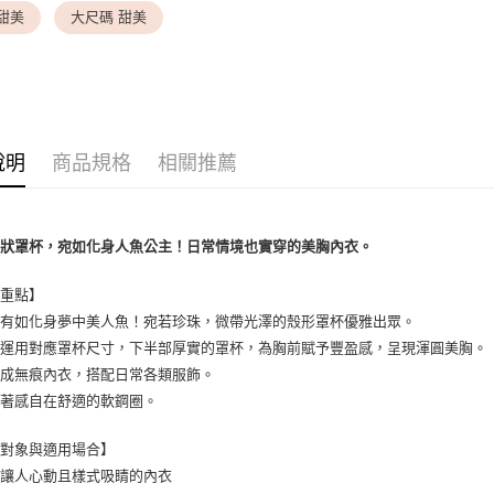
每筆NT$9,
甜美
大尺碼 甜美
7-11取貨
每筆NT$8
付款後7-1
每筆NT$8
說明
商品規格
相關推薦
黑貓宅配
每筆NT$1
形狀罩杯，宛如化身人魚公主！日常情境也實穿的美胸內衣。
離島宅配
每筆NT$2
薦重點】
上有如化身夢中美人魚！宛若珍珠，微帶光澤的殼形罩杯優雅出眾。
妙運用對應罩杯尺寸，下半部厚實的罩杯，為胸前賦予豐盈感，呈現渾圓美胸。
當成無痕內衣，搭配日常各類服飾。
藏著感自在舒適的軟鋼圈。
合對象與適用場合】
穿讓人心動且樣式吸睛的內衣