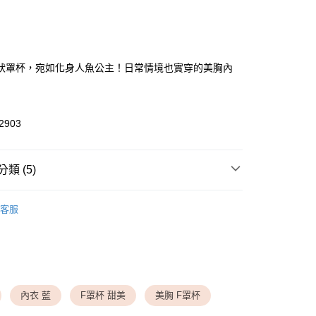
次付款
付款
狀罩杯，宛如化身人魚公主！日常情境也實穿的美胸內
2903
付款
類 (5)
0，滿NT$1,500(含以上)免運費
劃專區
◆ SUMMER 優美人魚系列
家取貨
客服
▸ 罩杯尺寸
◆ B-C罩杯
0，滿NT$1,500(含以上)免運費
▸ 罩杯尺寸
◆ D-E罩杯
送請勿選取>萊爾富取貨付款
▸ 罩杯尺寸
◆ F罩杯
999
 夏季新品
內衣 藍
F罩杯 甜美
美胸 F罩杯
送請勿選取>付款後萊爾富取貨