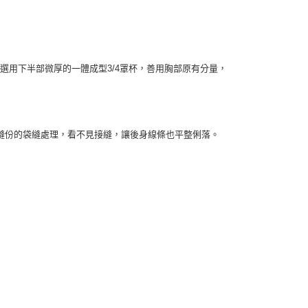
衣，選用下半部微厚的一體成型3/4罩杯，善用胸部原有分量，
縫份的袋縫處理，看不見接縫，讓後身線條也平整俐落。
】