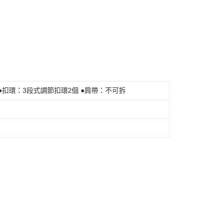
●扣環：3段式調節扣環2個 ●肩帶：不可拆