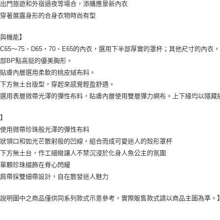
為出門旅遊和外宿過夜等場合，添購應景新內衣
望穿著展露身形的合身衣物時尚有型
型與機能】
C65～75、D65・70、E65的內衣，選用下半部厚實的罩杯；其他尺寸的內
部BP點高挺的優美胸形。
杯貼膚內層選用柔軟的桃皮絨布料。
杯下方無土台版型，穿起來感覺輕盈舒適。
片選用表層微帶光澤的彈性布料，貼膚內層使用雙層彈力網布。上下緣均以隱藏
計】
整使用微帶珍珠般光澤的彈性布料
浪狀領口和如光芒散射般的凹線，組合而成可愛迷人的殼形罩杯
杯下方無土台，作工細緻讓人不禁沉浸於化身人魚公主的氛圍
雅單顆珍珠綴飾在脊心閃耀
身肩帶採雙細帶設計，自在散發迷人魅力
能說明圖中之商品僅供同系列款式示意參考，實際販售款式請以商品主圖為準。