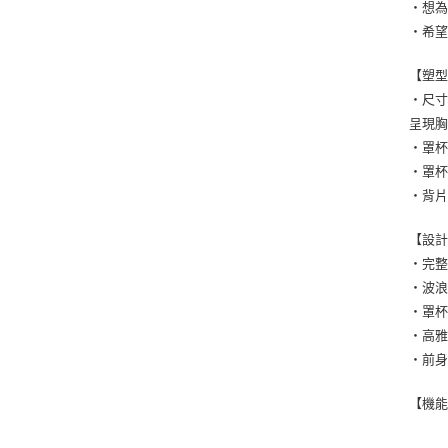
・想
・希
【塑
・尺寸
呈現胸
・罩
・罩
・背
【設
・完
・波
・罩
・高
・前
【機