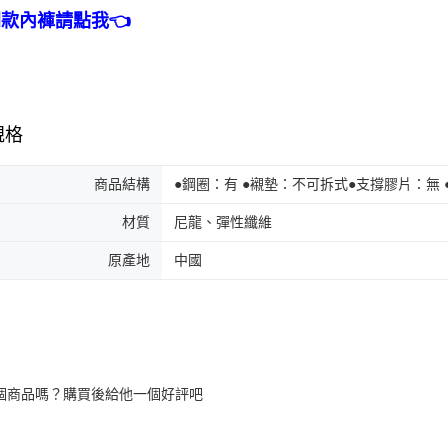
同款內褲請點我👈
規格
商品結構
●鋼圈：有 ●襯墊：不可拆式●支撐膠片：無 
材質
尼龍、彈性纖維
原產地
中國
個商品嗎？購買後給他一個好評吧