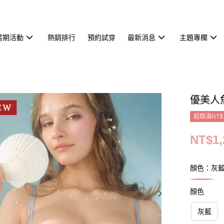
當期活動
熱銷排行
預約試穿
最新消息
主題專欄
優美人
超取滿NT$
NT$1,
顏色：灰
顏色
灰藍