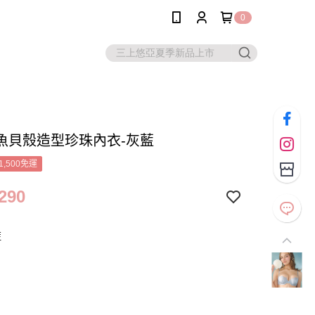
0
魚貝殼造型珍珠內衣-灰藍
1,500免運
290
藍