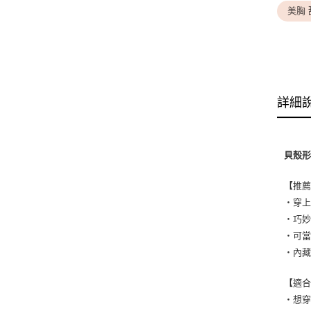
美胸 
詳細
貝殼
【推
・穿
・巧
・可
・內
【適
・想