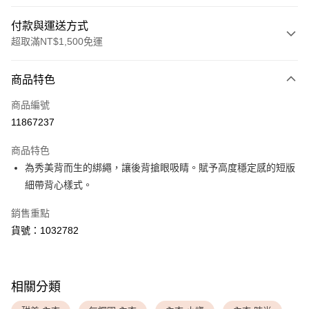
付款與運送方式
超取滿NT$1,500免運
付款方式
商品特色
信用卡一次付款
商品編號
超商取貨付款
11867237
LINE Pay
商品特色
Apple Pay
為秀美背而生的綁繩，讓後背搶眼吸睛。賦予高度穩定感的短版
細帶背心樣式。
運送方式
銷售重點
全家取貨付款
貨號：1032782
每筆NT$80，滿NT$1,500(含以上)免運費
付款後全家取貨
每筆NT$80，滿NT$1,500(含以上)免運費
相關分類