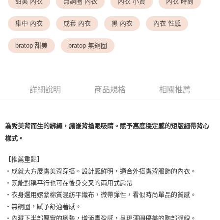
<無合作配送請勿選取>萊爾富取貨付款
甜美 內衣
無鋼圈 內衣
內衣 小資
內衣 時尚
每筆NT$9,999
集中 內衣
成套 內衣
黑 內衣
內衣 性感
<無合作配送請勿選取>付款後萊爾富取貨
每筆NT$9,999
bratop 甜美
bratop 無鋼圈
7-11取貨付款
每筆NT$80，滿NT$1,500(含以上)免運費
詳細說明
商品規格
相關推薦
付款後7-11取貨
每筆NT$80，滿NT$1,500(含以上)免運費
黑貓宅配
為秀美背而生的綁繩，讓後背搶眼吸睛。賦予高度穩定感的短版細帶背心
樣式。
每筆NT$100，滿NT$1,500(含以上)免運費
離島宅配
【推薦重點】
每筆NT$200，滿NT$1,500(含以上)免運費
・成就大方展露美背穿搭。設計感鮮明，適合外搭露背服飾的內衣。
・既能對稱平行也可在後身交叉的兩用式肩帶
・衣身選用嫘縈棉質混紡平織布，微帶彈性，看似時尚單品的質感。
・無鋼圈，賦予舒適著感。
・內藏下半部厚實的襯墊，增添豐盈感，呈現渾圓優美的胸部弧線。