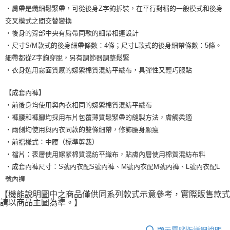
・肩帶是纖細鬆緊帶，可從後身Z字鉤拆裝，在平行對稱的一般模式和後身
交叉模式之間交替變換
・後身的背部中央有肩帶同款的細帶相連設計
・尺寸S/M款式的後身細帶條數：4條；尺寸L款式的後身細帶條數：5條。
細帶都從Z字鉤穿脫，另有調節器調整鬆緊
・衣身選用霧面質感的嫘縈棉質混紡平織布，具彈性又輕巧服貼
【成套內褲】
・前後身均使用與內衣相同的嫘縈棉質混紡平織布
・褲腰和褲腳均採用布片包覆薄質鬆緊帶的縫製方法，膚觸柔適
・兩側均使用與內衣同款的雙條細帶，修飾腰身顯瘦
・前襠樣式：中腰（標準剪裁）
・襠片：表層使用嫘縈棉質混紡平織布，貼膚內層使用棉質混紡布料
・成套內褲尺寸：S號內衣配S號內褲、M號內衣配M號內褲、L號內衣配L
號內褲
【機能說明圖中之商品僅供同系列款式示意參考，實際販售款式
請以商品主圖為準。】
顯示電腦版詳細說明