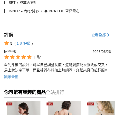
▎ SET ▸ 成套內衣組
▎ INNER ▸ 內搭/背心
◆ BRA TOP 罩杯背心
評價
查看全部
5
(
1
則評價
)
h******8
2026/06/26
|
黑/L
看到背後的設計，可以自己調整長度，還能變搭配衣服改成交叉，
馬上就決定下單，而且棉質布料加上無鋼圈，穿起來真的超舒服!!有
點猶豫要不要包色XD
顯示全部
你可能有興趣的商品
全站排行