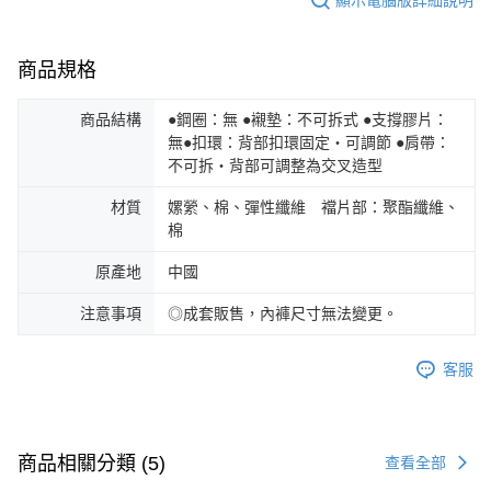
商品規格
商品結構
●鋼圈：無 ●襯墊：不可拆式 ●支撐膠片：
無●扣環：背部扣環固定・可調節 ●肩帶：
不可拆・背部可調整為交叉造型
材質
嫘縈、棉、彈性纖維 襠片部：聚酯纖維、
棉
原產地
中國
注意事項
◎成套販售，內褲尺寸無法變更。
客服
商品相關分類 (5)
查看全部