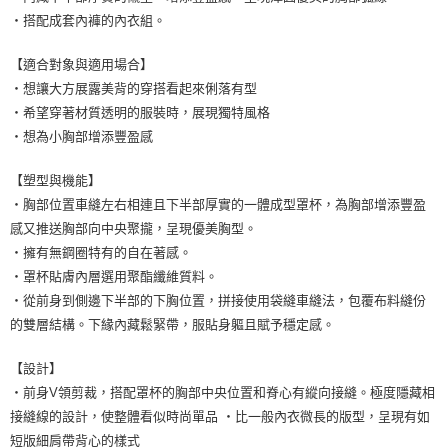
・搭配成套內褲的內衣組。
【適合對象與適用場合】
・想讓大方展露美背的穿搭看起來俐落有型
・希望穿著材質透明的服裝時，展現獨特風格
・想為小胸部增添豐盈感
【塑型與機能】
・胸部位置車縫左右相連且下半部厚實的一體成型罩杯，為胸部增添豐盈
感又推送胸部向中央聚攏，呈現優美胸型。
・擁有無鋼圈特有的自在著感。
・罩杯貼膚內層選用聚酯纖維質料。
・從前身到側邊下半部的下胸位置，拼接使用袋縫車縫法，包覆布料縫份
的雙層結構。下緣內藏鬆緊帶，服貼身軀且賦予穩定感。
【設計】
・前身V領剪裁，搭配罩杯的胸部中央位置和脊心有縱向接縫。極度隱藏相
接縫線的設計，使整體看似時尚單品 ・比一般內衣微長的版型，呈現有如
短版細肩帶背心的樣式