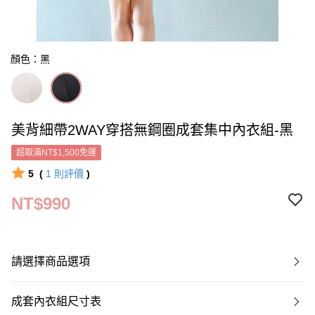
顏色：黑
美背細帶2WAY穿搭無鋼圈成套集中內衣組-黑
超取滿NT$1,500免運
5
(
1
則評價
)
NT$990
請選擇商品選項
成套內衣組尺寸表