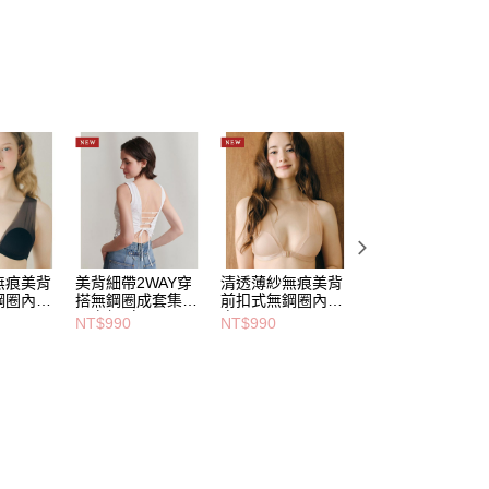
無痕美背
美背細帶2WAY穿
清透薄紗無痕美背
PJ BASIC運動風
鋼圈內衣-
搭無鋼圈成套集中
前扣式無鋼圈內衣-
痕無鋼圈內衣-米
內衣組-白
膚
NT$990
NT$990
NT$890