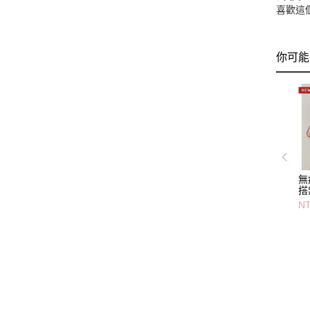
喜歡這
你可能
無
搭
內
NT