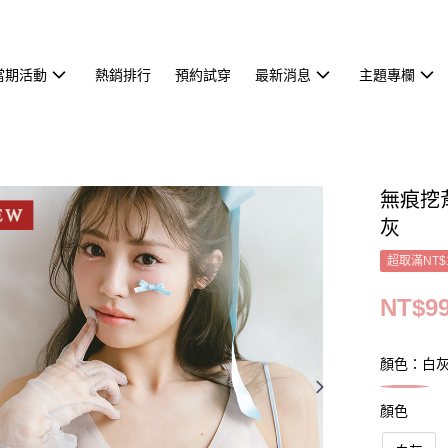
當期活動
熱銷排行
預約試穿
最新消息
主題專欄
無痕挖
灰
超取滿NT$
NT$9
顏色：白
顏色