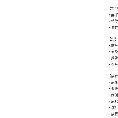
【塑
・無
・整
・擁
【設
・前身
・後身
・肩帶
・衣
【成
・前
・褲
・兩
・前
・襠
・成套