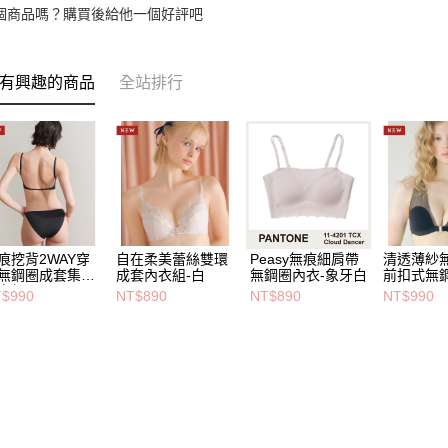
個商品嗎？購買後給他一個好評吧
有興趣的商品
全站排行
痕挖背2WAY穿
自在柔美蕾絲雙環
Peasy無痕細肩帶
清透薄紗
無鋼圈成套集中
成套內衣組-白
無鋼圈內衣-象牙白
前扣式無
衣組-黑
黑
$990
NT$890
NT$890
NT$990