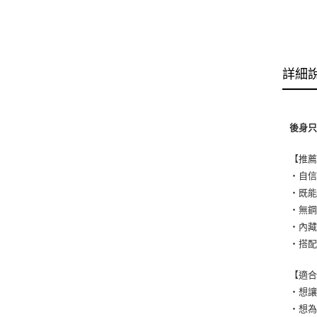
詳細
後身只
【推
・自
・既
・無
・內
・搭
【適
・想
・想