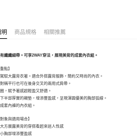
7-11取貨
每筆NT$8
付款後7-1
說明
商品規格
相關推薦
每筆NT$8
黑貓宅配
每筆NT$1
有纖纖細帶。可享2WAY穿法，展現美背的成套內衣組。
離島宅配
薦重點】
每筆NT$2
信駕馭大露背衣著。適合外搭露背服飾，簡約又時尚的內衣。
能對稱平行也可在後身交叉的兩用式肩帶。
鋼圈，賦予著感超輕盈又舒適。
藏下半部厚實的襯墊，增添豐盈感，呈現渾圓優美的胸部弧線。
配成套內褲的內衣組。
合對象與適用場合】
讓大方展露美背的穿搭看起來迷人性感
為小胸部增添豐盈感