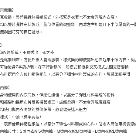
型與機能】
拷克收邊，整體幾近無接縫樣式，外搭緊身衣著也不太會浮現內衣痕。
體均以雙片彈性布料製成。胸部位置的襯墊袋，內藏左右相連且下半部厚實的一
有無鋼圈特有的自在著感。
計】
深V領剪裁，不易透出上衣之外
是鬆緊細帶，方便外搭大露背服裝，樣式簡約即使露出也看起來不像內衣，長
可從後身Z字鉤拆裝，在平行對稱的一般模式和後身交叉模式之間交替變換
身布料選用全方位伸縮性絕佳，以高分子彈性材料製成的布料，觸感柔細平滑
套內褲】
後身均使用與內衣同款，伸縮性絕佳，以高分子彈性材料製成的布料
腰和褲腳均採用布片反折接著處理，膚觸柔適，不太會浮現底褲痕
側均使用與內衣同款的雙條細帶，散發健美迷人魅力
襠樣式：中腰（標準剪裁）
片：表層使用伸縮性絕佳，以高分子彈性材料製成的布料，貼膚內層使用棉質混
內褲尺寸：S號內衣配S號內褲、M號內衣配M號內褲、L號內衣配L號內褲