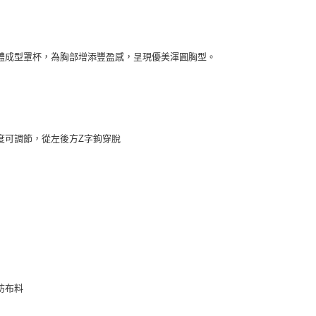
體成型罩杯，為胸部增添豐盈感，呈現優美渾圓胸型。
度可調節，從左後方Z字鉤穿脫
紡布料