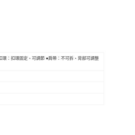
】
 ●扣環：扣環固定・可調節 ●肩帶：不可拆・背部可調整