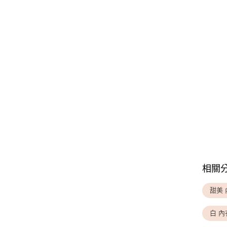
相關
甜美 
白 內