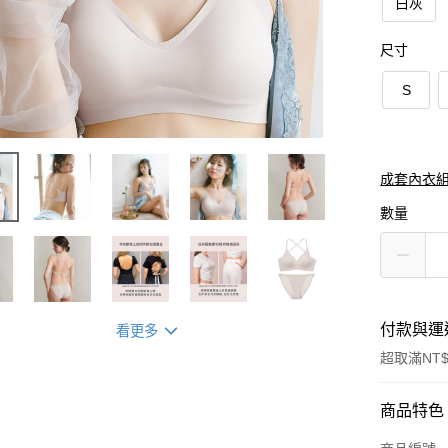
白灰
尺寸
S
成套內衣
數量
付款與運
看更多
超取滿NT$
付款方式
商品特色
信用卡一