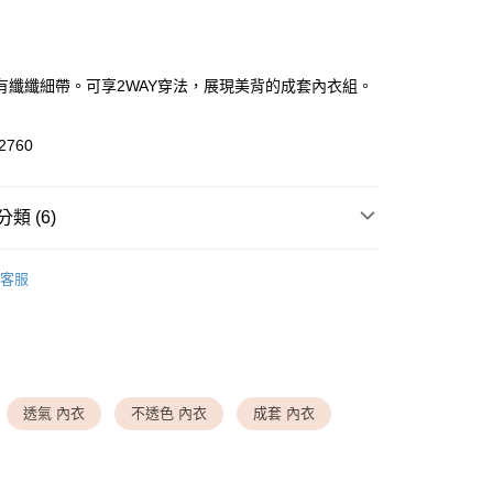
付款
有纖纖細帶。可享2WAY穿法，展現美背的成套內衣組。
2760
類 (6)
付款
▸ 成套內衣組
0，滿NT$1,500(含以上)免運費
客服
 ▸ 內搭/背心
◆ BRA TOP 罩杯背心
家取貨
0，滿NT$1,500(含以上)免運費
劃專區
◆ 千元以下小資專區
 夏季新品
送請勿選取>萊爾富取貨付款
999
劃專區
◆ 裸膚色系．夏日穿搭不透色
透氣 內衣
不透色 內衣
成套 內衣
劃專區
◆ 誘惑黑/溫柔白的心動之選
送請勿選取>付款後萊爾富取貨
999