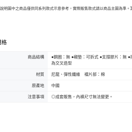
能說明圖中之商品僅供同系列款式示意參考，實際販售款式請以商品主圖為準。
規格
商品結構
●鋼圈：無 ●襯墊：可拆式 ●支撐膠片：無
為交叉造型
材質
尼龍、彈性纖維 襠片部：棉
原產地
中國
注意事項
◎成套販售，內褲尺寸無法變更。