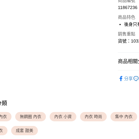
商品編號
11867236
超商取貨
商品特色
LINE Pay
後身只
Apple Pay
銷售重點
貨號：103
運送方式
商品相關分
全家取貨
▎ SET 
每筆NT$8
分享
▎ INNER
付款後全
每筆NT$8
✦ 特別企
分類
✦ 2026
<無合作配
每筆NT$9,
✦ 特別企
內衣
無鋼圈 內衣
內衣 小資
內衣 時尚
集中 內衣
✦ 特別企
<無合作配
衣
成套 甜美
每筆NT$9,