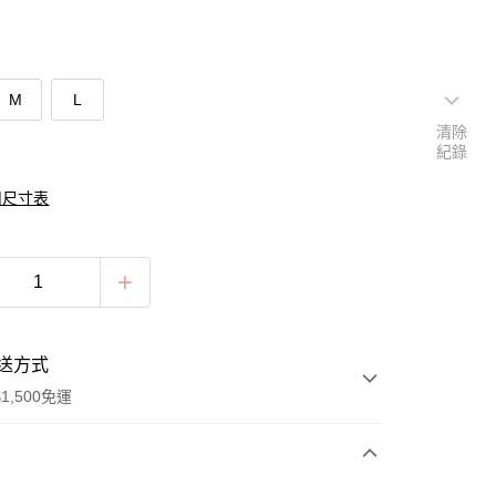
M
L
清除
紀錄
組尺寸表
送方式
1,500免運
次付款