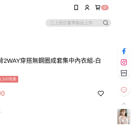
0
背2WAY穿搭無鋼圈成套集中內衣組-白
1,500免運
90
灰