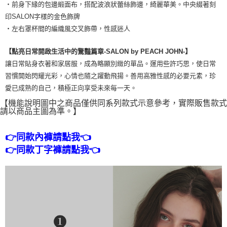
・前身下緣的包邊緞面布，搭配波浪狀蕾絲飾邊，綺麗華美。中央綴著刻
印SALON字樣的金色飾牌
・左右罩杯間的編織風交叉飾帶，性感迷人
【點亮日常開啟生活中的驚豔篇章-SALON by PEACH JOHN-】
讓日常貼身衣著和家居服，成為略顯別緻的單品。運用些許巧思，使日常
習慣開始閃耀光彩，心情也隨之躍動飛揚。善用高雅性感的必要元素，珍
愛已成熟的自己，積極正向享受未來每一天。
【機能說明圖中之商品僅供同系列款式示意參考，實際販售款式
請以商品主圖為準。】
👉同款內褲請點我👈
👉同款丁字褲請點我👈