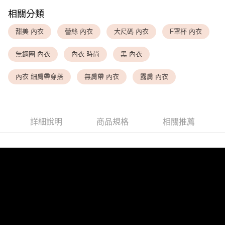
每筆NT$80，滿NT$1,500(含以上)免運費
相關分類
<無合作配送請勿選取>萊爾富取貨付款
甜美 內衣
蕾絲 內衣
大尺碼 內衣
F罩杯 內衣
每筆NT$9,999
無鋼圈 內衣
內衣 時尚
黑 內衣
<無合作配送請勿選取>付款後萊爾富取貨
每筆NT$9,999
內衣 細肩帶穿搭
無肩帶 內衣
露肩 內衣
7-11取貨付款
每筆NT$80，滿NT$1,500(含以上)免運費
詳細說明
商品規格
相關推薦
付款後7-11取貨
每筆NT$80，滿NT$1,500(含以上)免運費
黑貓宅配
每筆NT$100，滿NT$1,500(含以上)免運費
離島宅配
每筆NT$200，滿NT$1,500(含以上)免運費