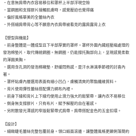
・在意無肩帶內衣容易移位和罩杯上半部浮現空隙
・當鋼圈和支撐膠片接觸肌膚時，感覺壓迫也覺得痛
・偏好風格華美的全蕾絲內衣
・外搭細肩帶背心等不願意內衣肩帶被看見的露肩露背上衣
【塑型與機能】
・前身整體是一體成型且下半部厚實的罩杯。罩杯外圍內藏經壓縮處理的
發泡棉墊片，取代傳統鋼圈。無鋼圈，仍能撐托胸部向上，呈現感覺柔軟
的渾圓美胸。
・選用含孔洞的發泡棉襯墊，舒緩悶熱感，是汗水淋漓季節裡的討喜內
著。
・罩杯貼膚內層選用表面有細小凹凸，膚觸清爽的聚酯纖維質料。
・背片使用彈性蕾絲搭配彈力網布內裡。
・前身下緣和背片上下緣均使用止滑力強大的鬆緊帶，讓內衣不易移位
・側身無支撐膠片，只有布片，賦予解壓的自在著感。
・另附散發光澤感的窄版鬆緊帶式肩帶。肩帶搭配金色的五金扣環。
【設計】
・細緻睫毛蕾絲完整包覆前身。領口緞面滾邊，讓整體風格更顯俐落簡約