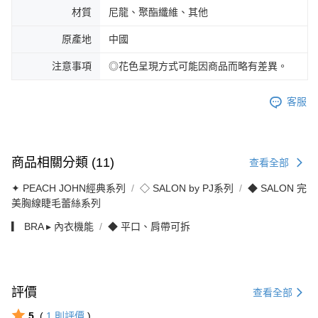
材質
尼龍、聚酯纖維、其他
原產地
中國
注意事項
◎花色呈現方式可能因商品而略有差異。
客服
商品相關分類 (11)
查看全部
✦ PEACH JOHN經典系列
◇ SALON by PJ系列
◆ SALON 完
美胸線睫毛蕾絲系列
▎ BRA ▸ 內衣機能
◆ 平口、肩帶可拆
評價
查看全部
5
(
1
則評價
)