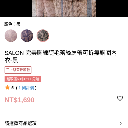
顏色：黑
SALON 完美胸線睫毛蕾絲肩帶可拆無鋼圈內
0:00
衣-黑
/
0:17
三上悠亞推薦款
超取滿NT$1,500免運
5
(
1
則評價
)
NT$1,690
請選擇商品選項