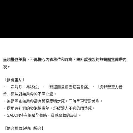
呈現豐盈美胸，不再擔心內衣移位和疼痛，設計感強烈的無鋼圈無肩帶內
衣。
【推薦重點】
・一次消除「易移位」、「緊繃而且鋼圈箍著會痛」、「胸部塑型力普
普」這些對無肩帶的不滿心聲。
・無鋼圈＆無肩帶卻有著高度穩定感，同時呈現豐盈美胸。
・選用有孔洞的發泡棉襯墊，舒緩讓人不適的悶熱感。
・SALON特有細緻全蕾絲、質感奢華的設計。
【適合對象與適用場合】