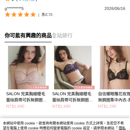
g**********5
2026/06/16
|
黑/C70
你可能有興趣的商品
全站排行
SALON 完美胸線睫毛
SALON 完美胸線睫毛
自信耀眼雕花玫
蕾絲肩帶可拆無鋼圈內
蕾絲肩帶可拆無鋼圈內
無鋼圈集中內衣-
衣-粉膚
衣-深藍
NT$1,690
NT$1,690
NT$1,290
本網站中使用 cookie，欲查詢有關本網站使用 cookie 方式之詳情，及若您不希
熱門標籤
望在電腦上使用 cookie 時應如何變更電腦的 cookie 設定，請參閱本網站「
隱私