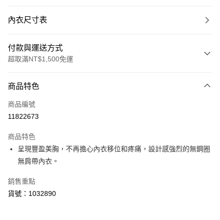
內衣尺寸表
付款與運送方式
超取滿NT$1,500免運
付款方式
商品特色
信用卡一次付款
商品編號
超商取貨付款
11822673
LINE Pay
商品特色
Apple Pay
呈現豐盈美胸，不再擔心內衣移位和疼痛，設計感強烈的無鋼圈
無肩帶內衣。
運送方式
銷售重點
全家取貨付款
貨號：1032890
每筆NT$80，滿NT$1,500(含以上)免運費
付款後全家取貨