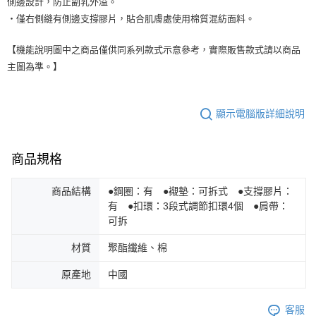
側邊設計，防止副乳外溢。
・僅右側縫有側邊支撐膠片，貼合肌膚處使用棉質混紡面料。
【機能說明圖中之商品僅供同系列款式示意參考，實際販售款式請以商品
主圖為準。】
顯示電腦版詳細說明
商品規格
商品結構
●鋼圈：有 ●襯墊：可拆式 ●支撐膠片：
有 ●扣環：3段式調節扣環4個 ●肩帶：
可拆
材質
聚酯纖維、棉
原產地
中國
客服