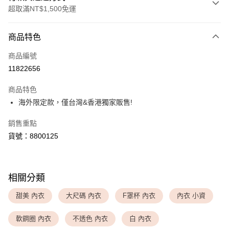
超取滿NT$1,500免運
付款方式
商品特色
信用卡一次付款
商品編號
超商取貨付款
11822656
LINE Pay
商品特色
Apple Pay
海外限定款，僅台灣&香港獨家販售!
銷售重點
運送方式
貨號：8800125
全家取貨付款
每筆NT$80，滿NT$1,500(含以上)免運費
付款後全家取貨
相關分類
每筆NT$80，滿NT$1,500(含以上)免運費
甜美 內衣
大尺碼 內衣
F罩杯 內衣
內衣 小資
<無合作配送請勿選取>萊爾富取貨付款
軟鋼圈 內衣
不透色 內衣
白 內衣
每筆NT$9,999