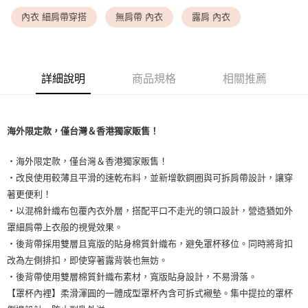
<無合作配送請勿選取>付款後萊爾富取貨
內衣 細肩帶穿搭
無肩帶 內衣
露肩 內衣
每筆NT$9,999
7-11取貨付款
每筆NT$80，滿NT$1,500(含以上)免運費
詳細說明
商品規格
相關推薦
付款後7-11取貨
每筆NT$80，滿NT$1,500(含以上)免運費
海外限定款，僅台灣＆香港獨家販售！
黑貓宅配
・海外限定款，僅台灣＆香港獨家販售！
每筆NT$100，滿NT$1,500(含以上)免運費
・改良使用較薄且平滑的速乾布料，並新增軟鋼圈與可拆肩帶設計，讓穿
離島宅配
著更便利！
每筆NT$200，滿NT$1,500(含以上)免運費
・以混棉針織布包覆內衣外層，搭配平口不走光的領口設計，營造猶如外
罩細肩帶上衣般的視覺效果。
・後背帶採用雙層且寬版的貼身棉質針織布，避免罩杯移位。同時將背扣
改為左側排扣，即使穿著露背裝也無妨。
・後背帶使用雙層棉質針織布素材，寬版貼身設計，不易滑落。
【罩杯內裡】柔滑渾圓的一體成型罩杯內含可拆式襯墊。集中提拉的罩杯