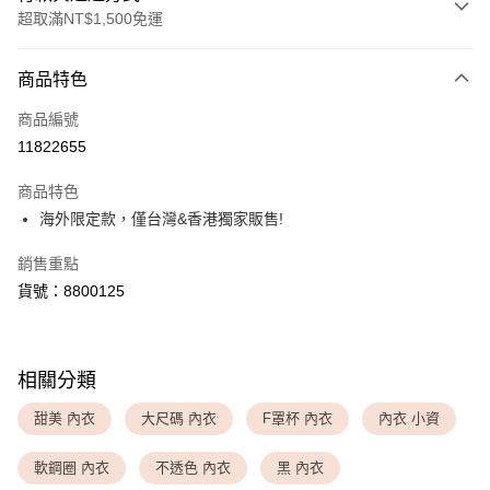
超取滿NT$1,500免運
付款方式
商品特色
信用卡一次付款
商品編號
超商取貨付款
11822655
LINE Pay
商品特色
Apple Pay
海外限定款，僅台灣&香港獨家販售!
銷售重點
運送方式
貨號：8800125
全家取貨付款
每筆NT$80，滿NT$1,500(含以上)免運費
付款後全家取貨
相關分類
每筆NT$80，滿NT$1,500(含以上)免運費
甜美 內衣
大尺碼 內衣
F罩杯 內衣
內衣 小資
<無合作配送請勿選取>萊爾富取貨付款
軟鋼圈 內衣
不透色 內衣
黑 內衣
每筆NT$9,999