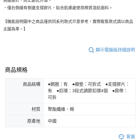
側邊設計，防止副乳外溢。
・僅右側縫有側邊支撐膠片，貼合肌膚處使用棉質混紡面料。
【機能說明圖中之商品僅供同系列款式示意參考，實際販售款式請以商品
主圖為準。】
顯示電腦版詳細說明
商品規格
商品結構
●鋼圈：有 ●襯墊：可拆式 ●支撐膠片：
有 ●扣環：3段式調節扣環4個 ●肩帶：
可拆
材質
聚酯纖維、棉
原產地
中國
客服