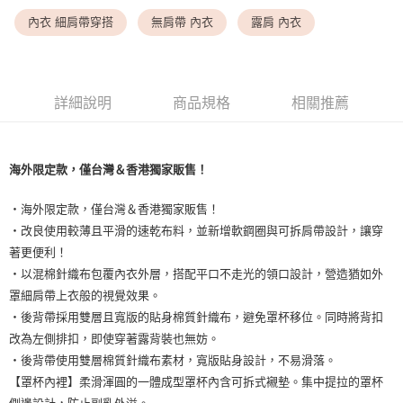
<無合作配送請勿選取>付款後萊爾富取貨
內衣 細肩帶穿搭
無肩帶 內衣
露肩 內衣
每筆NT$9,999
7-11取貨付款
每筆NT$80，滿NT$1,500(含以上)免運費
詳細說明
商品規格
相關推薦
付款後7-11取貨
每筆NT$80，滿NT$1,500(含以上)免運費
海外限定款，僅台灣＆香港獨家販售！
黑貓宅配
・海外限定款，僅台灣＆香港獨家販售！
每筆NT$100，滿NT$1,500(含以上)免運費
・改良使用較薄且平滑的速乾布料，並新增軟鋼圈與可拆肩帶設計，讓穿
離島宅配
著更便利！
每筆NT$200，滿NT$1,500(含以上)免運費
・以混棉針織布包覆內衣外層，搭配平口不走光的領口設計，營造猶如外
罩細肩帶上衣般的視覺效果。
・後背帶採用雙層且寬版的貼身棉質針織布，避免罩杯移位。同時將背扣
改為左側排扣，即使穿著露背裝也無妨。
・後背帶使用雙層棉質針織布素材，寬版貼身設計，不易滑落。
【罩杯內裡】柔滑渾圓的一體成型罩杯內含可拆式襯墊。集中提拉的罩杯