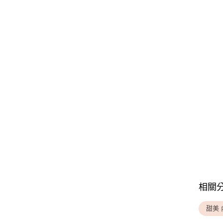
相關
甜美 