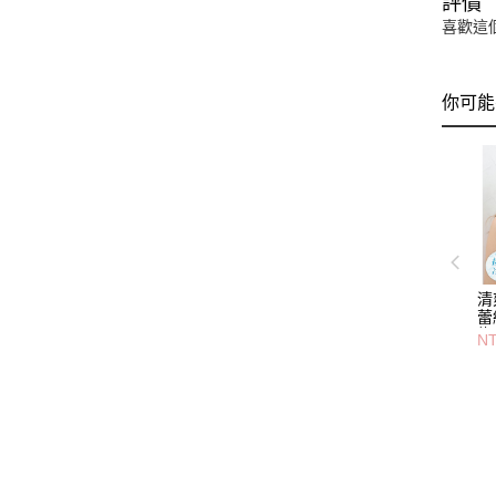
評價
喜歡這
你可能
清
蕾
綠
NT