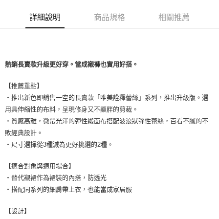
每筆NT$9,999
詳細說明
商品規格
相關推薦
7-11取貨付款
每筆NT$80，滿NT$1,500(含以上)免運費
付款後7-11取貨
熱銷長賣款升級更好穿。當成襯褲也實用好搭。
每筆NT$80，滿NT$1,500(含以上)免運費
【推薦重點】
黑貓宅配
・推出新色即銷售一空的長賣款「唯美詮釋蕾絲」系列，推出升級版。選
每筆NT$100，滿NT$1,500(含以上)免運費
用具伸縮性的布料，呈現修身又不顯胖的剪裁。
離島宅配
・質感高雅，微帶光澤的彈性緞面布搭配波浪狀彈性蕾絲，百看不膩的不
每筆NT$200，滿NT$1,500(含以上)免運費
敗經典設計。
・尺寸選擇從3種減為更好挑選的2種。
【適合對象與適用場合】
・替代襯裙作為裙裝的內搭，防透光
・搭配同系列的細肩帶上衣，也能當成家居服
【設計】