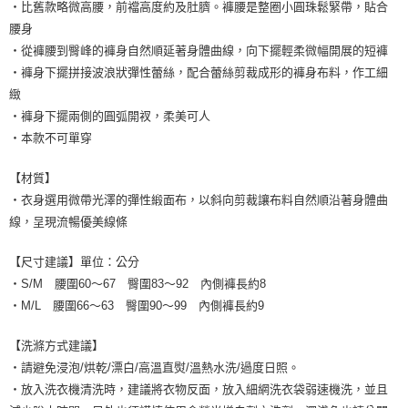
・比舊款略微高腰，前襠高度約及肚臍。褲腰是整圈小圓珠鬆緊帶，貼合
腰身
・從褲腰到臀峰的褲身自然順延著身體曲線，向下擺輕柔微幅開展的短褲
・褲身下擺拼接波浪狀彈性蕾絲，配合蕾絲剪裁成形的褲身布料，作工細
緻
・褲身下擺兩側的圓弧開衩，柔美可人
・本款不可單穿
【材質】
・衣身選用微帶光澤的彈性緞面布，以斜向剪裁讓布料自然順沿著身體曲
線，呈現流暢優美線條
【尺寸建議】單位：公分
・S/M 腰圍60～67 臀圍83～92 內側褲長約8
・M/L 腰圍66～63 臀圍90～99 內側褲長約9
【洗滌方式建議】
・請避免浸泡/烘乾/漂白/高溫直熨/溫熱水洗/過度日照。
・放入洗衣機清洗時，建議將衣物反面，放入細網洗衣袋弱速機洗，並且