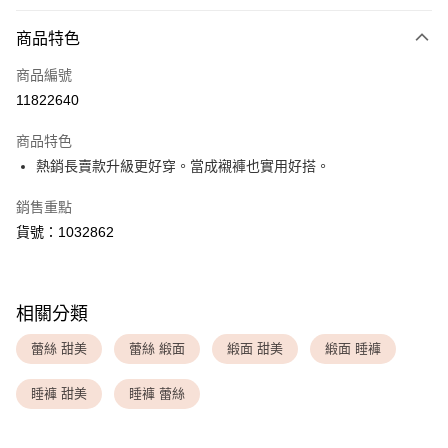
付款方式
商品特色
信用卡一次付款
商品編號
超商取貨付款
11822640
LINE Pay
商品特色
Apple Pay
熱銷長賣款升級更好穿。當成襯褲也實用好搭。
銷售重點
運送方式
貨號：1032862
全家取貨付款
每筆NT$80，滿NT$1,500(含以上)免運費
付款後全家取貨
相關分類
每筆NT$80，滿NT$1,500(含以上)免運費
蕾絲 甜美
蕾絲 緞面
緞面 甜美
緞面 睡褲
<無合作配送請勿選取>萊爾富取貨付款
睡褲 甜美
睡褲 蕾絲
每筆NT$9,999
<無合作配送請勿選取>付款後萊爾富取貨