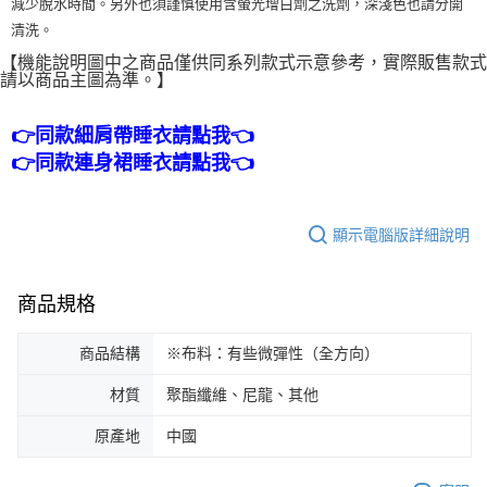
減少脫水時間。另外也須謹慎使用含螢光增白劑之洗劑，深淺色也請分開
清洗。
【機能說明圖中之商品僅供同系列款式示意參考，實際販售款式
請以商品主圖為準。】
👉同款細肩帶睡衣請點我👈
👉同款連身裙睡衣請點我👈
顯示電腦版詳細說明
商品規格
商品結構
※布料：有些微彈性（全方向）
材質
聚酯纖維、尼龍、其他
原產地
中國