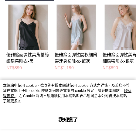
優雅緞面彈性美背蕾絲
優雅緞面彈性開衩細肩
優雅緞面彈性美
細肩帶睡衣-黑
帶連身裙睡衣-藍灰
細肩帶睡衣-銀灰
NT$890
NT$1,190
NT$890
本網站中使用 cookie，欲查詢有關本網站使用 cookie 方式之詳情，及若您不希
熱門標籤
望在電腦上使用 cookie 時應如何變更電腦的 cookie 設定，請參閱本網站「
隱私
權條款
」之 Cookie 聲明。您繼續使用本網站即表示您同意本公司得按本網站使
用條款之 Cookie 聲明使用 cookie。
了解更多 >
我知道了