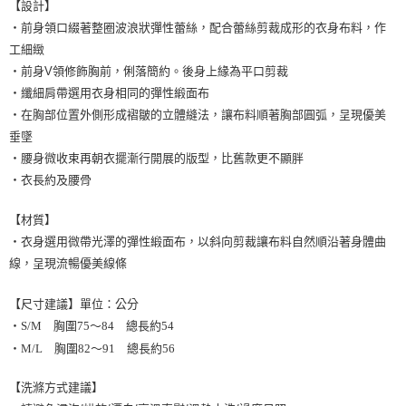
【設計】
・前身領口綴著整圈波浪狀彈性蕾絲，配合蕾絲剪裁成形的衣身布料，作
工細緻
・前身V領修飾胸前，俐落簡約。後身上緣為平口剪裁
・纖細肩帶選用衣身相同的彈性緞面布
・在胸部位置外側形成褶皺的立體縫法，讓布料順著胸部圓弧，呈現優美
垂墜
・腰身微收束再朝衣擺漸行開展的版型，比舊款更不顯胖
・衣長約及腰骨
【材質】
・衣身選用微帶光澤的彈性緞面布，以斜向剪裁讓布料自然順沿著身體曲
線，呈現流暢優美線條
【尺寸建議】單位：公分
・S/M 胸圍75～84 總長約54
・M/L 胸圍82～91 總長約56
【洗滌方式建議】