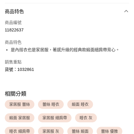
付款方式
商品特色
信用卡一次付款
商品編號
超商取貨付款
11822637
LINE Pay
商品特色
Apple Pay
是內搭衣也是家居服，著感升級的經典款緞面細肩帶背心。
銷售重點
運送方式
貨號：1032861
全家取貨付款
每筆NT$80，滿NT$1,500(含以上)免運費
付款後全家取貨
相關分類
每筆NT$80，滿NT$1,500(含以上)免運費
家居服 蕾絲
蕾絲 睡衣
緞面 睡衣
<無合作配送請勿選取>萊爾富取貨付款
緞面 家居服
家居服 細肩帶
睡衣 灰
每筆NT$9,999
<無合作配送請勿選取>付款後萊爾富取貨
睡衣 細肩帶
家居服 灰
蕾絲 緞面
蕾絲 優雅