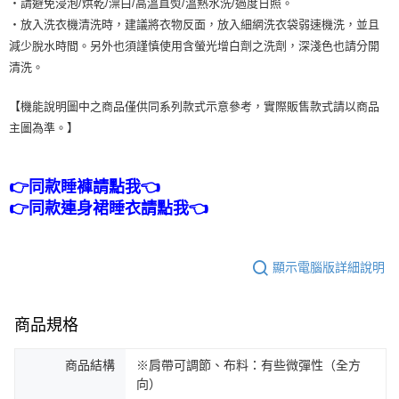
・請避免浸泡/烘乾/漂白/高溫直熨/溫熱水洗/過度日照。
・放入洗衣機清洗時，建議將衣物反面，放入細網洗衣袋弱速機洗，並且
減少脫水時間。另外也須謹慎使用含螢光增白劑之洗劑，深淺色也請分開
清洗。
【機能說明圖中之商品僅供同系列款式示意參考，實際販售款式請以商品
主圖為準。】
👉同款睡褲請點我👈
👉同款連身裙睡衣請點我👈
顯示電腦版詳細說明
商品規格
商品結構
※肩帶可調節、布料：有些微彈性（全方
向）