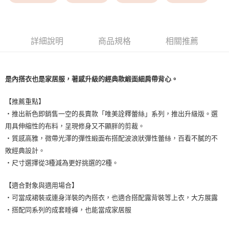
每筆NT$9,999
7-11取貨付款
每筆NT$80，滿NT$1,500(含以上)免運費
詳細說明
商品規格
相關推薦
付款後7-11取貨
每筆NT$80，滿NT$1,500(含以上)免運費
是內搭衣也是家居服，著感升級的經典款緞面細肩帶背心。
黑貓宅配
【推薦重點】
每筆NT$100，滿NT$1,500(含以上)免運費
・推出新色即銷售一空的長賣款「唯美詮釋蕾絲」系列，推出升級版。選
離島宅配
用具伸縮性的布料，呈現修身又不顯胖的剪裁。
每筆NT$200，滿NT$1,500(含以上)免運費
・質感高雅，微帶光澤的彈性緞面布搭配波浪狀彈性蕾絲，百看不膩的不
敗經典設計。
・尺寸選擇從3種減為更好挑選的2種。
【適合對象與適用場合】
・可當成裙裝或連身洋裝的內搭衣，也適合搭配露背裝等上衣，大方展露
・搭配同系列的成套睡褲，也能當成家居服