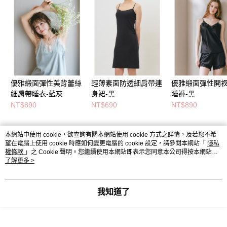
優雅緞面彈性美背蕾絲
輕薄素面防透細肩帶連
優雅緞面彈性開
細肩帶睡衣-藍灰
身裙-黑
睡褲-黑
NT$890
NT$690
NT$890
本網站中使用 cookie，欲查詢有關本網站使用 cookie 方式之詳情，及若您不希
熱門標籤
望在電腦上使用 cookie 時應如何變更電腦的 cookie 設定，請參閱本網站「
隱私
權條款
」之 Cookie 聲明。您繼續使用本網站即表示您同意本公司得按本網站使
用條款之 Cookie 聲明使用 cookie。
了解更多 >
我知道了