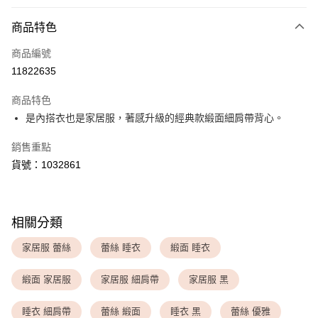
付款方式
商品特色
信用卡一次付款
商品編號
超商取貨付款
11822635
LINE Pay
商品特色
Apple Pay
是內搭衣也是家居服，著感升級的經典款緞面細肩帶背心。
銷售重點
運送方式
貨號：1032861
全家取貨付款
每筆NT$80，滿NT$1,500(含以上)免運費
付款後全家取貨
相關分類
每筆NT$80，滿NT$1,500(含以上)免運費
家居服 蕾絲
蕾絲 睡衣
緞面 睡衣
<無合作配送請勿選取>萊爾富取貨付款
緞面 家居服
家居服 細肩帶
家居服 黑
每筆NT$9,999
<無合作配送請勿選取>付款後萊爾富取貨
睡衣 細肩帶
蕾絲 緞面
睡衣 黑
蕾絲 優雅