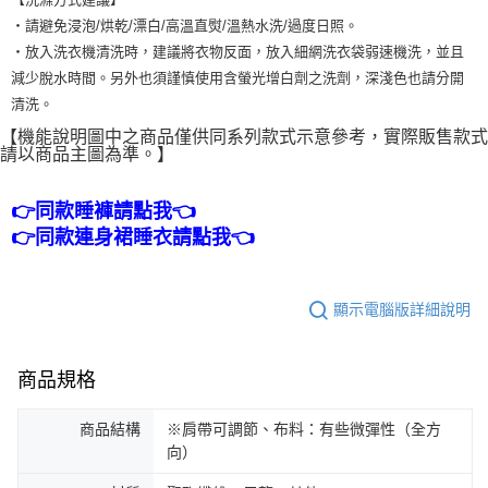
・請避免浸泡/烘乾/漂白/高溫直熨/溫熱水洗/過度日照。
・放入洗衣機清洗時，建議將衣物反面，放入細網洗衣袋弱速機洗，並且
減少脫水時間。另外也須謹慎使用含螢光增白劑之洗劑，深淺色也請分開
清洗。
【機能說明圖中之商品僅供同系列款式示意參考，實際販售款式
請以商品主圖為準。】
👉同款睡褲請點我👈
👉同款連身裙睡衣請點我👈
顯示電腦版詳細說明
商品規格
商品結構
※肩帶可調節、布料：有些微彈性（全方
向）