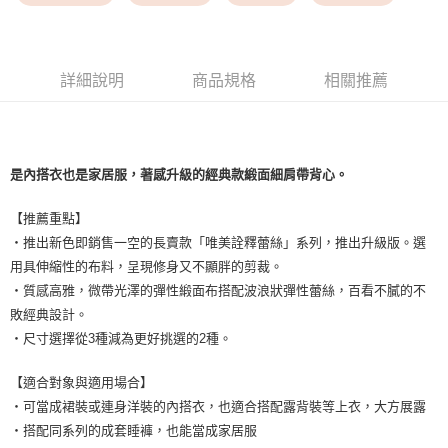
每筆NT$9,999
7-11取貨付款
每筆NT$80，滿NT$1,500(含以上)免運費
詳細說明
商品規格
相關推薦
付款後7-11取貨
每筆NT$80，滿NT$1,500(含以上)免運費
是內搭衣也是家居服，著感升級的經典款緞面細肩帶背心。
黑貓宅配
每筆NT$100，滿NT$1,500(含以上)免運費
【推薦重點】
・推出新色即銷售一空的長賣款「唯美詮釋蕾絲」系列，推出升級版。選
離島宅配
用具伸縮性的布料，呈現修身又不顯胖的剪裁。
每筆NT$200，滿NT$1,500(含以上)免運費
・質感高雅，微帶光澤的彈性緞面布搭配波浪狀彈性蕾絲，百看不膩的不
敗經典設計。
・尺寸選擇從3種減為更好挑選的2種。
【適合對象與適用場合】
・可當成裙裝或連身洋裝的內搭衣，也適合搭配露背裝等上衣，大方展露
・搭配同系列的成套睡褲，也能當成家居服