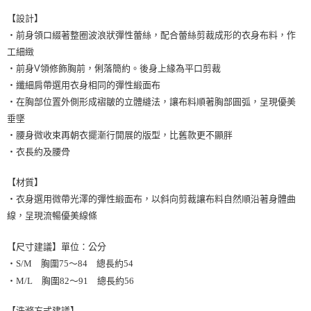
【設計】
・前身領口綴著整圈波浪狀彈性蕾絲，配合蕾絲剪裁成形的衣身布料，作
工細緻
・前身V領修飾胸前，俐落簡約。後身上緣為平口剪裁
・纖細肩帶選用衣身相同的彈性緞面布
・在胸部位置外側形成褶皺的立體縫法，讓布料順著胸部圓弧，呈現優美
垂墜
・腰身微收束再朝衣擺漸行開展的版型，比舊款更不顯胖
・衣長約及腰骨
【材質】
・衣身選用微帶光澤的彈性緞面布，以斜向剪裁讓布料自然順沿著身體曲
線，呈現流暢優美線條
【尺寸建議】單位：公分
・S/M 胸圍75～84 總長約54
・M/L 胸圍82～91 總長約56
【洗滌方式建議】