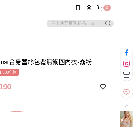
0
Just合身蕾絲包覆無鋼圈內衣-霧粉
1,500免運
190
粉