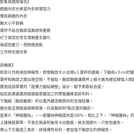
合對象與適用場合】
無鋼圈內衣也希望內衣有塑型力
不慣有鋼圈的內衣
右胸大小不對稱
意罩杯不貼合胸部或胸部有壓痕
部尺寸易因女性生理期產生變化
常易感受壓力，想稍微放鬆
端工作時也適合穿
型與機能】
和背片均有絕佳伸縮性，即使胸部大小出現±１罩杯的脹縮，下胸有±５cm的
到罩杯和胸部之間出現空隙、不服貼，胸部飽脹讓罩杯上緣卡進肉裡這類惱人問
杯運用底部厚實的「超彈力服貼襯墊」設計，賦予柔軟貼合感。
身貼近肌膚處選用經過玻尿酸加工的聚酯纖維混紡布料。
合下胸線（胸部輪廓）的位置內藏泡棉質料的支撐結構。
圈也能呈現側身線條俐落，托高胸前BP點位置的胸形。
是單片「伸縮蕾絲」。一般蕾絲伸縮度約是160%，相比之下，「伸縮蕾絲」的
片上緣無鬆緊帶，不易在側身和後背卡出壓痕。無支撐膠片，只有包邊布。
身脊心下方裁成三角形，拼接彈性布料，更加強下胸部位的伸縮性。