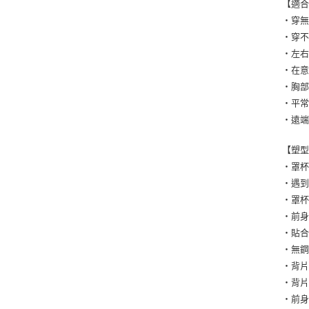
【適
・穿
・穿
・左
・在
・胸
・平
・遠
【塑
・罩杯
・遇
・罩
・前
・貼
・無鋼
・背片
・背
・前