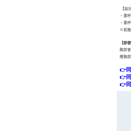
【設
・罩
・罩
※若
【即使
胸部
應胸部
👉
👉
👉