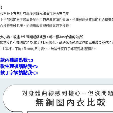
計】
杯和罩杯下方布片有絲滑閃耀光澤彈性緞面布包覆
杯上半部和前身下緣層疊配色用的波浪狀彈性蕾絲，光澤與輕透質感的組合優美
擔心標籤觸碰肌膚，沿縫線裁剪即可輕鬆取下標籤。
大小奶、或遇上生理期或縮或脹，都一樣Just合身的內衣】
會隨著女性生理週期和身體狀況時刻變化。獻給為胸部和罩杯間露出縫隙空杯和
±１罩杯、下胸±５cm的尺寸變化，無論什麼日子都感覺舒適服貼。
同款內褲請點我👈
同款生理褲請點我👈
同款丁字褲請點我👈