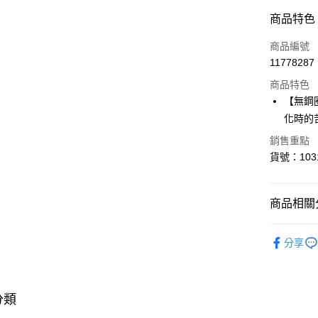
付款方式
商品特色
信用卡一
商品編號
11778287
超商取貨
商品特色
LINE Pay
【無鋼
化時的
Apple Pay
銷售重點
貨號：103
運送方式
全家取貨
商品相關分
每筆NT$8
✦ PEAC
付款後全
分享
系列
每筆NT$8
▎ BRA 
<無合作配
▎ SIZE 
分類
每筆NT$9,
▎ SIZE 