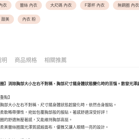
內衣
蕾絲 內衣
大尺碼 內衣
F罩杯 內衣
無鋼圈 內
<無合作配
▎ SIZE 
每筆NT$9,
 甜美
內衣 粉
▎ SIZE 
7-11取貨
每筆NT$8
付款後7-1
每筆NT$8
說明
商品規格
相關推薦
黑貓宅配
每筆NT$1
鋼圈】消除胸部大小左右不對稱、胸部尺寸隨身體狀態變化時的苦惱。散發光澤
離島宅配
每筆NT$2
薦重點】
使胸部大小左右不對稱、尺寸隨身體狀態起變化時，依然合身服貼。
墊柔軟略帶彈性，宛如包覆胸部般的服貼。著感舒適深受好評！
鋼圈的舒適無壓著感，又能維持胸部高挺。
幻柔美蕾絲圈圍光澤質感緞面布，優雅又讓人眼睛一亮的設計。