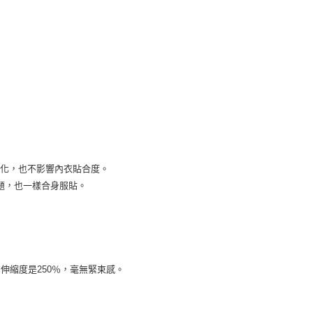
變化，也不影響內衣貼合度。
題，也一樣合身服貼。
伸縮度是250％，毫無緊束感。