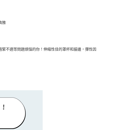
典雅
過緊不適等問題煩惱的你！伸縮性佳的罩杯和脇邊，彈性因