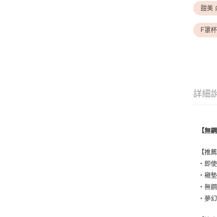
甜美 
F罩杯
詳細
【無
【推
・即
・襯
・無
・夢