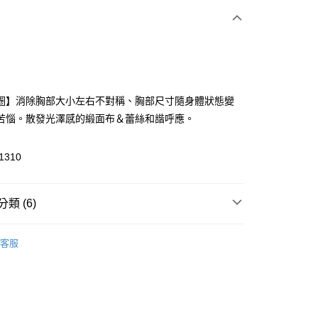
次付款
付款
圈】消除胸部大小左右不對稱、胸部尺寸隨身體狀態變
苦惱。散發光澤感的緞面布＆蕾絲和諧呼應。
1310
付款
類 (6)
0，滿NT$1,500(含以上)免運費
H JOHN經典系列
◇ 超彈力Just系列
◆ 超彈力 合身
家取貨
客服
0，滿NT$1,500(含以上)免運費
▸ 內衣機能
◆ 無鋼圈
送請勿選取>萊爾富取貨付款
▸ 罩杯尺寸
◆ B-C罩杯
999
▸ 罩杯尺寸
◆ D-E罩杯