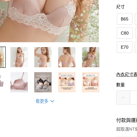
尺寸
B65
C80
E70
內衣尺寸
數量
看更多
付款與運
超取滿NT$