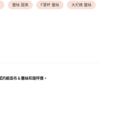
衣
蕾絲 甜美
F罩杯 蕾絲
大尺碼 蕾絲
送請勿選取>付款後萊爾富取貨
▸ 罩杯尺寸
◆ F罩杯
999
▸ 罩杯尺寸
◆ 下胸圍 80
付款
0，滿NT$1,500(含以上)免運費
1取貨
0，滿NT$1,500(含以上)免運費
00，滿NT$1,500(含以上)免運費
感的緞面布＆蕾絲和諧呼應。
00，滿NT$1,500(含以上)免運費