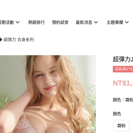
當期活動
熱銷排行
預約試穿
最新消息
主題專欄
◆ 超彈力 合身系列
超彈力
超取滿NT$
NT$1,
顏色：霧
顏色
霧粉