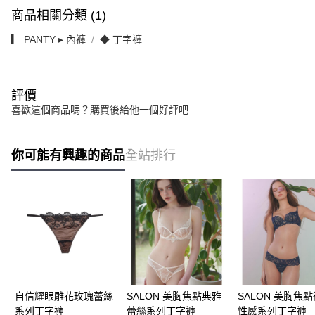
商品相關分類 (1)
▎ PANTY ▸ 內褲
◆ 丁字褲
評價
喜歡這個商品嗎？購買後給他一個好評吧
你可能有興趣的商品
全站排行
自信耀眼雕花玫瑰蕾絲
SALON 美胸焦點典雅
SALON 美胸焦
系列丁字褲
蕾絲系列丁字褲
性感系列丁字褲