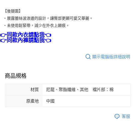
【後腿圍】
・展露蕾絲波浪邊的設計，讓臀部更顯可愛又華麗。
・未使用鬆緊帶，減少在外衣上顯痕。
👉同款內衣請點我👈
👉同款內褲請點我👈
顯示電腦版詳細說明
商品規格
材質
尼龍、聚酯纖維、其他 襠片部：棉
原產地
中國
客服