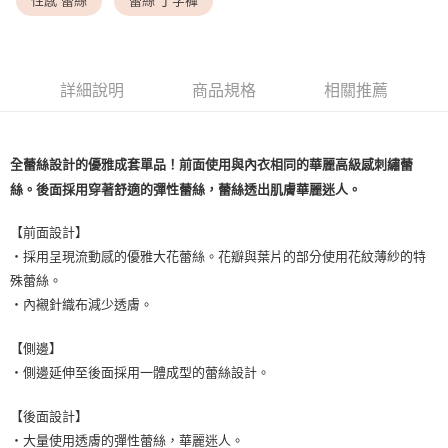
性感 蕾絲
蕾絲 丁字褲
7-11取貨付款
每筆NT$80，滿NT$1,500(含以上)免運費
付款後7-11取貨
詳細說明
商品規格
相關推薦
每筆NT$80，滿NT$1,500(含以上)免運費
黑貓宅配
全蕾絲設計的優雅成套單品！前面使用與內衣相同的華麗高級感刺繡蕾
每筆NT$100，滿NT$1,500(含以上)免運費
絲。後面採用穿著舒適的彈性蕾絲，蕾絲透出肌膚華麗迷人。
離島宅配
每筆NT$200，滿NT$1,500(含以上)免運費
【前面設計】
・採用呈現流動感的優雅大花蕾絲。花瓣與葉片的部分使用花紋薄紗的特
殊蕾絲。
・內襯針織布減少透膚。
【側邊】
・側邊延伸至後面採用一體成型的蕾絲設計。
【後面設計】
・大量使用透膚的彈性蕾絲，華麗迷人。