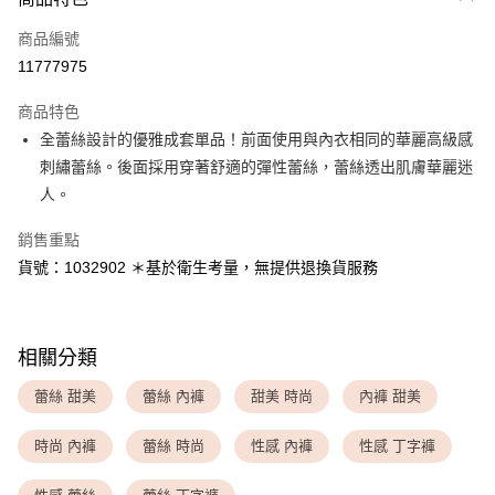
信用卡一次付款
商品編號
超商取貨付款
11777975
LINE Pay
商品特色
Apple Pay
全蕾絲設計的優雅成套單品！前面使用與內衣相同的華麗高級感
刺繡蕾絲。後面採用穿著舒適的彈性蕾絲，蕾絲透出肌膚華麗迷
運送方式
人。
全家取貨付款
銷售重點
每筆NT$80，滿NT$1,500(含以上)免運費
貨號：1032902 ＊基於衛生考量，無提供退換貨服務
付款後全家取貨
每筆NT$80，滿NT$1,500(含以上)免運費
相關分類
<無合作配送請勿選取>萊爾富取貨付款
每筆NT$9,999
蕾絲 甜美
蕾絲 內褲
甜美 時尚
內褲 甜美
<無合作配送請勿選取>付款後萊爾富取貨
時尚 內褲
蕾絲 時尚
性感 內褲
性感 丁字褲
每筆NT$9,999