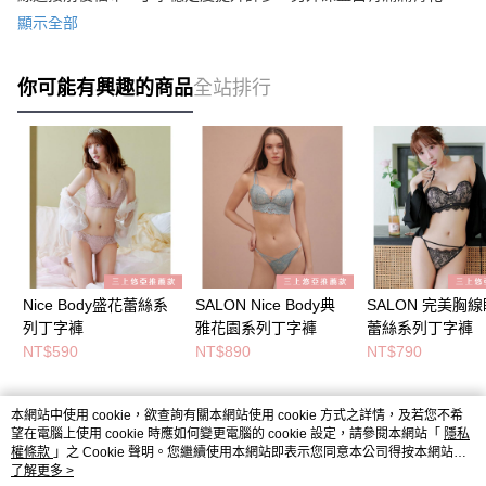
優雅古典感。
顯示全部
你可能有興趣的商品
全站排行
Nice Body盛花蕾絲系
SALON Nice Body典
SALON 完美胸
列丁字褲
雅花園系列丁字褲
蕾絲系列丁字褲
NT$590
NT$890
NT$790
本網站中使用 cookie，欲查詢有關本網站使用 cookie 方式之詳情，及若您不希
熱門標籤
望在電腦上使用 cookie 時應如何變更電腦的 cookie 設定，請參閱本網站「
隱私
權條款
」之 Cookie 聲明。您繼續使用本網站即表示您同意本公司得按本網站使
用條款之 Cookie 聲明使用 cookie。
了解更多 >