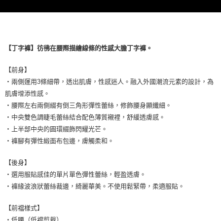
【丁字褲】彷彿在腰際描繪線條的性感大膽丁字褲。
【前身】
・兩側運用3條細帶，透出肌膚，性感迷人。融入外國潮流元素的設計，為
肌膚增添性感。
・腰際左右兩側綴有倒三角形彈性蕾絲，修飾腰身顯纖細。
・中央雙色調睫毛蕾絲結合配色薄質襯裡，舒緩透膚感。
・上半部中央的圓環綴飾閃耀光芒。
・褲腳有彈性緞面布包邊，膚觸柔和。
【後身】
・選用服貼感佳的單片單色彈性蕾絲，輕盈透膚。
・褲緣波浪狀蕾絲裁邊，綺麗華美。不使用鬆緊帶，柔適服貼。
【前襠樣式】
・低腰（低襠剪裁）