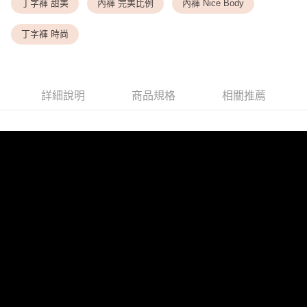
<無合作配送請勿選取>付款後萊爾富取貨
丁字褲 甜美
內褲 完美比例
內褲 Nice Body
每筆NT$9,999
丁字褲 時尚
7-11取貨付款
每筆NT$80，滿NT$1,500(含以上)免運費
付款後7-11取貨
詳細說明
商品規格
相關推薦
每筆NT$80，滿NT$1,500(含以上)免運費
黑貓宅配
每筆NT$100，滿NT$1,500(含以上)免運費
離島宅配
每筆NT$200，滿NT$1,500(含以上)免運費