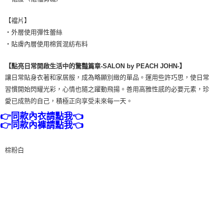
【襠片】
・外層使用彈性蕾絲
・貼膚內層使用棉質混紡布料
【點亮日常開啟生活中的驚豔篇章-SALON by PEACH JOHN-】
讓日常貼身衣著和家居服，成為略顯別緻的單品。運用些許巧思，使日常
習慣開始閃耀光彩，心情也隨之躍動飛揚。善用高雅性感的必要元素，珍
愛已成熟的自己，積極正向享受未來每一天。
👉同款內衣請點我👈
👉同款內褲請點我👈
棕粉白