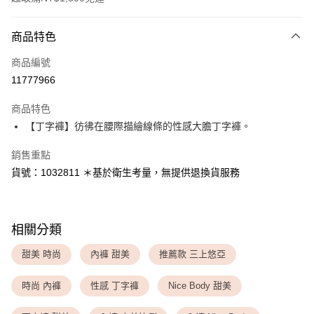
付款方式
商品特色
信用卡一次付款
商品編號
超商取貨付款
11777966
LINE Pay
商品特色
Apple Pay
【丁字褲】彷彿在腰際描繪線條的性感大膽丁字褲。
銷售重點
運送方式
貨號：1032811 ＊基於衛生考量，無提供退換貨服務
全家取貨付款
每筆NT$80，滿NT$1,500(含以上)免運費
付款後全家取貨
相關分類
每筆NT$80，滿NT$1,500(含以上)免運費
甜美 時尚
內褲 甜美
推薦款 三上悠亞
<無合作配送請勿選取>萊爾富取貨付款
時尚 內褲
性感 丁字褲
Nice Body 甜美
每筆NT$9,999