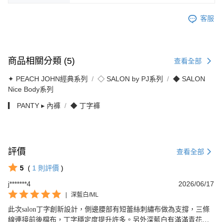
客服
商品相關分類 (5)
查看全部
✦ PEACH JOHN經典系列
◇ SALON by PJ系列
◆ SALON
Nice Body系列
▎ PANTY ▸ 內褲
◆ 丁字褲
評價
查看全部
5
(
1
則評價
)
j*******4
2026/06/17
|
深藍白/ML
此次salon丁字創新設計，側邊腰部有短蕾絲刺繡布做為支撐，三條
線連接前後檔布，丁字穩定度提升許多。另外深藍白有滿滿青花瓷