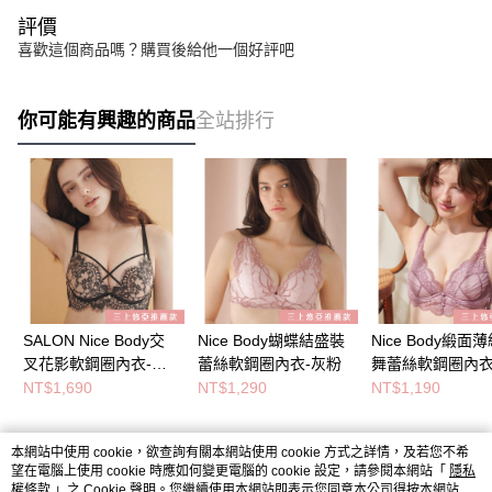
評價
喜歡這個商品嗎？購買後給他一個好評吧
你可能有興趣的商品
全站排行
SALON Nice Body交
Nice Body蝴蝶結盛裝
Nice Body緞面
叉花影軟鋼圈內衣-黑
蕾絲軟鋼圈內衣-灰粉
舞蕾絲軟鋼圈內衣
膚
古粉
NT$1,690
NT$1,290
NT$1,190
本網站中使用 cookie，欲查詢有關本網站使用 cookie 方式之詳情，及若您不希
熱門標籤
望在電腦上使用 cookie 時應如何變更電腦的 cookie 設定，請參閱本網站「
隱私
權條款
」之 Cookie 聲明。您繼續使用本網站即表示您同意本公司得按本網站使