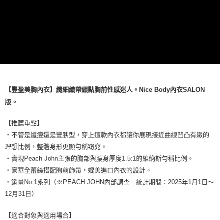
【豐盈美胸內衣】纖細織帶綴點胸前性感迷人。Nice Body內衣SALON
版。
【推薦重點】
・不管是纖瘦還是豐腴型，穿上這款內衣都讓你展現接近曲線凹凸有緻的
理想比例，整體身形更顯勻稱窈窕。
・實現Peach John主張的胸部與腰身厚度1.5:1的維納斯勻稱比例。
・豪華全蕾絲搭配胸前飾帶，媲美進口內衣的設計。
・銷量No.1系列（※PEACH JOHN內部調查 統計期間：2025年1月1日～
12月31日）
【適合對象與適用場合】