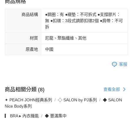
商品規格
商品結構
●鋼圈：有 ●襯墊：不可拆式 ●支撐膠片：
無 ●扣環：3段式調節扣環2個 ●肩帶：不可
拆
材質
尼龍、聚酯纖維、其他
原產地
中國
客服
商品相關分類 (8)
查看全部
✦ PEACH JOHN經典系列
◇ SALON by PJ系列
◆ SALON
Nice Body系列
▎ BRA ▸ 內衣機能
◆ 豐滿集中