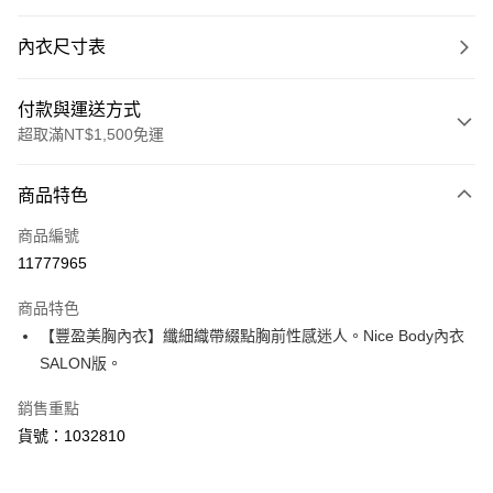
內衣尺寸表
付款與運送方式
超取滿NT$1,500免運
付款方式
商品特色
信用卡一次付款
商品編號
超商取貨付款
11777965
LINE Pay
商品特色
Apple Pay
【豐盈美胸內衣】纖細織帶綴點胸前性感迷人。Nice Body內衣
SALON版。
運送方式
銷售重點
全家取貨付款
貨號：1032810
每筆NT$80，滿NT$1,500(含以上)免運費
付款後全家取貨