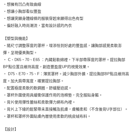
・想擁有凹凸有致曲線
・想讓小胸部看似豐盈
・想讓突顯身體線條的服裝穿起來顯得出色有型
・偏好融入時尚潮流，富有設計感的內衣
【塑型與機能】
・隨尺寸調整厚度的罩杯，增添恰到好處的豐盈感，讓胸部感覺柔軟澎
彈，呈現優美胸型。
・ C、D65・70、E65 ：內藏鬆軟綿裡，下半部帶厚度的罩杯。提拉胸部
BP點位置且維持高度，創造豐盈度UP的視覺效果。
・ D75、E70・75、F：薄質罩杯。減少胸部外擴，提拉胸部BP點且維持高
度。加大肩帶寬度，確實提拉胸部。
・配置極度柔軟的軟鋼圈，舒緩壓迫感。
・罩杯外圍使用具緩衝保護作用的泡棉墊，完全服貼身軀。
・背片使用彈性蕾絲和柔軟彈力網布內裡。
・背片上下緣的鬆緊帶未直接觸及肌膚，膚觸柔和（不含後背U字部位）。
・罩杯和罩杯外圍貼膚內層使用柔軟的桃皮絨布料。
【設計】