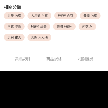
每筆NT$80，滿NT$1,500(含以上)免運費
相關分類
<無合作配送請勿選取>萊爾富取貨付款
甜美 內衣
大尺碼 內衣
F罩杯 內衣
美胸 內衣
每筆NT$9,999
內衣 時尚
F罩杯 甜美
美胸 F罩杯
內衣 粉
<無合作配送請勿選取>付款後萊爾富取貨
每筆NT$9,999
美胸 甜美
美胸 大尺碼
7-11取貨付款
每筆NT$80，滿NT$1,500(含以上)免運費
詳細說明
商品規格
相關推薦
付款後7-11取貨
每筆NT$80，滿NT$1,500(含以上)免運費
黑貓宅配
每筆NT$100，滿NT$1,500(含以上)免運費
離島宅配
每筆NT$200，滿NT$1,500(含以上)免運費