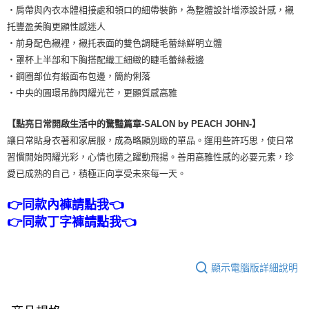
・肩帶與內衣本體相接處和領口的細帶裝飾，為整體設計增添設計感，襯
托豐盈美胸更顯性感迷人
・前身配色襯裡，襯托表面的雙色調睫毛蕾絲鮮明立體
・罩杯上半部和下胸搭配織工細緻的睫毛蕾絲裁邊
・鋼圈部位有緞面布包邊，簡約俐落
・中央的圓環吊飾閃耀光芒，更顯質感高雅
【點亮日常開啟生活中的驚豔篇章-SALON by PEACH JOHN-】
讓日常貼身衣著和家居服，成為略顯別緻的單品。運用些許巧思，使日常
習慣開始閃耀光彩，心情也隨之躍動飛揚。善用高雅性感的必要元素，珍
愛已成熟的自己，積極正向享受未來每一天。
👉同款內褲請點我👈
👉同款丁字褲請點我👈
顯示電腦版詳細說明