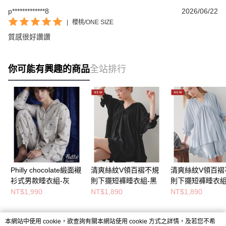
p*************8
2026/06/22
|
櫻桃/ONE SIZE
質感很好讚讚
你可能有興趣的商品
全站排行
Philly chocolate緞面襯
清爽絲紋V領百褶不規
清爽絲紋V領百褶
衫式男款睡衣組-灰
則下擺短褲睡衣組-黑
則下擺短褲睡衣組
灰
NT$1,990
NT$1,890
NT$1,890
本網站中使用 cookie，欲查詢有關本網站使用 cookie 方式之詳情，及若您不希