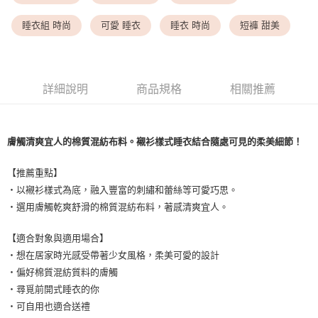
<無合作配送請勿選取>付款後萊爾富取貨
每筆NT$9,999
睡衣組 時尚
可愛 睡衣
睡衣 時尚
短褲 甜美
7-11取貨付款
每筆NT$80，滿NT$1,500(含以上)免運費
詳細說明
商品規格
相關推薦
付款後7-11取貨
每筆NT$80，滿NT$1,500(含以上)免運費
黑貓宅配
膚觸清爽宜人的棉質混紡布料。襯衫樣式睡衣結合隨處可見的柔美細節！
每筆NT$100，滿NT$1,500(含以上)免運費
【推薦重點】
離島宅配
・以襯衫樣式為底，融入豐富的刺繡和蕾絲等可愛巧思。
每筆NT$200，滿NT$1,500(含以上)免運費
・選用膚觸乾爽舒滑的棉質混紡布料，著感清爽宜人。
【適合對象與適用場合】
・想在居家時光感受帶著少女風格，柔美可愛的設計
・偏好棉質混紡質料的膚觸
・尋覓前開式睡衣的你
・可自用也適合送禮