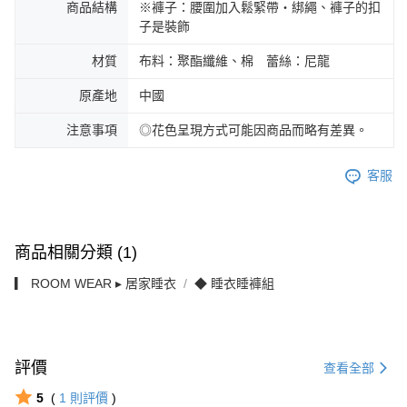
商品結構
※褲子：腰圍加入鬆緊帶・綁繩、褲子的扣
子是裝飾
材質
布料：聚酯纖維、棉 蕾絲：尼龍
原產地
中國
注意事項
◎花色呈現方式可能因商品而略有差異。
客服
商品相關分類 (1)
▎ ROOM WEAR ▸ 居家睡衣
◆ 睡衣睡褲組
評價
查看全部
5
(
1
則評價
)