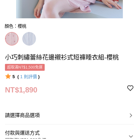
顏色：櫻桃
小巧刺繡蕾絲花邊襯衫式短褲睡衣組-櫻桃
超取滿NT$1,500免運
5
(
1
則評價
)
NT$1,890
請選擇商品選項
付款與運送方式