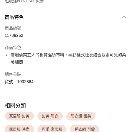
超取滿NT$1,500免運
付款方式
商品特色
信用卡一次付款
商品編號
超商取貨付款
11736252
LINE Pay
商品特色
Apple Pay
膚觸清爽宜人的棉質混紡布料。襯衫樣式睡衣結合隨處可見的柔
美細節！
運送方式
銷售重點
全家取貨付款
貨號：1032864
每筆NT$80，滿NT$1,500(含以上)免運費
付款後全家取貨
每筆NT$80，滿NT$1,500(含以上)免運費
相關分類
<無合作配送請勿選取>萊爾富取貨付款
家居服 甜美
甜美 睡衣
睡衣組 甜美
每筆NT$9,999
家居服 時尚
可愛 家居服
睡衣組 可愛