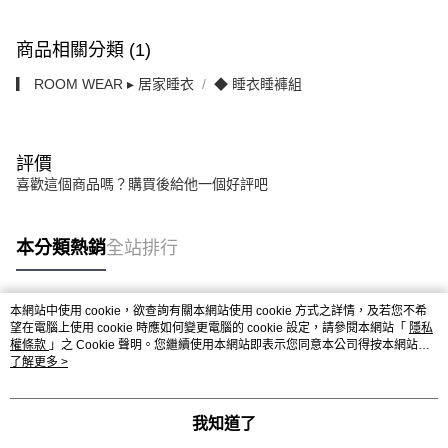
商品相關分類 (1)
▎ ROOM WEAR ▸ 居家睡衣
◆ 睡衣睡褲組
評價
喜歡這個商品嗎？購買後給他一個好評吧
本分類熱銷
全站排行
本網站中使用 cookie，欲查詢有關本網站使用 cookie 方式之詳情，及若您不希
熱門標籤
望在電腦上使用 cookie 時應如何變更電腦的 cookie 設定，請參閱本網站「
隱私
權條款
」之 Cookie 聲明。您繼續使用本網站即表示您同意本公司得按本網站使
用條款之 Cookie 聲明使用 cookie。
了解更多 >
我知道了