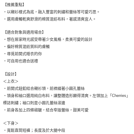
每筆NT$9,999
【推薦重點】
・以襯衫樣式為底，融入豐富的刺繡和蕾絲等可愛巧思。
7-11取貨付款
・選用膚觸乾爽舒滑的棉質混紡布料，著感清爽宜人。
每筆NT$80，滿NT$1,500(含以上)免運費
【適合對象與適用場合】
付款後7-11取貨
・想在居家時光感受帶著少女風格，柔美可愛的設計
每筆NT$80，滿NT$1,500(含以上)免運費
・偏好棉質混紡質料的膚觸
黑貓宅配
・尋覓前開式睡衣的你
・可自用也適合送禮
每筆NT$100，滿NT$1,500(含以上)免運費
離島宅配
【設計】
每筆NT$200，滿NT$1,500(含以上)免運費
＜上衣＞
・前開式鈕釦結合襯衫領，前襟綴著小圓孔蕾絲
・領身和袖口選用純白布料，讓整體造形顯得清爽。左領加上「Cherries」
標誌刺繡；袖口則是小圓孔蕾絲滾邊
・前身各加上四條褶皺，結合窄版蕾絲，甜美可愛
＜下身＞
・寬鬆直筒短褲；長度及於大腿中段