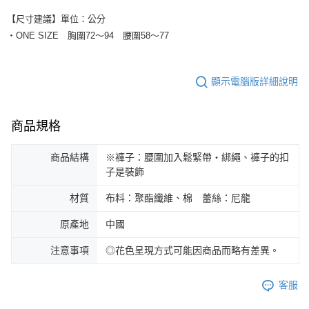
【尺寸建議】單位：公分
・ONE SIZE 胸圍72～94 腰圍58～77
顯示電腦版詳細說明
商品規格
商品結構
※褲子：腰圍加入鬆緊帶・綁繩、褲子的扣
子是裝飾
材質
布料：聚酯纖維、棉 蕾絲：尼龍
原產地
中國
注意事項
◎花色呈現方式可能因商品而略有差異。
客服