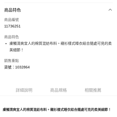
付款方式
商品特色
信用卡一次付款
商品編號
超商取貨付款
11736251
LINE Pay
商品特色
Apple Pay
膚觸清爽宜人的棉質混紡布料。襯衫樣式睡衣結合隨處可見的柔
美細節！
運送方式
銷售重點
全家取貨付款
貨號：1032864
每筆NT$80，滿NT$1,500(含以上)免運費
付款後全家取貨
每筆NT$80，滿NT$1,500(含以上)免運費
詳細說明
商品規格
相關推薦
<無合作配送請勿選取>萊爾富取貨付款
每筆NT$9,999
膚觸清爽宜人的棉質混紡布料。襯衫樣式睡衣結合隨處可見的柔美細節！
<無合作配送請勿選取>付款後萊爾富取貨