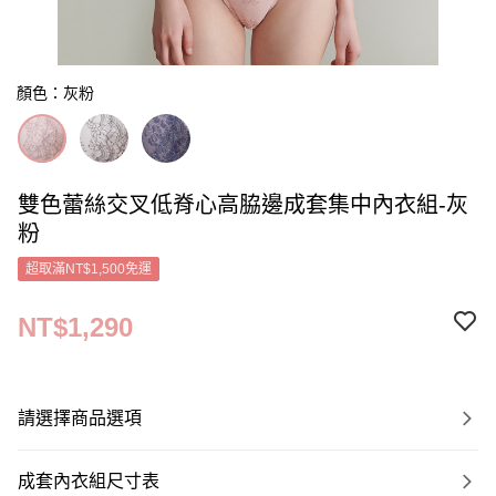
顏色：灰粉
雙色蕾絲交叉低脊心高脇邊成套集中內衣組-灰
粉
超取滿NT$1,500免運
NT$1,290
請選擇商品選項
成套內衣組尺寸表