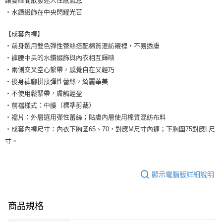
讓雙峰間散發迷人性感氣息
・水鑽綴飾在中央閃耀光芒
【成套內褲】
・前身選用雙色彈性蕾絲搭配棉質混紡襯裡，不易透膚
・褲腰中央的水鑽綴飾與內衣相互輝映
・兩側交叉空心繫帶，感覺自在又輕巧
・後身褲腳拼接彈性蕾絲，綺麗華美
・不使用鬆緊帶，膚觸輕盈
・前襠樣式：中腰（標準剪裁）
・襠片：外層選用彈性蕾絲；貼膚內層使用棉質混紡布料
・成套內褲尺寸：內衣下胸圍65、70，對應M尺寸內褲；下胸圍75對應L尺
寸。
顯示電腦版詳細說明
商品規格