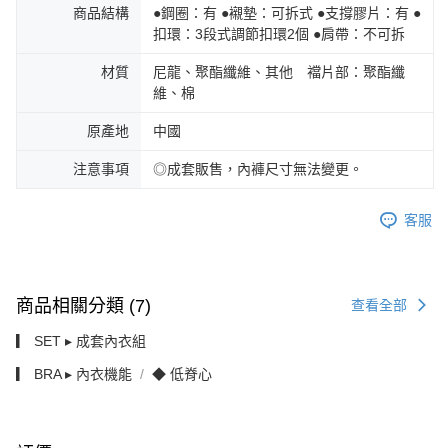
商品結構
●鋼圈：有 ●襯墊：可拆式 ●支撐膠片：有 ●
扣環：3段式調節扣環2個 ●肩帶：不可拆
材質
尼龍、聚酯纖維、其他 襠片部：聚酯纖
維、棉
原產地
中國
注意事項
◎成套販售，內褲尺寸無法變更。
客服
商品相關分類 (7)
查看全部
▎ SET ▸ 成套內衣組
▎ BRA ▸ 內衣機能
◆ 低脊心