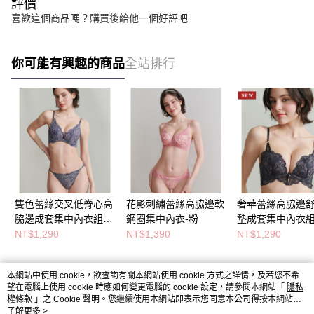
評價
喜歡這個商品嗎？購買後給他一個好評吧
你可能有興趣的商品
全站排行
雙色蕾絲交叉低脊心高
花影刺繡蕾絲高脇邊軟
奢華蕾絲高脇邊
脇邊成套集中內衣組-
鋼圈集中內衣-粉
墊成套集中內衣組
深藍
NT$1,290
NT$1,390
NT$1,290
本網站中使用 cookie，欲查詢有關本網站使用 cookie 方式之詳情，及若您不希
熱門標籤
望在電腦上使用 cookie 時應如何變更電腦的 cookie 設定，請參閱本網站「
隱私
權條款
」之 Cookie 聲明。您繼續使用本網站即表示您同意本公司得按本網站使
用條款之 Cookie 聲明使用 cookie。
了解更多 >