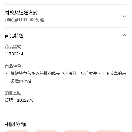
付款與運送方式
超取滿NT$1,500免運
付款方式
商品特色
信用卡一次付款
商品編號
超商取貨付款
11736244
LINE Pay
商品特色
Apple Pay
細緻雙色蕾絲＆熱銷的修長罩杯設計，典雅柔美，上下成套的高
脇邊內衣組。
運送方式
銷售重點
全家取貨付款
貨號：1032770
每筆NT$80，滿NT$1,500(含以上)免運費
付款後全家取貨
每筆NT$80，滿NT$1,500(含以上)免運費
相關分類