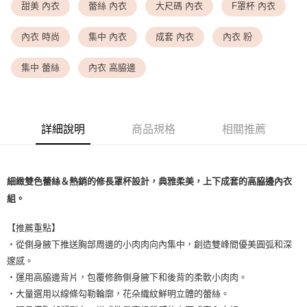
<無合作配送請勿選取>萊爾富取貨付款
甜美 內衣
蕾絲 內衣
大尺碼 內衣
F罩杯 內衣
每筆NT$9,999
內衣 時尚
集中 內衣
成套 內衣
內衣 粉
<無合作配送請勿選取>付款後萊爾富取貨
每筆NT$9,999
集中 蕾絲
內衣 高脇邊
7-11取貨付款
每筆NT$80，滿NT$1,500(含以上)免運費
詳細說明
商品規格
相關推薦
付款後7-11取貨
每筆NT$80，滿NT$1,500(含以上)免運費
黑貓宅配
細緻雙色蕾絲＆熱銷的修長罩杯設計，典雅柔美，上下成套的高脇邊內衣
每筆NT$100，滿NT$1,500(含以上)免運費
組。
離島宅配
【推薦重點】
每筆NT$200，滿NT$1,500(含以上)免運費
・從側身腋下推送胸部周邊的小肉肉向內集中，創造雙峰間優美圓弧和深
邃感。
・運用高脇邊背片，包覆修飾側身腋下和後背的柔軟小肉肉。
・大量選用以線條勾勒輪廓，花朵織紋鮮明立體的蕾絲。