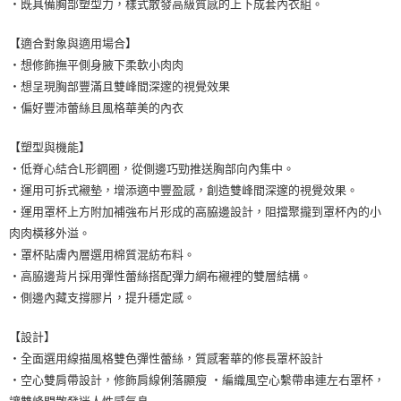
・既具備胸部塑型力，樣式散發高級質感的上下成套內衣組。
【適合對象與適用場合】
・想修飾撫平側身腋下柔軟小肉肉
・想呈現胸部豐滿且雙峰間深邃的視覺效果
・偏好豐沛蕾絲且風格華美的內衣
【塑型與機能】
・低脊心結合L形鋼圈，從側邊巧勁推送胸部向內集中。
・運用可拆式襯墊，增添適中豐盈感，創造雙峰間深邃的視覺效果。
・運用罩杯上方附加補強布片形成的高脇邊設計，阻擋聚攏到罩杯內的小
肉肉橫移外溢。
・罩杯貼膚內層選用棉質混紡布料。
・高脇邊背片採用彈性蕾絲搭配彈力網布襯裡的雙層結構。
・側邊內藏支撐膠片，提升穩定感。
【設計】
・全面選用線描風格雙色彈性蕾絲，質感奢華的修長罩杯設計
・空心雙肩帶設計，修飾肩線俐落顯瘦 ・編織風空心繫帶串連左右罩杯，