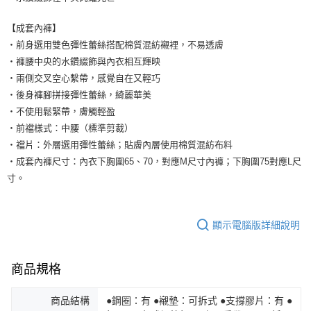
【成套內褲】
・前身選用雙色彈性蕾絲搭配棉質混紡襯裡，不易透膚
・褲腰中央的水鑽綴飾與內衣相互輝映
・兩側交叉空心繫帶，感覺自在又輕巧
・後身褲腳拼接彈性蕾絲，綺麗華美
・不使用鬆緊帶，膚觸輕盈
・前襠樣式：中腰（標準剪裁）
・襠片：外層選用彈性蕾絲；貼膚內層使用棉質混紡布料
・成套內褲尺寸：內衣下胸圍65、70，對應M尺寸內褲；下胸圍75對應L尺
寸。
顯示電腦版詳細說明
商品規格
商品結構
●鋼圈：有 ●襯墊：可拆式 ●支撐膠片：有 ●