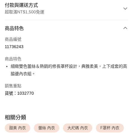
付款與運送方式
超取滿NT$1,500免運
付款方式
商品特色
信用卡一次付款
商品編號
超商取貨付款
11736243
LINE Pay
商品特色
Apple Pay
細緻雙色蕾絲＆熱銷的修長罩杯設計，典雅柔美，上下成套的高
脇邊內衣組。
運送方式
銷售重點
全家取貨付款
貨號：1032770
每筆NT$80，滿NT$1,500(含以上)免運費
付款後全家取貨
每筆NT$80，滿NT$1,500(含以上)免運費
相關分類
<無合作配送請勿選取>萊爾富取貨付款
甜美 內衣
蕾絲 內衣
大尺碼 內衣
F罩杯 內衣