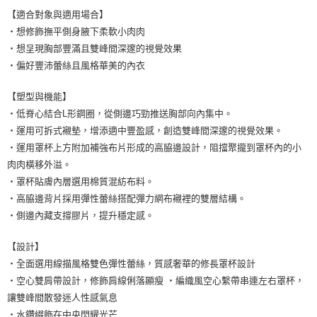
【適合對象與適用場合】
・想修飾撫平側身腋下柔軟小肉肉
・想呈現胸部豐滿且雙峰間深邃的視覺效果
・偏好豐沛蕾絲且風格華美的內衣
【塑型與機能】
・低脊心結合L形鋼圈，從側邊巧勁推送胸部向內集中。
・運用可拆式襯墊，增添適中豐盈感，創造雙峰間深邃的視覺效果。
・運用罩杯上方附加補強布片形成的高脇邊設計，阻擋聚攏到罩杯內的小
肉肉橫移外溢。
・罩杯貼膚內層選用棉質混紡布料。
・高脇邊背片採用彈性蕾絲搭配彈力網布襯裡的雙層結構。
・側邊內藏支撐膠片，提升穩定感。
【設計】
・全面選用線描風格雙色彈性蕾絲，質感奢華的修長罩杯設計
・空心雙肩帶設計，修飾肩線俐落顯瘦 ・編織風空心繫帶串連左右罩杯，
讓雙峰間散發迷人性感氣息
・水鑽綴飾在中央閃耀光芒