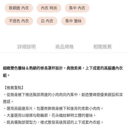
每筆NT$9,999
軟鋼圈 內衣
內衣 時尚
集中 內衣
<無合作配送請勿選取>付款後萊爾富取貨
每筆NT$9,999
不透色 內衣
白 內衣
集中 蕾絲
7-11取貨付款
每筆NT$80，滿NT$1,500(含以上)免運費
詳細說明
商品規格
相關推薦
付款後7-11取貨
每筆NT$80，滿NT$1,500(含以上)免運費
黑貓宅配
細緻雙色蕾絲＆熱銷的修長罩杯設計，典雅柔美，上下成套的高脇邊內衣
組。
每筆NT$100，滿NT$1,500(含以上)免運費
離島宅配
【推薦重點】
每筆NT$200，滿NT$1,500(含以上)免運費
・從側身腋下推送胸部周邊的小肉肉向內集中，創造雙峰間優美圓弧和深
邃感。
・運用高脇邊背片，包覆修飾側身腋下和後背的柔軟小肉肉。
・大量選用以線條勾勒輪廓，花朵織紋鮮明立體的蕾絲。
・既具備胸部塑型力，樣式散發高級質感的上下成套內衣組。