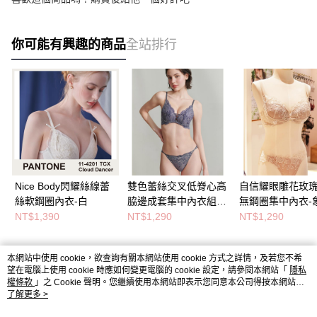
你可能有興趣的商品
全站排行
Nice Body閃耀絲線蕾
雙色蕾絲交叉低脊心高
自信耀眼雕花玫
絲軟鋼圈內衣-白
脇邊成套集中內衣組-
無鋼圈集中內衣-
深藍
白
NT$1,390
NT$1,290
NT$1,290
本網站中使用 cookie，欲查詢有關本網站使用 cookie 方式之詳情，及若您不希
熱門標籤
望在電腦上使用 cookie 時應如何變更電腦的 cookie 設定，請參閱本網站「
隱私
權條款
」之 Cookie 聲明。您繼續使用本網站即表示您同意本公司得按本網站使
用條款之 Cookie 聲明使用 cookie。
了解更多 >