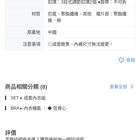
扣環：3段式調節扣環2個 ●肩帶：不可拆
材質
尼龍、聚酯纖維、其他 襠片部：聚酯纖
維、棉
原產地
中國
注意事項
◎成套販售，內褲尺寸無法變更。
客服
商品相關分類 (8)
查看全部
▎ SET ▸ 成套內衣組
▎ BRA ▸ 內衣機能
◆ 低脊心
評價
喜歡這個商品嗎？購買後給他一個好評吧