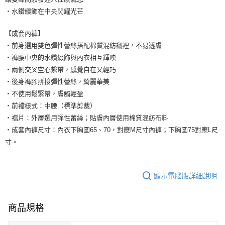
・水鑽綴飾在中央閃耀光芒
【成套內褲】
・前身選用雙色彈性蕾絲搭配棉質混紡襯裡，不易透膚
・褲腰中央的水鑽綴飾與內衣相互輝映
・兩側交叉空心繫帶，感覺自在又輕巧
・後身褲腳拼接彈性蕾絲，綺麗華美
・不使用鬆緊帶，膚觸輕盈
・前襠樣式：中腰（標準剪裁）
・襠片：外層選用彈性蕾絲；貼膚內層使用棉質混紡布料
・成套內褲尺寸：內衣下胸圍65、70，對應M尺寸內褲；下胸圍75對應L尺
寸。
顯示電腦版詳細說明
商品規格