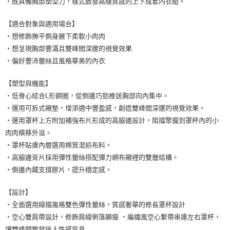
・既具備胸部塑型力，樣式散發高級質感的上下成套內衣組。
【適合對象與適用場合】
・想修飾撫平側身腋下柔軟小肉肉
・想呈現胸部豐滿且雙峰間深邃的視覺效果
・偏好豐沛蕾絲且風格華美的內衣
【塑型與機能】
・低脊心結合L形鋼圈，從側邊巧勁推送胸部向內集中。
・運用可拆式襯墊，增添適中豐盈感，創造雙峰間深邃的視覺效果。
・運用罩杯上方附加補強布片形成的高脇邊設計，阻擋聚攏到罩杯內的小
肉肉橫移外溢。
・罩杯貼膚內層選用棉質混紡布料。
・高脇邊背片採用彈性蕾絲搭配彈力網布襯裡的雙層結構。
・側邊內藏支撐膠片，提升穩定感。
【設計】
・全面選用線描風格雙色彈性蕾絲，質感奢華的修長罩杯設計
・空心雙肩帶設計，修飾肩線俐落顯瘦 ・編織風空心繫帶串連左右罩杯，
讓雙峰間散發迷人性感氣息