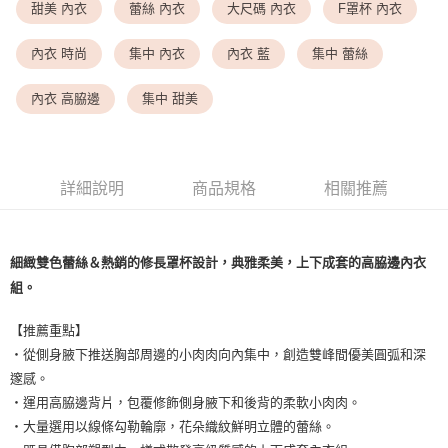
<無合作配送請勿選取>萊爾富取貨付款
甜美 內衣
蕾絲 內衣
大尺碼 內衣
F罩杯 內衣
每筆NT$9,999
內衣 時尚
集中 內衣
內衣 藍
集中 蕾絲
<無合作配送請勿選取>付款後萊爾富取貨
每筆NT$9,999
內衣 高脇邊
集中 甜美
7-11取貨付款
每筆NT$80，滿NT$1,500(含以上)免運費
詳細說明
商品規格
相關推薦
付款後7-11取貨
每筆NT$80，滿NT$1,500(含以上)免運費
黑貓宅配
細緻雙色蕾絲＆熱銷的修長罩杯設計，典雅柔美，上下成套的高脇邊內衣
組。
每筆NT$100，滿NT$1,500(含以上)免運費
離島宅配
【推薦重點】
每筆NT$200，滿NT$1,500(含以上)免運費
・從側身腋下推送胸部周邊的小肉肉向內集中，創造雙峰間優美圓弧和深
邃感。
・運用高脇邊背片，包覆修飾側身腋下和後背的柔軟小肉肉。
・大量選用以線條勾勒輪廓，花朵織紋鮮明立體的蕾絲。