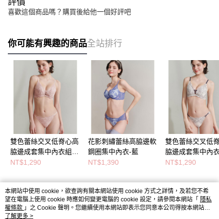
評價
喜歡這個商品嗎？購買後給他一個好評吧
你可能有興趣的商品
全站排行
雙色蕾絲交叉低脊心高
花影刺繡蕾絲高脇邊軟
雙色蕾絲交叉低
脇邊成套集中內衣組-
鋼圈集中內衣-藍
脇邊成套集中內衣
灰粉
白
NT$1,290
NT$1,390
NT$1,290
本網站中使用 cookie，欲查詢有關本網站使用 cookie 方式之詳情，及若您不希
熱門標籤
望在電腦上使用 cookie 時應如何變更電腦的 cookie 設定，請參閱本網站「
隱私
權條款
」之 Cookie 聲明。您繼續使用本網站即表示您同意本公司得按本網站使
用條款之 Cookie 聲明使用 cookie。
了解更多 >