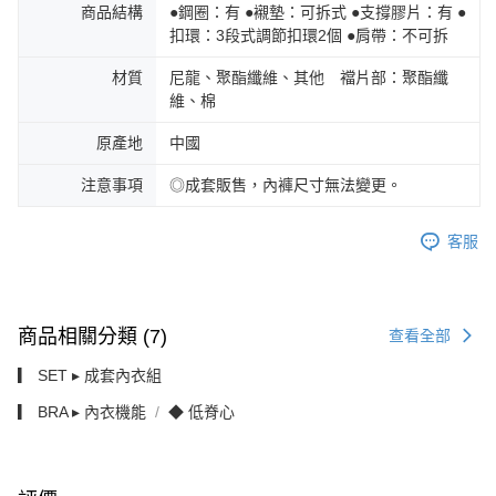
商品結構
●鋼圈：有 ●襯墊：可拆式 ●支撐膠片：有 ●
扣環：3段式調節扣環2個 ●肩帶：不可拆
材質
尼龍、聚酯纖維、其他 襠片部：聚酯纖
維、棉
原產地
中國
注意事項
◎成套販售，內褲尺寸無法變更。
客服
商品相關分類 (7)
查看全部
▎ SET ▸ 成套內衣組
▎ BRA ▸ 內衣機能
◆ 低脊心