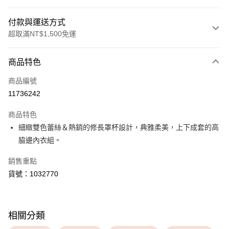
付款與運送方式
超取滿NT$1,500免運
付款方式
商品特色
信用卡一次付款
商品編號
超商取貨付款
11736242
LINE Pay
商品特色
Apple Pay
細緻雙色蕾絲＆熱銷的修長罩杯設計，典雅柔美，上下成套的高
脇邊內衣組。
運送方式
銷售重點
全家取貨付款
貨號：1032770
每筆NT$80，滿NT$1,500(含以上)免運費
付款後全家取貨
每筆NT$80，滿NT$1,500(含以上)免運費
相關分類