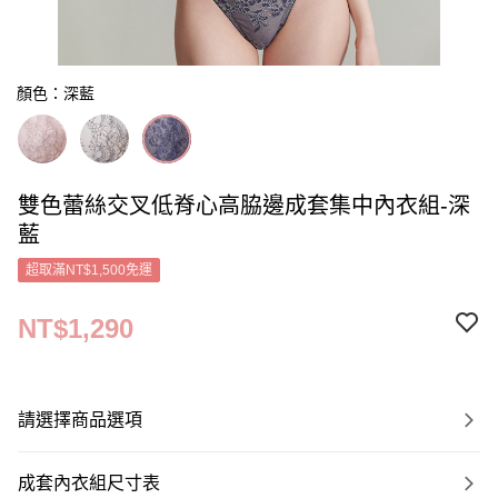
顏色：深藍
雙色蕾絲交叉低脊心高脇邊成套集中內衣組-深
藍
超取滿NT$1,500免運
NT$1,290
請選擇商品選項
成套內衣組尺寸表