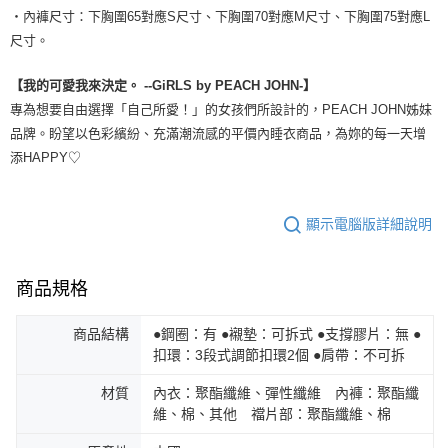
・內褲尺寸：下胸圍65對應S尺寸、下胸圍70對應M尺寸、下胸圍75對應L
尺寸。
【我的可愛我來決定。 --GiRLS by PEACH JOHN-】
專為想要自由選擇「自己所愛！」的女孩們所設計的，PEACH JOHN姊妹
品牌。盼望以色彩繽紛、充滿潮流感的平價內睡衣商品，為妳的每一天增
添HAPPY♡
顯示電腦版詳細說明
商品規格
商品結構
●鋼圈：有 ●襯墊：可拆式 ●支撐膠片：無 ●
扣環：3段式調節扣環2個 ●肩帶：不可拆
材質
內衣：聚酯纖維、彈性纖維 內褲：聚酯纖
維、棉、其他 襠片部：聚酯纖維、棉