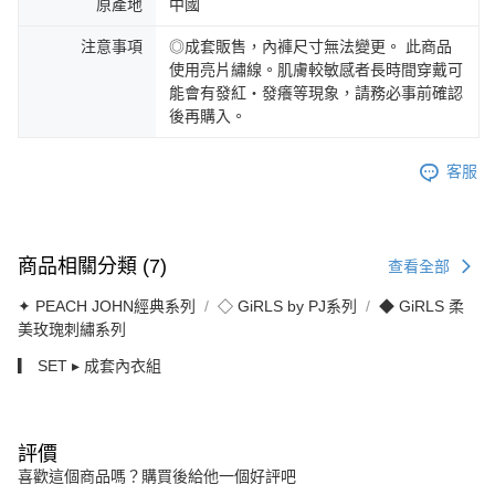
原產地
中國
注意事項
◎成套販售，內褲尺寸無法變更。 此商品
使用亮片繡線。肌膚較敏感者長時間穿戴可
能會有發紅・發癢等現象，請務必事前確認
後再購入。
客服
商品相關分類 (7)
查看全部
✦ PEACH JOHN經典系列
◇ GiRLS by PJ系列
◆ GiRLS 柔
美玫瑰刺繡系列
▎ SET ▸ 成套內衣組
評價
喜歡這個商品嗎？購買後給他一個好評吧