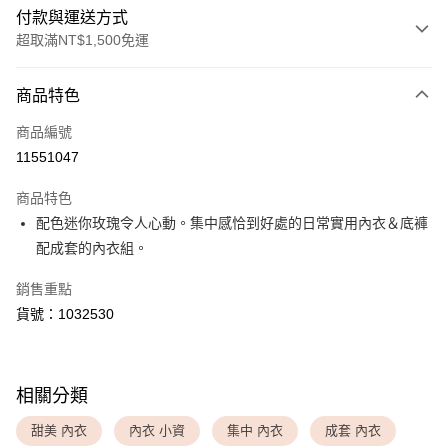
付款與運送方式
超取滿NT$1,500免運
付款方式
商品特色
信用卡一次付款
商品編號
超商取貨付款
11551047
LINE Pay
商品特色
Apple Pay
配色迷你玫瑰令人心動。集中感恰到好處的日常實用內衣＆底褲
配成套的內衣組。
運送方式
銷售重點
全家取貨付款
貨號：1032530
每筆NT$80，滿NT$1,500(含以上)免運費
付款後全家取貨
每筆NT$80，滿NT$1,500(含以上)免運費
相關分類
<無合作配送請勿選取>萊爾富取貨付款
甜美 內衣
內衣 小資
集中 內衣
成套 內衣