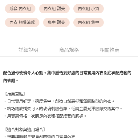
每筆NT$9,999
成套 內衣組
內衣組 甜美
內衣組 小資
<無合作配送請勿選取>付款後萊爾富取貨
每筆NT$9,999
內衣 視覺涼感
集中 甜美
內衣組 集中
7-11取貨付款
每筆NT$80，滿NT$1,500(含以上)免運費
詳細說明
商品規格
相關推薦
付款後7-11取貨
每筆NT$80，滿NT$1,500(含以上)免運費
黑貓宅配
配色迷你玫瑰令人心動。集中感恰到好處的日常實用內衣＆底褲配成套的
內衣組。
每筆NT$100，滿NT$1,500(含以上)免運費
離島宅配
【推薦重點】
每筆NT$200，滿NT$1,500(含以上)免運費
・日常實用好穿，適度集中，創造自然高挺和渾圓胸型的內衣。
・精巧織紋嬌柔可人的玫瑰刺繡蕾絲，低調金屬光澤繡線交織其中。
・用實惠價格一次購足內衣和搭配成套的底褲。
【適合對象與適用場合】
・想要讓胸部呈現自然圓弧的日常用內衣