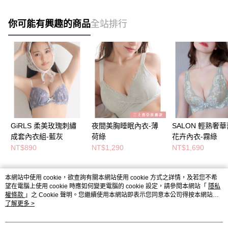
你可能有興趣的商品
全站排行
GiRLS 柔美玫瑰刺繡
夜間美胸睡眠內衣-薄
SALON 輕熟奢
成套內衣組-藍灰
荷綠
花卉內衣-霧綠
NT$890
NT$1,290
NT$1,690
本網站中使用 cookie，欲查詢有關本網站使用 cookie 方式之詳情，及若您不希
熱門標籤
望在電腦上使用 cookie 時應如何變更電腦的 cookie 設定，請參閱本網站「
隱私
權條款
」之 Cookie 聲明。您繼續使用本網站即表示您同意本公司得按本網站使
用條款之 Cookie 聲明使用 cookie。
了解更多 >