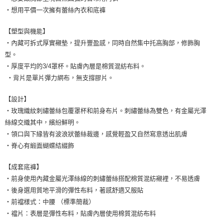
・想用平價一次擁有蕾絲內衣和底褲
【塑型與機能】
・內藏可拆式厚實襯墊，提升豐盈感，同時自然集中托高胸部，修飾胸
型。
・厚度平均的3/4罩杯。貼膚內層是棉質混紡布料。
・背片是單片彈力網布，無支撐膠片。
【設計】
・玫瑰織紋刺繡蕾絲包覆罩杯和前身布片。刺繡蕾絲為雙色，有金屬光澤
絲線交織其中，繽紛鮮明。
・領口與下緣皆有波浪狀蕾絲裁邊，感覺輕盈又自然寫意透出肌膚
・脊心有緞面蝴蝶結綴飾
【成套底褲】
・前身使用內藏金屬光澤絲線的刺繡蕾絲搭配棉質混紡襯裡，不易透膚
・後身選用質地平滑的彈性布料，著感舒適又服貼
・前襠樣式：中腰 （標準簡裁）
・襠片：表層是彈性布料，貼膚內層使用棉質混紡布料