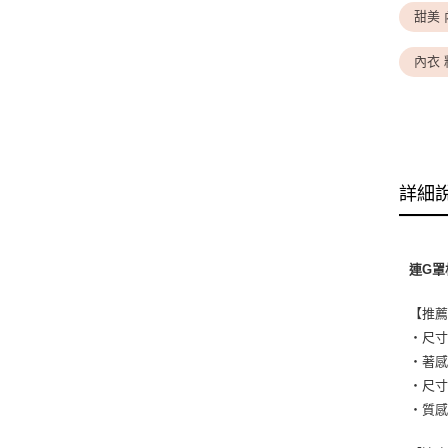
甜美 
內衣 
詳細
連G罩
【推
・尺
・著
・尺寸
・質