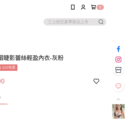
0
褶睫影蕾絲輕盈內衣-灰粉
1,500免運
90
粉