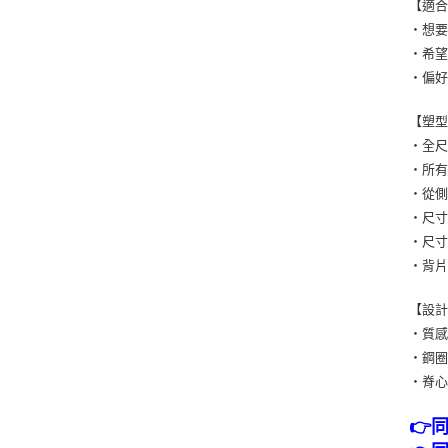
【適
・想
・希
・偏
【塑
・全
・所有
・從
・尺寸
・尺寸
・背
【設
・質
・鋼
・脊
👉