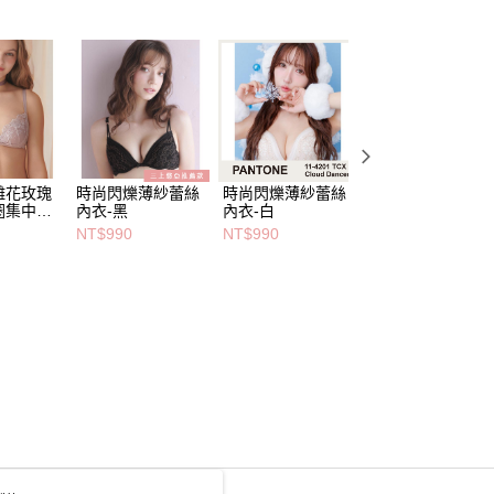
雕花玫瑰
時尚閃爍薄紗蕾絲
時尚閃爍薄紗蕾絲
日常美胸繽紛花漾
圈集中內
內衣-黑
內衣-白
輕盈低脊心內衣-
油黃
NT$990
NT$990
NT$990