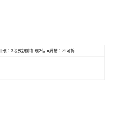
●扣環：3段式調節扣環2個 ●肩帶：不可拆