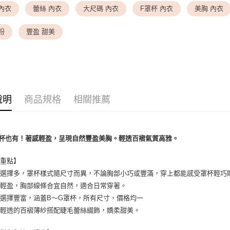
內衣
蕾絲 內衣
大尺碼 內衣
F罩杯 內衣
美胸 內衣
<無合作配
▎ SIZE 
每筆NT$9,
粉
豐盈 甜美
✦ 特別企
7-11取貨
▎ SIZE 
每筆NT$8
付款後7-1
每筆NT$8
說明
商品規格
相關推薦
黑貓宅配
每筆NT$1
杯也有！著感輕盈，呈現自然豐盈美胸。輕透百褶氣質高雅。
離島宅配
每筆NT$2
薦重點】
寸選擇多，罩杯樣式隨尺寸而異，不論胸部小巧或豐滿，穿上都能感受罩杯輕巧
感輕盈，胸部線條合宜自然，適合日常穿著。
選擇豐富，涵蓋B～G罩杯，所有尺寸，價格均一
感輕透的百褶薄紗搭配睫毛蕾絲綴飾，嬌柔甜美。