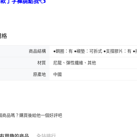
同款丁字褲請點我👈
規格
商品結構
●鋼圈：有 ●襯墊：可拆式 ●支撐膠片：有 
材質
尼龍、彈性纖維、其他
原產地
中國
個商品嗎？購買後給他一個好評吧
有興趣的商品
全站排行