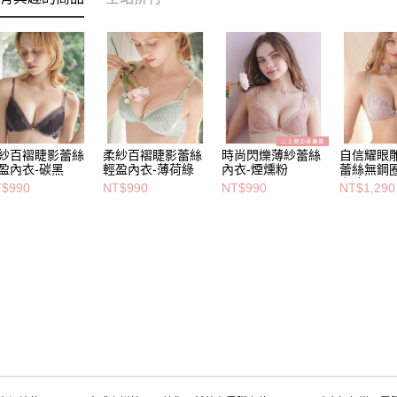
紗百褶睫影蕾絲
柔紗百褶睫影蕾絲
時尚閃爍薄紗蕾絲
自信耀眼
盈內衣-碳黑
輕盈內衣-薄荷綠
內衣-煙燻粉
蕾絲無鋼
衣-粉
$990
NT$990
NT$990
NT$1,290