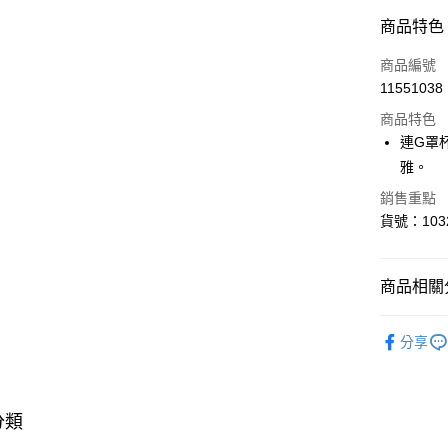
付款方式
商品特色
信用卡一
商品編號
11551038
超商取貨
商品特色
LINE Pay
連G罩
雅。
Apple Pay
銷售重點
貨號：103
運送方式
全家取貨
商品相關分
每筆NT$8
✦ PEAC
付款後全
分享
紗百褶睫
每筆NT$8
▎ BRA 
<無合作配
▎ SIZE 
分類
每筆NT$9,
▎ SIZE 