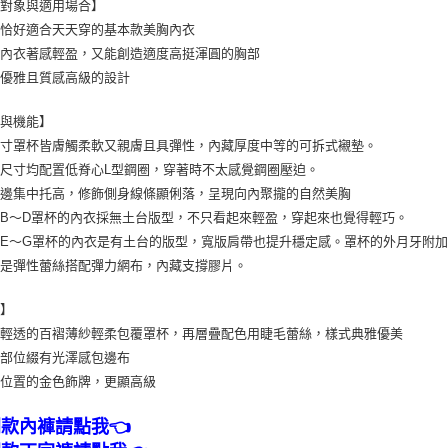
合對象與適用場合】
要恰好適合天天穿的基本款美胸內衣
望內衣著感輕盈，又能創造適度高挺渾圓的胸部
好優雅且質感高級的設計
型與機能】
尺寸罩杯皆膚觸柔軟又親膚且具彈性，內藏厚度中等的可拆式襯墊。
尺寸均配置低脊心L型鋼圈，穿著時不太感覺鋼圈壓迫。
側邊集中托高，修飾側身線條顯俐落，呈現向內聚攏的自然美胸
B～D罩杯的內衣採無土台版型，不只看起來輕盈，穿起來也覺得輕巧。
E～G罩杯的內衣是有土台的版型，寬版肩帶也提升穩定感。罩杯的外月牙附
片是彈性蕾絲搭配彈力網布，內藏支撐膠片。
計】
感輕透的百褶薄紗輕柔包覆罩杯，再層疊配色用睫毛蕾絲，樣式典雅優美
圈部位綴有光澤感包邊布
心位置的金色飾牌，更顯高級
同款內褲請點我👈