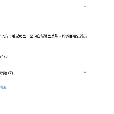
次付款
付款
杯也有！著感輕盈，呈現自然豐盈美胸。輕透百褶氣質高
2473
付款
類 (7)
0，滿NT$1,500(含以上)免運費
H JOHN經典系列
◇ 日常美胸 (PJ DAYS)系列
◆ 柔
家取貨
客服
影蕾絲
0，滿NT$1,500(含以上)免運費
▸ 內衣機能
◆ 自然美胸
送請勿選取>萊爾富取貨付款
▸ 罩杯尺寸
◆ B-C罩杯
999
▸ 罩杯尺寸
◆ D-E罩杯