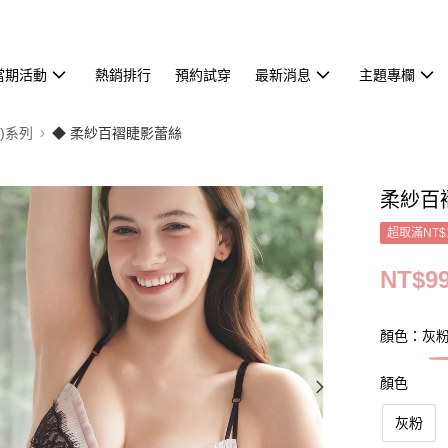
當期活動
熱銷排行
預約試穿
最新消息
主題專欄
S)系列
◆ 柔紗百褶睫影蕾絲
柔紗百
超取滿NT$
NT$9
顏色：灰
顏色
灰粉