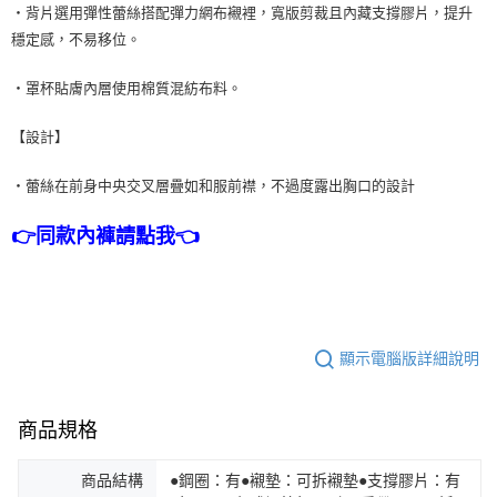
・背片選用彈性蕾絲搭配彈力網布襯裡，寬版剪裁且內藏支撐膠片，提升
穩定感，不易移位。
・罩杯貼膚內層使用棉質混紡布料。
【設計】
・蕾絲在前身中央交叉層疊如和服前襟，不過度露出胸口的設計
👉同款內褲請點我👈
顯示電腦版詳細說明
商品規格
商品結構
●鋼圈：有●襯墊：可拆襯墊●支撐膠片：有