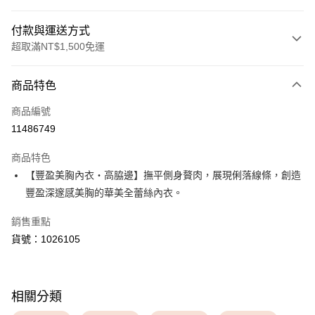
付款與運送方式
超取滿NT$1,500免運
付款方式
商品特色
信用卡一次付款
商品編號
超商取貨付款
11486749
LINE Pay
商品特色
Apple Pay
【豐盈美胸內衣・高脇邊】撫平側身贅肉，展現俐落線條，創造
豐盈深邃感美胸的華美全蕾絲內衣。
運送方式
銷售重點
全家取貨付款
貨號：1026105
每筆NT$80，滿NT$1,500(含以上)免運費
付款後全家取貨
每筆NT$80，滿NT$1,500(含以上)免運費
相關分類