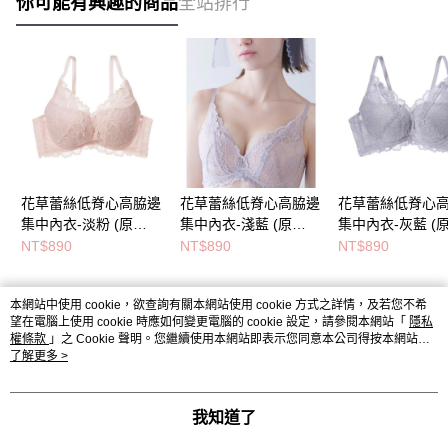
你可能有興趣的商品
全站排行
花草蕾絲低脊心高脇邊
花草蕾絲低脊心高脇邊
花草蕾絲低脊心
集中內衣-淡粉 (原
集中內衣-淺藍 (原
集中內衣-灰藍 (
GiRLS集中高脇邊蕾絲
GiRLS集中高脇邊蕾絲
GiRLS集中高脇
NT$890
NT$890
NT$890
內衣)
內衣)
內衣)
本網站中使用 cookie，欲查詢有關本網站使用 cookie 方式之詳情，及若您不希
熱門標籤
望在電腦上使用 cookie 時應如何變更電腦的 cookie 設定，請參閱本網站「
隱私
權條款
」之 Cookie 聲明。您繼續使用本網站即表示您同意本公司得按本網站使
用條款之 Cookie 聲明使用 cookie。
了解更多 >
我知道了