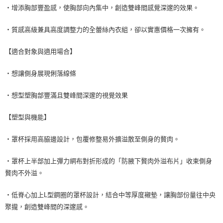
・增添胸部豐盈感，使胸部向內集中，創造雙峰間感覺深邃的效果。
・質感高級兼具高度調整力的全蕾絲內衣組，卻以實惠價格一次擁有。
【適合對象與適用場合】
・想讓側身展現俐落線條
・想型塑胸部豐滿且雙峰間深邃的視覺效果
【塑型與機能】
・罩杯採用高脇邊設計，包覆修整易外擴溢散至側身的贅肉。
・罩杯上半部加上彈力網布對折形成的「防腋下贅肉外溢布片」收束側身
贅肉不外溢。
・低脊心加上L型鋼圈的罩杯設計，結合中等厚度襯墊，讓胸部份量往中央
聚攏，創造雙峰間的深邃感。