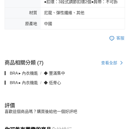
●扣環：3段式調節扣環2個●肩帶：不可拆
材質
尼龍、彈性纖維、其他
原產地
中國
客服
商品相關分類 (7)
查看全部
▎ BRA ▸ 內衣機能
◆ 豐滿集中
▎ BRA ▸ 內衣機能
◆ 低脊心
評價
喜歡這個商品嗎？購買後給他一個好評吧