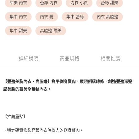
<無合作配送請勿選取>萊爾富取貨付款
甜美 內衣
蕾絲 內衣
內衣 小資
蕾絲 甜美
每筆NT$9,999
集中 內衣
內衣 粉
集中 蕾絲
內衣 高脇邊
<無合作配送請勿選取>付款後萊爾富取貨
每筆NT$9,999
集中 甜美
高脇邊 甜美
7-11取貨付款
每筆NT$80，滿NT$1,500(含以上)免運費
詳細說明
商品規格
相關推薦
付款後7-11取貨
每筆NT$80，滿NT$1,500(含以上)免運費
黑貓宅配
【豐盈美胸內衣・高脇邊】撫平側身贅肉，展現俐落線條，創造豐盈深邃
感美胸的華美全蕾絲內衣。
每筆NT$100，滿NT$1,500(含以上)免運費
離島宅配
每筆NT$200，滿NT$1,500(含以上)免運費
【推薦重點】
・穩定確實修飾穿著內衣時惱人的側身贅肉。