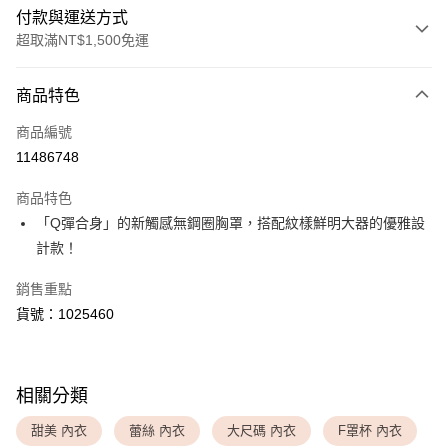
付款與運送方式
超取滿NT$1,500免運
付款方式
商品特色
信用卡一次付款
商品編號
超商取貨付款
11486748
LINE Pay
商品特色
Apple Pay
「Q彈合身」的新觸感無鋼圈胸罩，搭配紋樣鮮明大器的優雅設
計款！
運送方式
銷售重點
全家取貨付款
貨號：1025460
每筆NT$80，滿NT$1,500(含以上)免運費
付款後全家取貨
每筆NT$80，滿NT$1,500(含以上)免運費
相關分類
<無合作配送請勿選取>萊爾富取貨付款
甜美 內衣
蕾絲 內衣
大尺碼 內衣
F罩杯 內衣