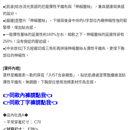
●[前身]結合消光質感的尼龍彈性平織布與「伸縮蕾絲」，兼具健康與美感
的設計。
●[脇邊]是整片「伸縮蕾絲」。下緣與後身中央的U字部位內襯伸縮性強的鬆
緊帶，增加貼合感。
●一般彈性蕾絲的延展性約160%左右，相較之下，伸縮蕾絲的延展性卻有
250%！沒有侷促的壓迫感。
●[中央部位]下方經裁切成三角形再拼接伸縮蕾絲＆彈性平織布，更增下胸
部位的伸縮性。
[罩杯內裡]
罩杯是觸展柔～軟的厚底「JUST合身襯墊」。貼近肌膚處是聚酯纖維混紡
彈性平織布。無鋼圈，下胸部位使用泡棉素材作為支撐。
👉同款內褲請點我👈
👉同款丁字褲請點我👈
◆店內社員A◆
・平常穿著尺寸： C70
＜試穿尺寸： C70＞