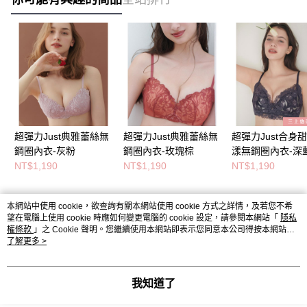
超彈力Just典雅蕾絲無
超彈力Just典雅蕾絲無
超彈力Just合身
鋼圈內衣-灰粉
鋼圈內衣-玫瑰棕
漾無鋼圈內衣-深
NT$1,190
NT$1,190
NT$1,190
本網站中使用 cookie，欲查詢有關本網站使用 cookie 方式之詳情，及若您不希
熱門標籤
望在電腦上使用 cookie 時應如何變更電腦的 cookie 設定，請參閱本網站「
隱私
權條款
」之 Cookie 聲明。您繼續使用本網站即表示您同意本公司得按本網站使
用條款之 Cookie 聲明使用 cookie。
了解更多 >
我知道了