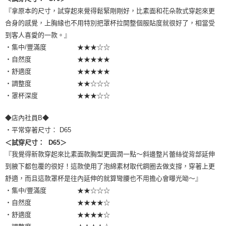
『拿原本的尺寸，試穿起來覺得鬆緊剛剛好，比素面和花朵款式穿起來更
合身的感覺，上胸緣也不用特別把罩杯拉開整個服貼度就很好了，相當受
到客人喜愛的一款。』
・集中/豐滿度 ★★★☆☆
・自然度 ★★★★★
・舒適度 ★★★★★
・調整度 ★★☆☆☆
・罩杯深度 ★★★☆☆
◆店內社員B◆
・平常穿著尺寸： D65
＜試穿尺寸： D65＞
『我覺得新款穿起來比素面款胸型更圓潤一點～斜邊整片蕾絲從背部延伸
到腋下都包覆的很好！這款使用了泡綿素材取代鋼圈去做支撐，穿著上更
舒適，而且這款罩杯是往內延伸的就算彎腰也不用擔心會曝光呦～』
・集中/豐滿度 ★★☆☆☆
・自然度 ★★★★☆
・舒適度 ★★★★☆