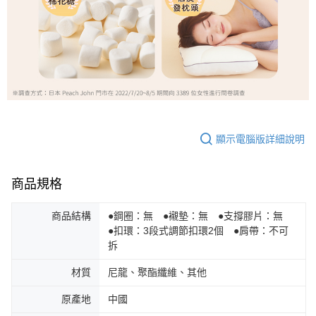
顯示電腦版詳細說明
商品規格
商品結構
●鋼圈：無 ●襯墊：無 ●支撐膠片：無
●扣環：3段式調節扣環2個 ●肩帶：不可
拆
材質
尼龍、聚酯纖維、其他
原產地
中國