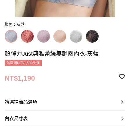
顏色：灰藍
超彈力Just典雅蕾絲無鋼圈內衣-灰藍
超取滿NT$1,500免運
NT$1,190
請選擇商品選項
內衣尺寸表