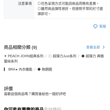
注意事項
◎花色呈現方式可能因商品而略有差異。
◎雖然商品彈性很好，但按照平常的尺寸選
擇即可。
客服
商品相關分類 (9)
查看全部
✦ PEACH JOHN經典系列
◇ 超彈力Just系列
◆ 超彈力 典雅
蕾絲系列
▎ BRA ▸ 內衣機能
◆ 無鋼圈
評價
喜歡這個商品嗎？購買後給他一個好評吧
你可能有興趣的商品
全站排行