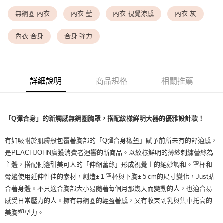
每筆NT$9,999
無鋼圈 內衣
內衣 藍
內衣 視覺涼感
內衣 灰
<無合作配送請勿選取>付款後萊爾富取貨
每筆NT$9,999
內衣 合身
合身 彈力
7-11取貨付款
每筆NT$80，滿NT$1,500(含以上)免運費
詳細說明
商品規格
相關推薦
付款後7-11取貨
每筆NT$80，滿NT$1,500(含以上)免運費
黑貓宅配
「Q彈合身」的新觸感無鋼圈胸罩，搭配紋樣鮮明大器的優雅設計款！
每筆NT$100，滿NT$1,500(含以上)免運費
有如吸附於肌膚般包覆著胸部的「Q彈合身襯墊」賦予前所未有的舒適感，
離島宅配
是PEACHJOHN廣獲消費者迴響的新商品。以紋樣鮮明的薄紗刺繡蕾絲為
每筆NT$200，滿NT$1,500(含以上)免運費
主體，搭配側邊甜美可人的「伸縮蕾絲」形成視覺上的絕妙調和。罩杯和
脅邊使用延伸性佳的素材，創造±１罩杯與下胸±５cm的尺寸變化，Just貼
合著身體。不只適合胸部大小易隨著每個月那幾天而變動的人，也適合易
感受日常壓力的人。擁有無鋼圈的輕盈著感，又有收束副乳與集中托高的
美胸塑型力。