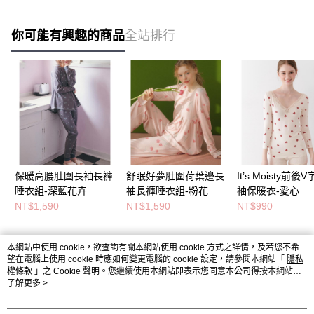
你可能有興趣的商品
全站排行
保暖高腰肚圍長袖長褲
舒眠好夢肚圍荷葉邊長
It’s Moisty前後
睡衣組-深藍花卉
袖長褲睡衣組-粉花
袖保暖衣-愛心
NT$1,590
NT$1,590
NT$990
本網站中使用 cookie，欲查詢有關本網站使用 cookie 方式之詳情，及若您不希
熱門標籤
望在電腦上使用 cookie 時應如何變更電腦的 cookie 設定，請參閱本網站「
隱私
權條款
」之 Cookie 聲明。您繼續使用本網站即表示您同意本公司得按本網站使
用條款之 Cookie 聲明使用 cookie。
了解更多 >