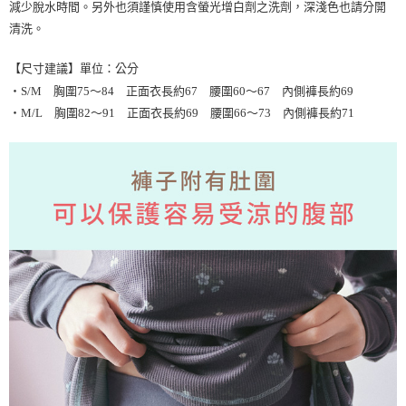
減少脫水時間。另外也須謹慎使用含螢光增白劑之洗劑，深淺色也請分開
清洗。
【尺寸建議】單位：公分
・S/M 胸圍75～84 正面衣長約67 腰圍60～67 內側褲長約69
・M/L 胸圍82～91 正面衣長約69 腰圍66～73 內側褲長約71