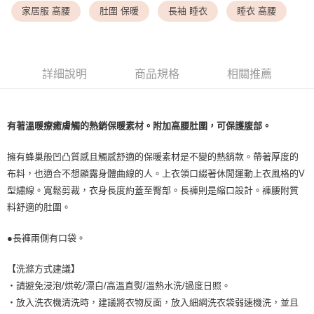
每筆NT$9,999
家居服 高腰
肚圍 保暖
長袖 睡衣
睡衣 高腰
7-11取貨付款
每筆NT$80，滿NT$1,500(含以上)免運費
詳細說明
商品規格
相關推薦
付款後7-11取貨
每筆NT$80，滿NT$1,500(含以上)免運費
黑貓宅配
有著溫暖療癒膚觸的熱銷保暖素材。附加高腰肚圍，可保護腹部。
每筆NT$100，滿NT$1,500(含以上)免運費
擁有蜂巢般凹凸質感且觸感舒適的保暖素材是不變的熱銷款。帶著厚度的
離島宅配
布料，也適合不想顯露身體曲線的人。上衣領口綴著休閒運動上衣風格的V
每筆NT$200，滿NT$1,500(含以上)免運費
型繡線。寬鬆剪裁，衣身長度約蓋至臀部。長褲則是縮口設計。褲腰附質
料舒適的肚圍。
●長褲兩側有口袋。
【洗滌方式建議】
・請避免浸泡/烘乾/漂白/高溫直熨/溫熱水洗/過度日照。
・放入洗衣機清洗時，建議將衣物反面，放入細網洗衣袋弱速機洗，並且