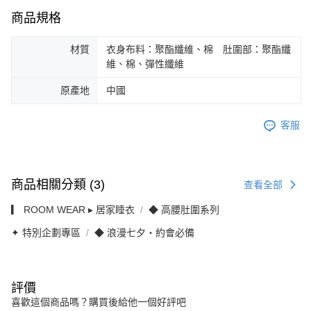
商品規格
材質
衣身布料：聚酯纖維、棉 肚圍部：聚酯纖
維、棉、彈性纖維
原產地
中國
客服
商品相關分類 (3)
查看全部
▎ ROOM WEAR ▸ 居家睡衣
◆ 高腰肚圍系列
✦ 特別企劃專區
◆ 浪漫七夕・約會必備
評價
喜歡這個商品嗎？購買後給他一個好評吧