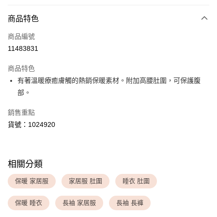
付款方式
商品特色
信用卡一次付款
商品編號
超商取貨付款
11483831
LINE Pay
商品特色
Apple Pay
有著溫暖療癒膚觸的熱銷保暖素材。附加高腰肚圍，可保護腹
部。
運送方式
銷售重點
全家取貨付款
貨號：1024920
每筆NT$80，滿NT$1,500(含以上)免運費
付款後全家取貨
每筆NT$80，滿NT$1,500(含以上)免運費
相關分類
<無合作配送請勿選取>萊爾富取貨付款
保暖 家居服
家居服 肚圍
睡衣 肚圍
每筆NT$9,999
保暖 睡衣
長袖 家居服
長袖 長褲
<無合作配送請勿選取>付款後萊爾富取貨