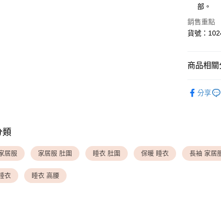
部。
Apple Pay
銷售重點
貨號：102
運送方式
全家取貨
商品相關分
每筆NT$8
▎ ROOM
付款後全
分享
✦ 特別企
每筆NT$8
▎ ROOM
<無合作配
分類
每筆NT$9,
 家居服
家居服 肚圍
睡衣 肚圍
保暖 睡衣
長袖 家居
<無合作配
每筆NT$9,
睡衣
睡衣 高腰
7-11取貨
每筆NT$8
付款後7-1