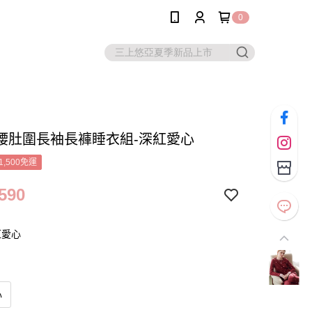
0
腰肚圍長袖長褲睡衣組-深紅愛心
1,500免運
590
紅愛心
心