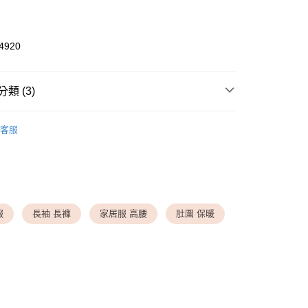
4920
付款
類 (3)
0，滿NT$1,500(含以上)免運費
 WEAR ▸ 居家睡衣
◆ 高腰肚圍系列
家取貨
客服
劃專區
◆ 浪漫七夕・約會必備
0，滿NT$1,500(含以上)免運費
 WEAR ▸ 居家睡衣
◆ 睡衣睡褲組
送請勿選取>萊爾富取貨付款
999
服
長袖 長褲
家居服 高腰
肚圍 保暖
送請勿選取>付款後萊爾富取貨
999
付款
0，滿NT$1,500(含以上)免運費
1取貨