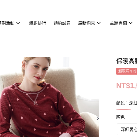
當期活動
熱銷排行
預約試穿
最新消息
主題專欄
保暖高
超取滿NT$
NT$1,
顏色：深
顏色
深紅愛