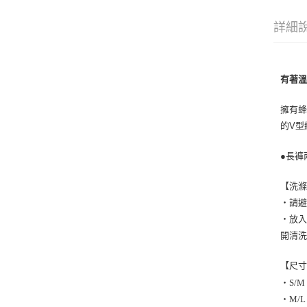
詳細
有著
擁有
的V型
●長褲
【洗
・請避
・放
開清
【尺
・S/
・M/