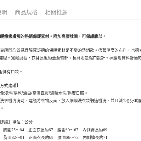
每筆NT$8
說明
商品規格
相關推薦
黑貓宅配
每筆NT$1
溫暖療癒膚觸的熱銷保暖素材。附加高腰肚圍，可保護腹部。
離島宅配
每筆NT$2
蜂巢般凹凸質感且觸感舒適的保暖素材是不變的熱銷款。帶著厚度的布料，也適
繡線。寬鬆剪裁，衣身長度約蓋至臀部。長褲則是縮口設計。褲腰附質料舒適
兩側有口袋。
滌方式建議】
免浸泡/烘乾/漂白/高溫直熨/溫熱水洗/過度日照。
入洗衣機清洗時，建議將衣物反面，放入細網洗衣袋弱速機洗，並且減少脫水時
洗。
寸建議】單位：公分
M 胸圍75～84 正面衣長約67 腰圍60～67 內側褲長約69
L 胸圍82～91 正面衣長約69 腰圍66～73 內側褲長約71