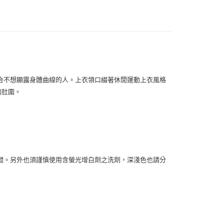
0，滿NT$1,500(含以上)免運費
00，滿NT$1,500(含以上)免運費
00，滿NT$1,500(含以上)免運費
合不想顯露身體曲線的人。上衣領口綴著休閒運動上衣風格
的肚圍。
間。另外也須謹慎使用含螢光增白劑之洗劑，深淺色也請分