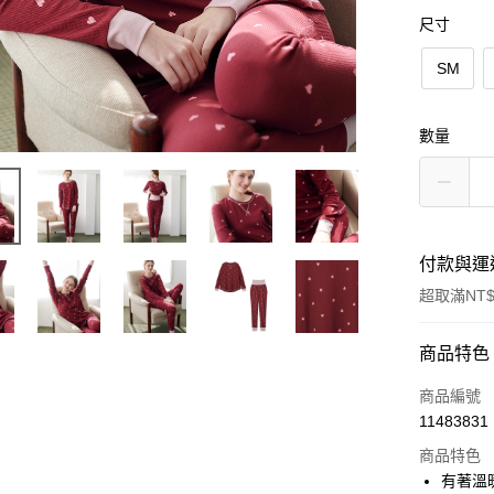
尺寸
SM
數量
付款與運
超取滿NT$
付款方式
商品特色
信用卡一
商品編號
11483831
超商取貨
商品特色
LINE Pay
有著溫