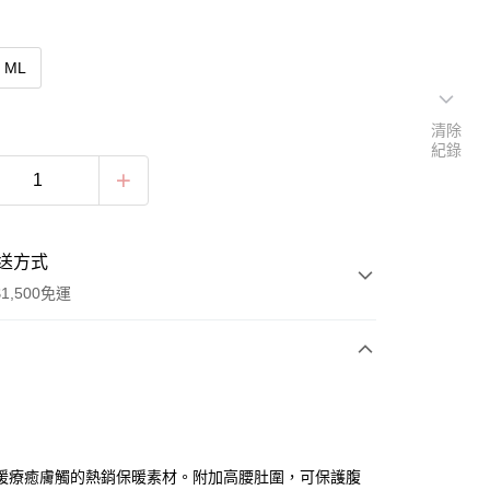
ML
清除
紀錄
送方式
1,500免運
次付款
付款
暖療癒膚觸的熱銷保暖素材。附加高腰肚圍，可保護腹