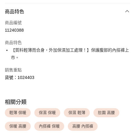
付款方式
商品特色
信用卡一次付款
商品編號
超商取貨付款
11240388
LINE Pay
商品特色
Apple Pay
【質料輕薄而合身，外加保濕加工處理！】保護腹部的內搭褲上
市。
運送方式
銷售重點
全家取貨付款
貨號：1024403
每筆NT$80，滿NT$1,500(含以上)免運費
付款後全家取貨
每筆NT$80，滿NT$1,500(含以上)免運費
相關分類
<無合作配送請勿選取>萊爾富取貨付款
輕薄 保暖
保濕 保暖
保濕 輕薄
肚圍 高腰
每筆NT$9,999
保暖 高腰
內搭褲 保暖
高腰 內搭褲
<無合作配送請勿選取>付款後萊爾富取貨