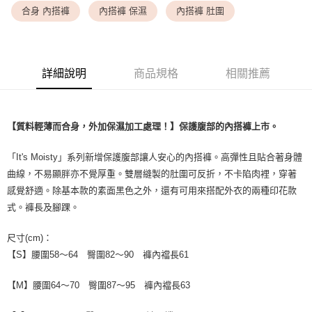
每筆NT$9,999
合身 內搭褲
內搭褲 保濕
內搭褲 肚圍
7-11取貨付款
每筆NT$80，滿NT$1,500(含以上)免運費
詳細說明
商品規格
相關推薦
付款後7-11取貨
每筆NT$80，滿NT$1,500(含以上)免運費
黑貓宅配
【質料輕薄而合身，外加保濕加工處理！】保護腹部的內搭褲上市。
每筆NT$100，滿NT$1,500(含以上)免運費
「It's Moisty」系列新增保護腹部讓人安心的內搭褲。高彈性且貼合著身體
離島宅配
曲線，不易顯胖亦不覺厚重。雙層縫製的肚圍可反折，不卡陷肉裡，穿著
每筆NT$200，滿NT$1,500(含以上)免運費
感覺舒適。除基本款的素面黑色之外，還有可用來搭配外衣的兩種印花款
式。褲長及腳踝。
尺寸(cm)：
【S】腰圍58～64 臀圍82～90 褲內襠長61
【M】腰圍64～70 臀圍87～95 褲內襠長63