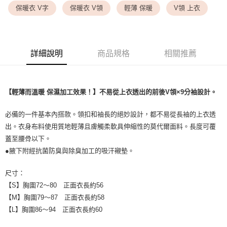
每筆NT$9,999
保暖衣 V字
保暖衣 V領
輕薄 保暖
V領 上衣
7-11取貨付款
每筆NT$80，滿NT$1,500(含以上)免運費
詳細說明
商品規格
相關推薦
付款後7-11取貨
每筆NT$80，滿NT$1,500(含以上)免運費
黑貓宅配
【輕薄而溫暖 保濕加工效果！】不易從上衣透出的前後V領×9分袖設計。
每筆NT$100，滿NT$1,500(含以上)免運費
必備的一件基本內搭款。領扣和袖長的絕妙設計，都不易從長袖的上衣透
離島宅配
出。衣身布料使用質地輕薄且膚觸柔軟具伸縮性的莫代爾面料。長度可覆
每筆NT$200，滿NT$1,500(含以上)免運費
蓋至腰骨以下。
●腋下附經抗菌防臭與除臭加工的吸汗襯墊。
尺寸：
【S】胸圍72～80 正面衣長約56
【M】胸圍79～87 正面衣長約58
【L】胸圍86～94 正面衣長約60