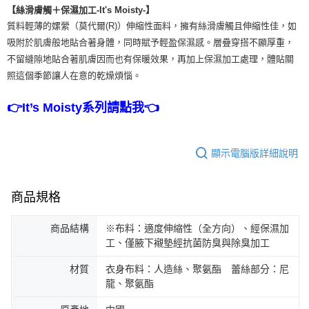
【絲滑膚觸＋保濕加工-It's Moisty-】
質料輕薄的嫘縈（莫代爾(R)）伸縮性面料，擁有絲滑膚觸且伸縮性佳，如
吸附於肌膚般地貼合著身體，同時賦予輕盈保濕感。層疊穿搭不顯厚重，
不留縫隙地貼合著肌膚因而也有保暖效果，再加上保濕加工處理，體貼關
照這個季節讓人在意的乾燥煩惱。
👉It’s Moisty系列請點我👈
顯示電腦版詳細說明
商品規格
商品結構
※布料：適度伸縮性（全方向）、經保濕加
工、僅腋下襯墊經抗菌防臭與除臭加工
材質
衣身布料：人造絲、聚氨酯 蕾絲部分：尼
龍、聚氨酯