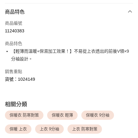
付款方式
商品特色
信用卡一次付款
商品編號
超商取貨付款
11240383
LINE Pay
商品特色
Apple Pay
【輕薄而溫暖+保濕加工效果！】不易從上衣透出的前後V領×9
分袖設計。
運送方式
銷售重點
全家取貨付款
貨號：1024149
每筆NT$80，滿NT$1,500(含以上)免運費
付款後全家取貨
每筆NT$80，滿NT$1,500(含以上)免運費
相關分類
<無合作配送請勿選取>萊爾富取貨付款
保暖衣 防寒對策
保暖衣 輕薄
保暖衣 9分袖
每筆NT$9,999
保暖 上衣
上衣 9分袖
上衣 防寒對策
<無合作配送請勿選取>付款後萊爾富取貨