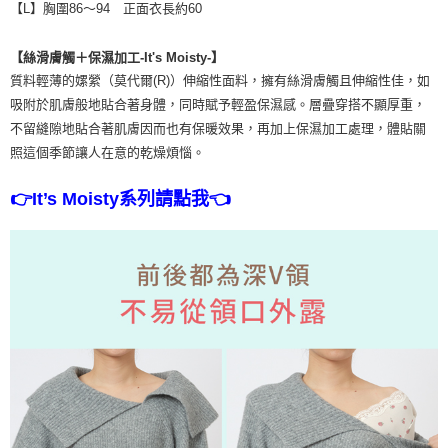
【L】胸圍86～94 正面衣長約60
【絲滑膚觸＋保濕加工-It's Moisty-】
質料輕薄的嫘縈（莫代爾(R)）伸縮性面料，擁有絲滑膚觸且伸縮性佳，如
吸附於肌膚般地貼合著身體，同時賦予輕盈保濕感。層疊穿搭不顯厚重，
不留縫隙地貼合著肌膚因而也有保暖效果，再加上保濕加工處理，體貼關
照這個季節讓人在意的乾燥煩惱。
👉It’s Moisty系列請點我👈