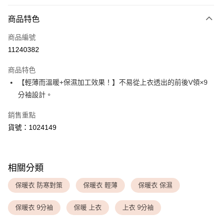
付款方式
商品特色
信用卡一次付款
商品編號
超商取貨付款
11240382
LINE Pay
商品特色
Apple Pay
【輕薄而溫暖+保濕加工效果！】不易從上衣透出的前後V領×9
分袖設計。
運送方式
銷售重點
全家取貨付款
貨號：1024149
每筆NT$80，滿NT$1,500(含以上)免運費
付款後全家取貨
每筆NT$80，滿NT$1,500(含以上)免運費
相關分類
<無合作配送請勿選取>萊爾富取貨付款
保暖衣 防寒對策
保暖衣 輕薄
保暖衣 保濕
每筆NT$9,999
保暖衣 9分袖
保暖 上衣
上衣 9分袖
<無合作配送請勿選取>付款後萊爾富取貨