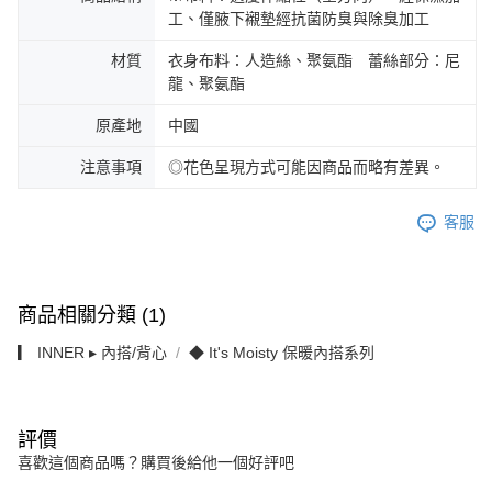
工、僅腋下襯墊經抗菌防臭與除臭加工
材質
衣身布料：人造絲、聚氨酯 蕾絲部分：尼
龍、聚氨酯
原產地
中國
注意事項
◎花色呈現方式可能因商品而略有差異。
客服
商品相關分類 (1)
▎ INNER ▸ 內搭/背心
◆ It's Moisty 保暖內搭系列
評價
喜歡這個商品嗎？購買後給他一個好評吧