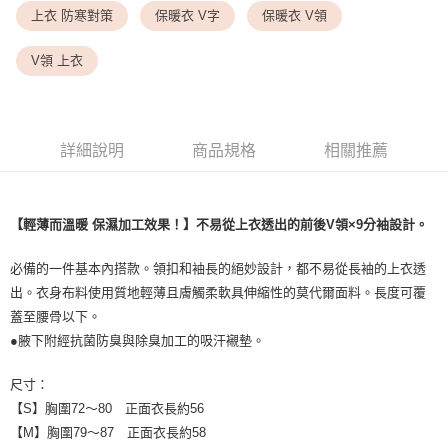
每筆NT$9,999
上衣 防寒對策
保暖衣 V字
保暖衣 V領
7-11取貨付款
V領 上衣
每筆NT$80，滿NT$1,500(含以上)免運費
付款後7-11取貨
每筆NT$80，滿NT$1,500(含以上)免運費
詳細說明
商品規格
相關推薦
黑貓宅配
每筆NT$100，滿NT$1,500(含以上)免運費
【輕薄而溫暖 保濕加工效果！】不易從上衣透出的前後V領×9分袖設計。
離島宅配
必備的一件基本內搭款。領扣和袖長的絕妙設計，都不易從長袖的上衣透
每筆NT$200，滿NT$1,500(含以上)免運費
出。衣身布料使用質地輕薄且膚觸柔軟具伸縮性的莫代爾面料。長度可覆
蓋至腰骨以下。
●腋下附經抗菌防臭與除臭加工的吸汗襯墊。
尺寸：
【S】胸圍72～80 正面衣長約56
【M】胸圍79～87 正面衣長約58