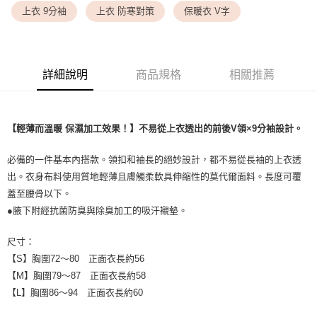
每筆NT$9,999
上衣 9分袖
上衣 防寒對策
保暖衣 V字
7-11取貨付款
每筆NT$80，滿NT$1,500(含以上)免運費
詳細說明
商品規格
相關推薦
付款後7-11取貨
每筆NT$80，滿NT$1,500(含以上)免運費
黑貓宅配
【輕薄而溫暖 保濕加工效果！】不易從上衣透出的前後V領×9分袖設計。
每筆NT$100，滿NT$1,500(含以上)免運費
必備的一件基本內搭款。領扣和袖長的絕妙設計，都不易從長袖的上衣透
離島宅配
出。衣身布料使用質地輕薄且膚觸柔軟具伸縮性的莫代爾面料。長度可覆
每筆NT$200，滿NT$1,500(含以上)免運費
蓋至腰骨以下。
●腋下附經抗菌防臭與除臭加工的吸汗襯墊。
尺寸：
【S】胸圍72～80 正面衣長約56
【M】胸圍79～87 正面衣長約58
【L】胸圍86～94 正面衣長約60