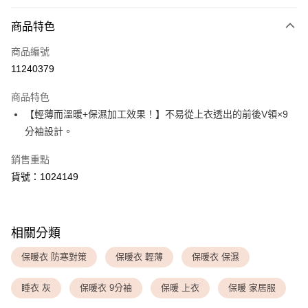
付款方式
商品特色
信用卡一次付款
商品編號
超商取貨付款
11240379
LINE Pay
商品特色
Apple Pay
【輕薄而溫暖+保濕加工效果！】不易從上衣透出的前後V領×9
分袖設計。
運送方式
銷售重點
全家取貨付款
貨號：1024149
每筆NT$80，滿NT$1,500(含以上)免運費
付款後全家取貨
每筆NT$80，滿NT$1,500(含以上)免運費
相關分類
<無合作配送請勿選取>萊爾富取貨付款
保暖衣 防寒對策
保暖衣 輕薄
保暖衣 保濕
每筆NT$9,999
睡衣 灰
保暖衣 9分袖
保暖 上衣
保暖 家居服
<無合作配送請勿選取>付款後萊爾富取貨