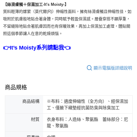
【絲滑膚觸＋保濕加工-It's Moisty-】
質料輕薄的嫘縈（莫代爾(R)）伸縮性面料，擁有絲滑膚觸且伸縮性佳，如
吸附於肌膚般地貼合著身體，同時賦予輕盈保濕感。層疊穿搭不顯厚重，
不留縫隙地貼合著肌膚因而也有保暖效果，再加上保濕加工處理，體貼關
照這個季節讓人在意的乾燥煩惱。
👉It’s Moisty系列請點我👈
顯示電腦版詳細說明
商品規格
商品結構
※布料：適度伸縮性（全方向）、經保濕加
工、僅腋下襯墊經抗菌防臭與除臭加工
材質
衣身布料：人造絲、聚氨酯 蕾絲部分：尼
龍、聚氨酯