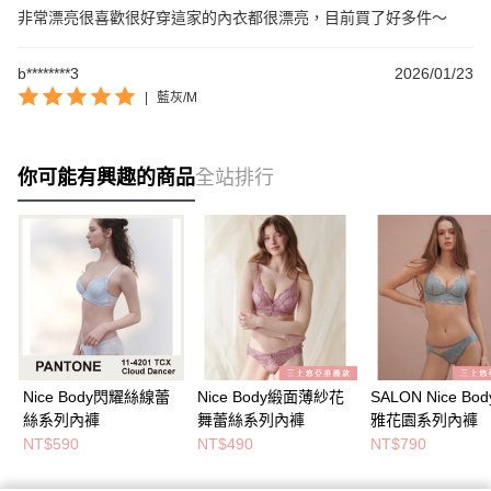
非常漂亮很喜歡很好穿這家的內衣都很漂亮，目前買了好多件～
b********3
2026/01/23
|
藍灰/M
你可能有興趣的商品
全站排行
Nice Body閃耀絲線蕾
Nice Body緞面薄紗花
SALON Nice Bo
絲系列內褲
舞蕾絲系列內褲
雅花園系列內褲
NT$590
NT$490
NT$790