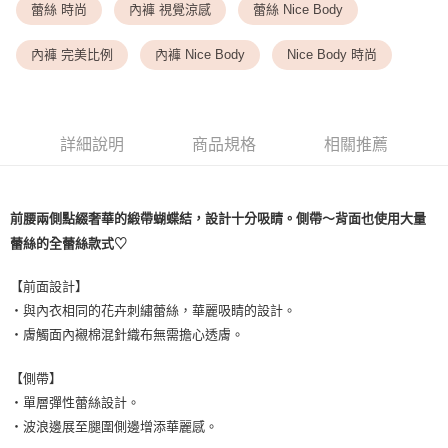
<無合作配送請勿選取>付款後萊爾富取貨
蕾絲 時尚
內褲 視覺涼感
蕾絲 Nice Body
每筆NT$9,999
內褲 完美比例
內褲 Nice Body
Nice Body 時尚
7-11取貨付款
每筆NT$80，滿NT$1,500(含以上)免運費
付款後7-11取貨
詳細說明
商品規格
相關推薦
每筆NT$80，滿NT$1,500(含以上)免運費
黑貓宅配
前腰兩側點綴奢華的緞帶蝴蝶結，設計十分吸睛。側帶～背面也使用大量
每筆NT$100，滿NT$1,500(含以上)免運費
蕾絲的全蕾絲款式♡
離島宅配
每筆NT$200，滿NT$1,500(含以上)免運費
【前面設計】
・與內衣相同的花卉刺繡蕾絲，華麗吸睛的設計。
・膚觸面內襯棉混針織布無需擔心透膚。
【側帶】
・單層彈性蕾絲設計。
・波浪邊展至腿圍側邊增添華麗感。