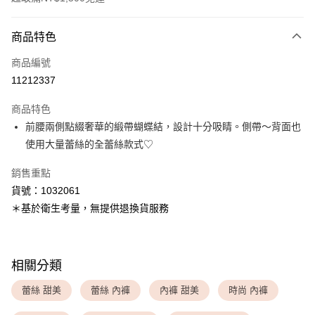
付款方式
商品特色
信用卡一次付款
商品編號
超商取貨付款
11212337
LINE Pay
商品特色
Apple Pay
前腰兩側點綴奢華的緞帶蝴蝶結，設計十分吸睛。側帶～背面也
使用大量蕾絲的全蕾絲款式♡
運送方式
銷售重點
全家取貨付款
貨號：1032061
每筆NT$80，滿NT$1,500(含以上)免運費
＊基於衛生考量，無提供退換貨服務
付款後全家取貨
每筆NT$80，滿NT$1,500(含以上)免運費
相關分類
<無合作配送請勿選取>萊爾富取貨付款
每筆NT$9,999
蕾絲 甜美
蕾絲 內褲
內褲 甜美
時尚 內褲