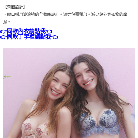
【背面設計】
・腿口採用波浪邊的全蕾絲設計。溫柔包覆臀部。減少與外穿衣物的摩
擦。
👉同款內衣請點我👈
👉同款丁字褲請點我👈