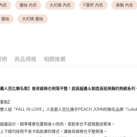
▎ SIZE 
內衣
蕾絲 內衣
大尺碼 內衣
F罩杯 內衣
美胸 內衣
<無合作配
▎ SIZE 
每筆NT$9,
 蕾絲
大尺碼 蕾絲
✦ 特別企
7-11取貨
✦ 特別企
每筆NT$8
▎ SIZE 
付款後7-1
每筆NT$8
說明
商品規格
相關推薦
黑貓宅配
每筆NT$1
離島宅配
氣藝人芭比聯名款】後背線條也俐落平整！超高脇邊＆創造高挺美胸的熱銷系列
每筆NT$2
薦重點】
雙人組「FALL IN LOVE」人氣藝人芭比攜手PEACH JOHN的聯名品牌「L
高脇邊設計，精準確實包覆側身小肉肉，穿起來也不感覺壓迫緊束。
片上下緣均採用不易卡陷肌膚的樣式，讓後背線條也平整俐落。