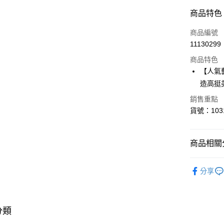
付款方式
商品特色
信用卡一
商品編號
11130299
超商取貨
商品特色
LINE Pay
【人氣
造高挺
Apple Pay
銷售重點
貨號：103
運送方式
全家取貨
商品相關分
每筆NT$8
✦ 聯名合
付款後全
分享
▎ BRA 
每筆NT$8
▎ BRA 
<無合作配
分類
▎ SIZE 
每筆NT$9,