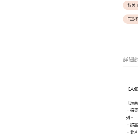
甜美 
F罩杯
詳細
【人
【推
・搞笑
列。
・超
・背