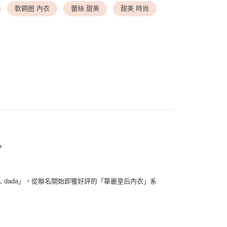
▸ 罩杯尺寸
◆ F罩杯
軟鋼圈 內衣
蕾絲 甜美
甜美 時尚
送請勿選取>付款後萊爾富取貨
▸ 罩杯尺寸
◆ 下胸圍 80
999
劃專區
◆ 誘惑黑/溫柔白的心動之選
付款
劃專區
◆ 大胸穩撐．減壓首選
0，滿NT$1,500(含以上)免運費
▸ 罩杯尺寸
◆ G罩杯以上
1取貨
0，滿NT$1,500(含以上)免運費
00，滿NT$1,500(含以上)免運費
。
00，滿NT$1,500(含以上)免運費
uhuL dada」，從聯名開始即獲好評的「華麗皇后內衣」系