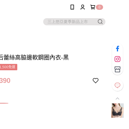
0
后蕾絲高脇邊軟鋼圈內衣-黑
1,500免運
390