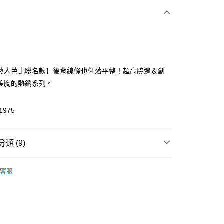
次付款
付款
藝人芭比聯名款】後背線條也俐落平整！超高脇邊＆創
美胸的熱銷系列。
1975
付款
類 (9)
0，滿NT$1,500(含以上)免運費
作 限定企劃
◆ 搞笑藝人 芭比｜聯名企劃
家取貨
客服
▸ 內衣機能
◆ 軟鋼圈
0，滿NT$1,500(含以上)免運費
▸ 內衣機能
◆ 高脇邊
送請勿選取>萊爾富取貨付款
▸ 罩杯尺寸
◆ D-E罩杯
999