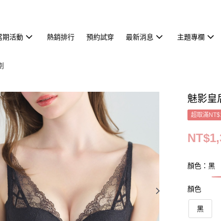
當期活動
熱銷排行
預約試穿
最新消息
主題專欄
劃
魅影皇
超取滿NT$
NT$1,
顏色：黑
顏色
黑