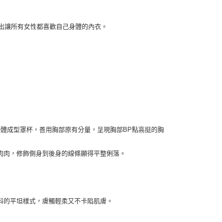
設計出讓所有女性都喜歡自己身體的內衣。
一體成型罩杯，善用胸部原有分量，呈現胸部BP點高挺的胸
肉肉，修飾側身到後身的線條顯得平整俐落。
料的平坦樣式，膚觸輕柔又不卡陷肌膚。