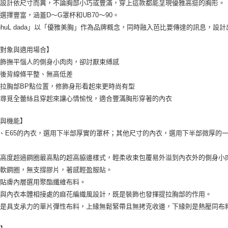
衣設計依尺寸而異，不論胸部小巧或豐滿，穿上這款都能呈現優雅高挺的胸形。
選擇豐富，涵蓋D～G罩杯和UB70～90。
uhuL dada」以「優雅美胸」作為品牌概念，同時融入芭比要傳達的訊息，
合對象與適用場合】
修飾撫平惱人的側身小肉肉，卻討厭束縛感
望後背線條平整、無高低差
拉胸部BP點位置，修飾身形看起來更時尚有型
在尋覓全蕾絲且穿起來讓心情愉悅，適合豐滿胸形穿著的內衣
型與機能】
0、E65的內衣，選用下半部厚實的罩杯；其他尺寸的內衣，選用下半部微厚的
片高度超過鋼圈最高點的超高脇邊樣式，輕柔收束包覆易外溢到內衣外的側身小
用軟鋼圈，無支撐膠片，著感輕盈服貼。
杯貼膚內層選用聚酯纖維布料。
帶與內衣本體相接處的麻花編織風設計，既是裝飾也發揮提拉胸部的作用。
片是具支承力的單片彈性布料，上緣無鬆緊帶且無拷克收邊，下緣則是熱壓同布