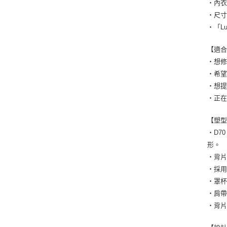
・內
・尺寸
・「L
【適
・想
・希
・想提
・正
【塑
・D7
形。
・背
・採
・罩
・肩
・背