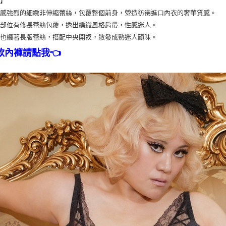
計】
透感強烈的細緻非伸縮蕾絲，包覆整個前身，營造彷彿進口內衣的奢華質感。
杯部位有修長蕾絲包覆，透出編織風格肩帶，性感迷人。
胸也綴著長版蕾絲，搭配中央開衩，散發成熟迷人韻味。
款內褲請點我👈