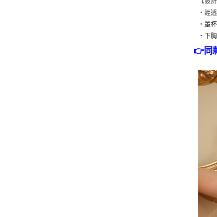
【設
・輕
・罩
・下
👉同