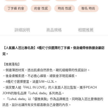
每筆NT$9,999
丁字褲 約會
約會 性感
時尚 性感
聯名 時尚
7-11取貨付款
每筆NT$80，滿NT$1,500(含以上)免運費
付款後7-11取貨
詳細說明
商品規格
相關推薦
每筆NT$80，滿NT$1,500(含以上)免運費
黑貓宅配
【人氣藝人芭比聯名款】4種尺寸供選擇的丁字褲。側身織帶修飾腰身顯窈
每筆NT$100，滿NT$1,500(含以上)免運費
窕。
離島宅配
每筆NT$200，滿NT$1,500(含以上)免運費
【推薦重點】
・側邊薄透材質，透出肌膚自然原色，襯托細織帶的性感設計。
・後身膚觸柔適，不必擔心褲裝、裙裝會浮現底褲痕。
・4種尺寸選擇豐富，涵蓋S/M～LL3L。
・搞笑雙人組「FALL IN LOVE」的人氣藝人芭比監製，攜手PEACH
JOHN的聯名品牌「LuhuL dada」系列商品。
・「LuhuL dada」以「優雅美胸」作為品牌概念，同時融入芭比要傳達的
訊息，設計出讓所有女性都喜歡自己身體的內衣。