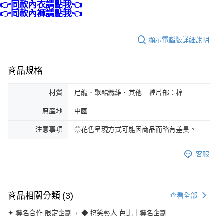
👉同款內衣請點我👈
👉同款內褲請點我👈
顯示電腦版詳細說明
商品規格
材質
尼龍、聚酯纖維、其他 襠片部：棉
原產地
中國
注意事項
◎花色呈現方式可能因商品而略有差異。
客服
商品相關分類 (3)
查看全部
✦ 聯名合作 限定企劃
◆ 搞笑藝人 芭比｜聯名企劃