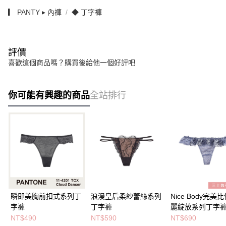
▎ PANTY ▸ 內褲
◆ 丁字褲
評價
喜歡這個商品嗎？購買後給他一個好評吧
你可能有興趣的商品
全站排行
瞬即美胸前扣式系列丁
浪漫皇后柔紗蕾絲系列
Nice Body完美
字褲
丁字褲
麗綻放系列丁字
NT$490
NT$590
NT$690