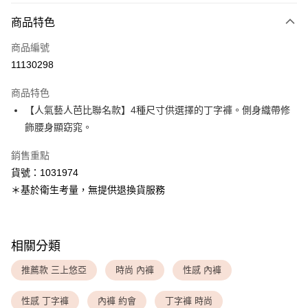
付款方式
商品特色
信用卡一次付款
商品編號
超商取貨付款
11130298
LINE Pay
商品特色
Apple Pay
【人氣藝人芭比聯名款】4種尺寸供選擇的丁字褲。側身織帶修
飾腰身顯窈窕。
運送方式
銷售重點
全家取貨付款
貨號：1031974
每筆NT$80，滿NT$1,500(含以上)免運費
＊基於衛生考量，無提供退換貨服務
付款後全家取貨
每筆NT$80，滿NT$1,500(含以上)免運費
相關分類
<無合作配送請勿選取>萊爾富取貨付款
每筆NT$9,999
推薦款 三上悠亞
時尚 內褲
性感 內褲
<無合作配送請勿選取>付款後萊爾富取貨
性感 丁字褲
內褲 約會
丁字褲 時尚