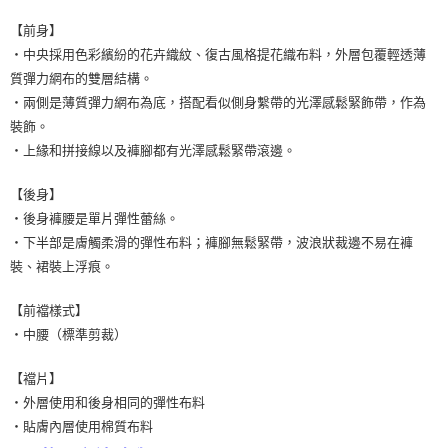
【前身】
・中央採用色彩繽紛的花卉織紋、復古風格提花織布料，外層包覆輕透薄
質彈力網布的雙層結構。
・兩側是薄質彈力網布為底，搭配看似側身繫帶的光澤感鬆緊飾帶，作為
裝飾。
・上緣和拼接線以及褲腳都有光澤感鬆緊帶滾邊。
【後身】
・後身褲腰是單片彈性蕾絲。
・下半部是膚觸柔滑的彈性布料；褲腳無鬆緊帶，波浪狀裁邊不易在褲
裝、裙裝上浮痕。
【前襠樣式】
・中腰（標準剪裁）
【襠片】
・外層使用和後身相同的彈性布料
・貼膚內層使用棉質布料