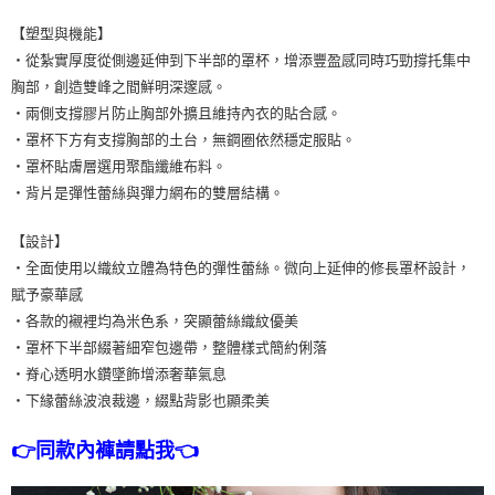
【塑型與機能】
・從紮實厚度從側邊延伸到下半部的罩杯，增添豐盈感同時巧勁撐托集中
胸部，創造雙峰之間鮮明深邃感。
・兩側支撐膠片防止胸部外擴且維持內衣的貼合感。
・罩杯下方有支撐胸部的土台，無鋼圈依然穩定服貼。
・罩杯貼膚層選用聚酯纖維布料。
・背片是彈性蕾絲與彈力網布的雙層結構。
【設計】
・全面使用以織紋立體為特色的彈性蕾絲。微向上延伸的修長罩杯設計，
賦予豪華感
・各款的襯裡均為米色系，突顯蕾絲織紋優美
・罩杯下半部綴著細窄包邊帶，整體樣式簡約俐落
・脊心透明水鑽墜飾增添奢華氣息
・下緣蕾絲波浪裁邊，綴點背影也顯柔美
👉同款內褲請點我👈