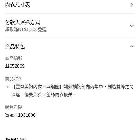
內衣尺寸表
付款與運送方式
超取滿NT$1,500免運
付款方式
商品特色
信用卡一次付款
商品編號
超商取貨付款
11052809
LINE Pay
商品特色
Apple Pay
【豐盈美胸內衣・無鋼圈】讓外擴胸部向內集中，創造雙峰之間
深邃！優美典雅全蕾絲內衣優美。
運送方式
銷售重點
全家取貨付款
貨號：1031806
每筆NT$80，滿NT$1,500(含以上)免運費
付款後全家取貨
每筆NT$80，滿NT$1,500(含以上)免運費