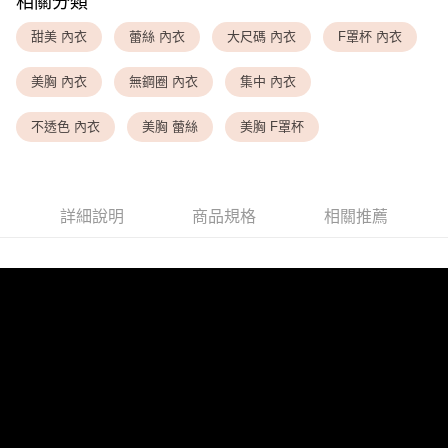
相關分類
<無合作配送請勿選取>萊爾富取貨付款
甜美 內衣
蕾絲 內衣
大尺碼 內衣
F罩杯 內衣
每筆NT$9,999
美胸 內衣
無鋼圈 內衣
集中 內衣
<無合作配送請勿選取>付款後萊爾富取貨
每筆NT$9,999
不透色 內衣
美胸 蕾絲
美胸 F罩杯
7-11取貨付款
每筆NT$80，滿NT$1,500(含以上)免運費
詳細說明
商品規格
相關推薦
付款後7-11取貨
每筆NT$80，滿NT$1,500(含以上)免運費
黑貓宅配
每筆NT$100，滿NT$1,500(含以上)免運費
離島宅配
每筆NT$200，滿NT$1,500(含以上)免運費