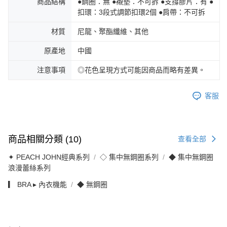
商品結構
●鋼圈：無 ●襯墊：不可拆 ●支撐膠片：有 ●
扣環：3段式調節扣環2個 ●肩帶：不可拆
材質
尼龍、聚酯纖維、其他
原產地
中國
注意事項
◎花色呈現方式可能因商品而略有差異。
客服
商品相關分類 (10)
查看全部
✦ PEACH JOHN經典系列
◇ 集中無鋼圈系列
◆ 集中無鋼圈
浪漫蕾絲系列
▎ BRA ▸ 內衣機能
◆ 無鋼圈