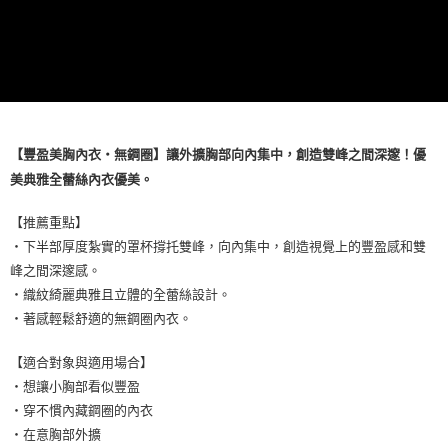
【豐盈美胸內衣・無鋼圈】讓外擴胸部向內集中，創造雙峰之間深邃！優
美典雅全蕾絲內衣優美。
【推薦重點】
・下半部厚度紮實的罩杯撐托雙峰，向內集中，創造視覺上的豐盈感和雙
峰之間深邃感。
・織紋綺麗典雅且立體的全蕾絲設計。
・著感輕鬆舒適的無鋼圈內衣。
【適合對象與適用場合】
・想讓小胸部看似豐盈
・穿不慣內藏鋼圈的內衣
・在意胸部外擴