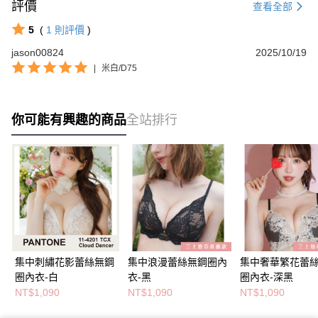
評價
查看全部
5
(
1
則評價
)
jason00824
2025/10/19
|
米白/D75
你可能有興趣的商品
全站排行
集中刺繡花影蕾絲無鋼
集中浪漫蕾絲無鋼圈內
集中奢華繁花蕾
圈內衣-白
衣-黑
圈內衣-深黑
NT$1,090
NT$1,090
NT$1,090