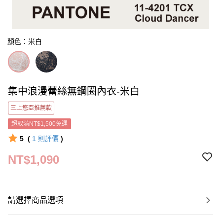
顏色：米白
集中浪漫蕾絲無鋼圈內衣-米白
三上悠亞推薦款
超取滿NT$1,500免運
5
(
1
則評價
)
NT$1,090
請選擇商品選項