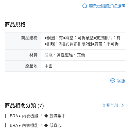
顯示電腦版詳細說明
商品規格
商品結構
●鋼圈：有●襯墊：可拆襯墊●支撐膠片：有
●扣環：3段式調節扣環2個●肩帶：不可拆
材質
尼龍、彈性纖維、其他
原產地
中國
客服
商品相關分類 (7)
查看全部
▎ BRA ▸ 內衣機能
◆ 豐滿集中
▎ BRA ▸ 內衣機能
◆ 低脊心