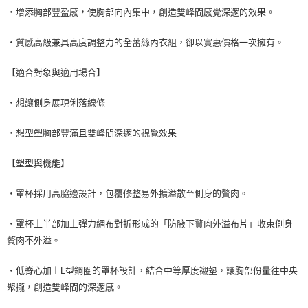
・增添胸部豐盈感，使胸部向內集中，創造雙峰間感覺深邃的效果。
・質感高級兼具高度調整力的全蕾絲內衣組，卻以實惠價格一次擁有。
【適合對象與適用場合】
・想讓側身展現俐落線條
・想型塑胸部豐滿且雙峰間深邃的視覺效果
【塑型與機能】
・罩杯採用高脇邊設計，包覆修整易外擴溢散至側身的贅肉。
・罩杯上半部加上彈力網布對折形成的「防腋下贅肉外溢布片」收束側身
贅肉不外溢。
・低脊心加上L型鋼圈的罩杯設計，結合中等厚度襯墊，讓胸部份量往中央
聚攏，創造雙峰間的深邃感。