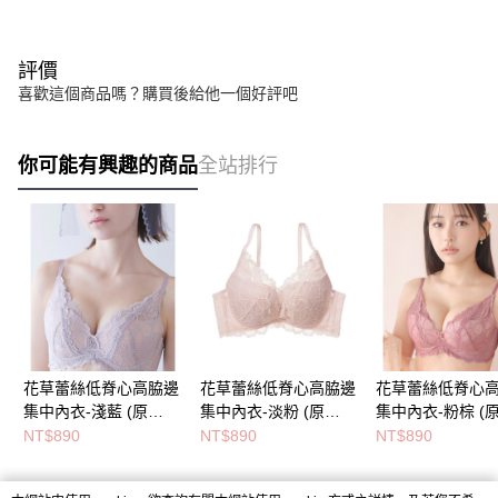
評價
喜歡這個商品嗎？購買後給他一個好評吧
你可能有興趣的商品
全站排行
花草蕾絲低脊心高脇邊
花草蕾絲低脊心高脇邊
花草蕾絲低脊心
集中內衣-淺藍 (原
集中內衣-淡粉 (原
集中內衣-粉棕 (
GiRLS集中高脇邊蕾絲
GiRLS集中高脇邊蕾絲
GiRLS集中高脇
NT$890
NT$890
NT$890
內衣)
內衣)
內衣)