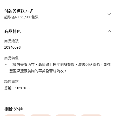
付款與運送方式
超取滿NT$1,500免運
付款方式
商品特色
信用卡一次付款
商品編號
超商取貨付款
10940096
LINE Pay
商品特色
Apple Pay
【豐盈美胸內衣・高脇邊】撫平側身贅肉，展現俐落線條，創造
豐盈深邃感美胸的華美全蕾絲內衣。
運送方式
銷售重點
全家取貨付款
貨號：1026105
每筆NT$80，滿NT$1,500(含以上)免運費
付款後全家取貨
每筆NT$80，滿NT$1,500(含以上)免運費
相關分類