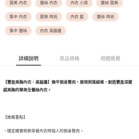
<無合作配送請勿選取>萊爾富取貨付款
甜美 內衣
蕾絲 內衣
內衣 小資
蕾絲 甜美
每筆NT$9,999
集中 內衣
甜美 時尚
內衣 藍
蕾絲 時尚
<無合作配送請勿選取>付款後萊爾富取貨
每筆NT$9,999
集中 蕾絲
內衣 高脇邊
7-11取貨付款
每筆NT$80，滿NT$1,500(含以上)免運費
詳細說明
商品規格
相關推薦
付款後7-11取貨
每筆NT$80，滿NT$1,500(含以上)免運費
黑貓宅配
【豐盈美胸內衣・高脇邊】撫平側身贅肉，展現俐落線條，創造豐盈深邃
每筆NT$100，滿NT$1,500(含以上)免運費
感美胸的華美全蕾絲內衣。
離島宅配
每筆NT$200，滿NT$1,500(含以上)免運費
【推薦重點】
・穩定確實修飾穿著內衣時惱人的側身贅肉。