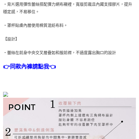
・背片選用彈性蕾絲搭配彈力網布襯裡，寬版剪裁且內藏支撐膠片，提升
穩定感，不易移位。
・罩杯貼膚內層使用棉質混紡布料。
【設計】
・蕾絲在前身中央交叉層疊如和服前襟，不過度露出胸口的設計
👉同款內褲請點我👈