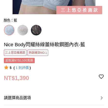
顏色：藍
Nice Body閃耀絲線蕾絲軟鋼圈內衣-藍
三上悠亞推薦款
熱銷補貨NO.1
超取滿NT$1,500免運
5
(
1
則評價
)
NT$1,390
請選擇商品選項