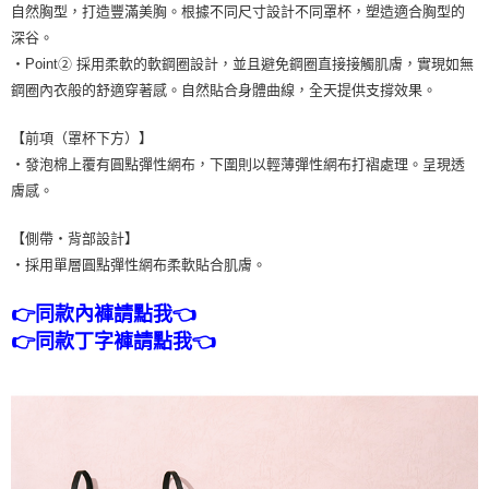
自然胸型，打造豐滿美胸。根據不同尺寸設計不同罩杯，塑造適合胸型的
深谷。
・Point② 採用柔軟的軟鋼圈設計，並且避免鋼圈直接接觸肌膚，實現如無
鋼圈內衣般的舒適穿著感。自然貼合身體曲線，全天提供支撐效果。
【前項（罩杯下方）】
・發泡棉上覆有圓點彈性網布，下圍則以輕薄彈性網布打褶處理。呈現透
膚感。
【側帶・背部設計】
・採用單層圓點彈性網布柔軟貼合肌膚。
👉同款內褲請點我👈
👉同款丁字褲請點我👈