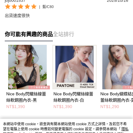
jojo001537
2025/10/16
|
藍/C80
出貨速度很快
你可能有興趣的商品
全站排行
Nice Body閃耀絲線蕾
Nice Body閃耀絲線蕾
Nice Body蝴蝶
絲軟鋼圈內衣-黑
絲軟鋼圈內衣-白
蕾絲軟鋼圈內衣-
迪藍
NT$1,390
NT$1,390
NT$1,290
本網站中使用 cookie，欲查詢有關本網站使用 cookie 方式之詳情，及若您不希
熱門標籤
望在電腦上使用 cookie 時應如何變更電腦的 cookie 設定，請參閱本網站「
隱私