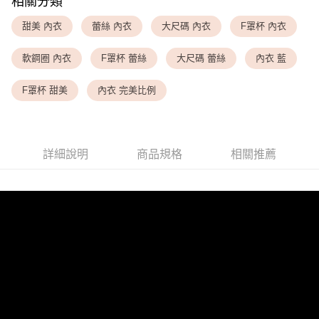
相關分類
<無合作配送請勿選取>萊爾富取貨付款
甜美 內衣
蕾絲 內衣
大尺碼 內衣
F罩杯 內衣
每筆NT$9,999
軟鋼圈 內衣
F罩杯 蕾絲
大尺碼 蕾絲
內衣 藍
<無合作配送請勿選取>付款後萊爾富取貨
每筆NT$9,999
F罩杯 甜美
內衣 完美比例
7-11取貨付款
每筆NT$80，滿NT$1,500(含以上)免運費
詳細說明
商品規格
相關推薦
付款後7-11取貨
每筆NT$80，滿NT$1,500(含以上)免運費
黑貓宅配
每筆NT$100，滿NT$1,500(含以上)免運費
離島宅配
每筆NT$200，滿NT$1,500(含以上)免運費