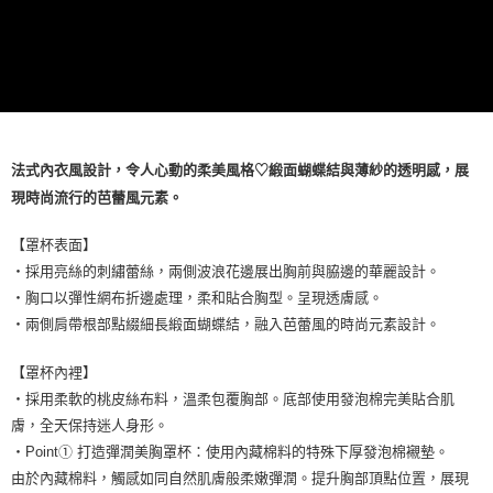
法式內衣風設計，令人心動的柔美風格♡緞面蝴蝶結與薄紗的透明感，展
現時尚流行的芭蕾風元素。
【罩杯表面】
・採用亮絲的刺繡蕾絲，兩側波浪花邊展出胸前與脇邊的華麗設計。
・胸口以彈性網布折邊處理，柔和貼合胸型。呈現透膚感。
・兩側肩帶根部點綴細長緞面蝴蝶結，融入芭蕾風的時尚元素設計。
【罩杯內裡】
・採用柔軟的桃皮絲布料，溫柔包覆胸部。底部使用發泡棉完美貼合肌
膚，全天保持迷人身形。
・Point① 打造彈潤美胸罩杯：使用內藏棉料的特殊下厚發泡棉襯墊。
由於內藏棉料，觸感如同自然肌膚般柔嫩彈潤。提升胸部頂點位置，展現