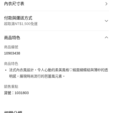
內衣尺寸表
付款與運送方式
超取滿NT$1,500免運
付款方式
商品特色
信用卡一次付款
商品編號
超商取貨付款
10903438
LINE Pay
商品特色
Apple Pay
法式內衣風設計，令人心動的柔美風格♡緞面蝴蝶結與薄紗的透
明感，展現時尚流行的芭蕾風元素。
運送方式
銷售重點
全家取貨付款
貨號：1031803
每筆NT$80，滿NT$1,500(含以上)免運費
付款後全家取貨
每筆NT$80，滿NT$1,500(含以上)免運費