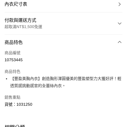
內衣尺寸表
付款與運送方式
超取滿NT$1,500免運
付款方式
商品特色
信用卡一次付款
商品編號
超商取貨付款
10753445
LINE Pay
商品特色
Apple Pay
【豐盈美胸內衣】創造胸形渾圓優美的豐盈塑型力大獲好評！輕
透質感挑動感官的全蕾絲內衣。
運送方式
銷售重點
全家取貨付款
貨號：1031250
每筆NT$80，滿NT$1,500(含以上)免運費
付款後全家取貨
每筆NT$80，滿NT$1,500(含以上)免運費