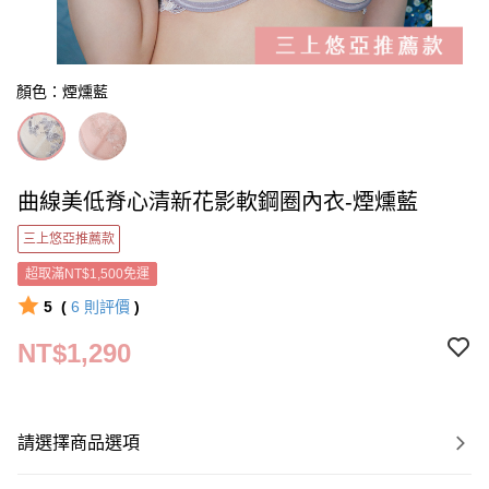
顏色：煙燻藍
曲線美低脊心清新花影軟鋼圈內衣-煙燻藍
三上悠亞推薦款
超取滿NT$1,500免運
5
(
6
則評價
)
NT$1,290
請選擇商品選項