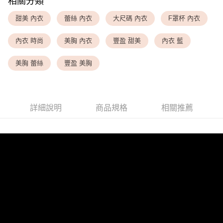
相關分類
<無合作配送請勿選取>萊爾富取貨付款
甜美 內衣
蕾絲 內衣
大尺碼 內衣
F罩杯 內衣
每筆NT$9,999
內衣 時尚
美胸 內衣
豐盈 甜美
內衣 藍
<無合作配送請勿選取>付款後萊爾富取貨
每筆NT$9,999
美胸 蕾絲
豐盈 美胸
7-11取貨付款
每筆NT$80，滿NT$1,500(含以上)免運費
詳細說明
商品規格
相關推薦
付款後7-11取貨
每筆NT$80，滿NT$1,500(含以上)免運費
黑貓宅配
每筆NT$100，滿NT$1,500(含以上)免運費
離島宅配
每筆NT$200，滿NT$1,500(含以上)免運費