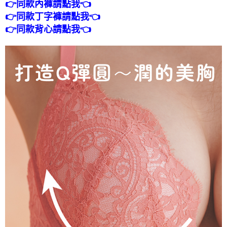
👉同款內褲請點我👈
👉同款丁字褲請點我👈
👉同款背心請點我👈