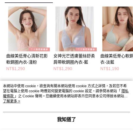
曲線美低脊心清新花影
女神光芒透膚蕾絲舒柔
曲線美低脊心軟
軟鋼圈內衣-淺粉
肩帶軟鋼圈內衣-藍
衣-淡藍
NT$1,290
NT$1,290
NT$1,190
本網站中使用 cookie，欲查詢有關本網站使用 cookie 方式之詳情，及若您不希
熱門標籤
望在電腦上使用 cookie 時應如何變更電腦的 cookie 設定，請參閱本網站「
隱私
權條款
」之 Cookie 聲明。您繼續使用本網站即表示您同意本公司得按本網站使
用條款之 Cookie 聲明使用 cookie。
了解更多 >
我知道了