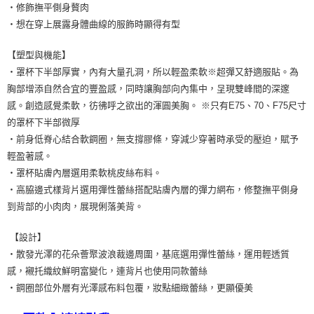
・修飾撫平側身贅肉
・想在穿上展露身體曲線的服飾時顯得有型
【塑型與機能】
・罩杯下半部厚實，內有大量孔洞，所以輕盈柔軟※超彈又舒適服貼。為
胸部增添自然合宜的豐盈感，同時讓胸部向內集中，呈現雙峰間的深邃
感。創造感覺柔軟，彷彿呼之欲出的渾圓美胸。 ※只有E75、70、F75尺寸
的罩杯下半部微厚
・前身低脊心結合軟鋼圈，無支撐膠條，穿減少穿著時承受的壓迫，賦予
輕盈著感。
・罩杯貼膚內層選用柔軟桃皮絲布料。
・高脇邊式樣背片選用彈性蕾絲搭配貼膚內層的彈力網布，修整撫平側身
到背部的小肉肉，展現俐落美背。
【設計】
・散發光澤的花朵薈聚波浪裁邊周圍，基底選用彈性蕾絲，運用輕透質
感，襯托織紋鮮明富變化，連背片也使用同款蕾絲
・鋼圈部位外層有光澤感布料包覆，妝點細緻蕾絲，更顯優美