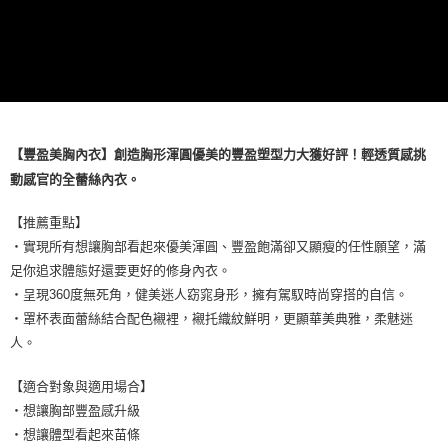
【豐盈美胸內衣】創造胸形渾圓優美的豐盈塑型力大獲好評！輕透質感挑
動感官的全蕾絲內衣。
【推薦重點】
・實現所有想讓胸部看起來優美渾圓、豐盈飽滿卻又顯瘦的任性願望，滿
足你追求體態好還要更好的修身內衣。
・呈現360度無死角，健美迷人窈窕身形，擁有駕馭時尚穿搭的自信。
・罩杯表面蕾絲結合配色襯裡，襯托織紋鮮明，更顯華美典雅，柔魅迷
人。
【適合對象與適用場合】
・想讓胸部豐盈感升級
・想讓體型看起來苗條