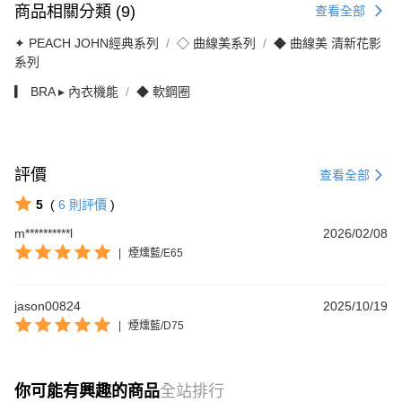
商品相關分類 (9)
查看全部
✦ PEACH JOHN經典系列
◇ 曲線美系列
◆ 曲線美 清新花影
系列
▎ BRA ▸ 內衣機能
◆ 軟鋼圈
評價
查看全部
5
(
6
則評價
)
m**********l
2026/02/08
|
煙燻藍/E65
jason00824
2025/10/19
|
煙燻藍/D75
你可能有興趣的商品
全站排行